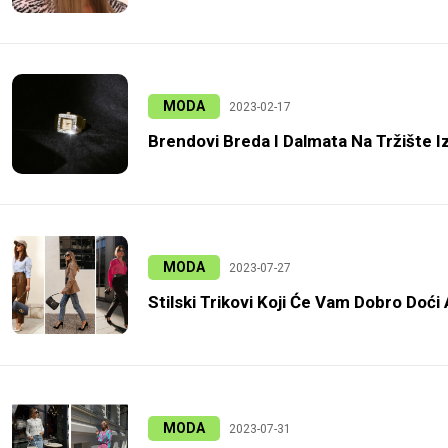
MODA
2023-02-17
Brendovi Breda I Dalmata Na Tržište Iz
MODA
2023-07-27
Stilski Trikovi Koji Će Vam Dobro Doć
MODA
2023-07-31