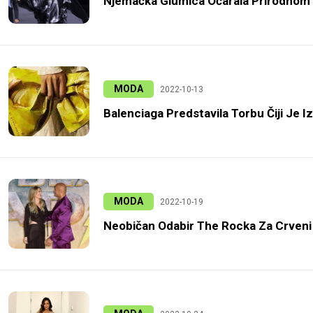
Njemačka Glumica Očarala Prirodnom 
MODA
2022-10-13
Balenciaga Predstavila Torbu Čiji Je I
MODA
2022-10-19
Neobičan Odabir The Rocka Za Crveni 