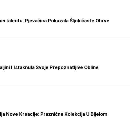
ertalentu: Pjevačica Pokazala Šljokičaste Obrve
ljini I Istaknula Svoje Prepoznatljive Obline
ja Nove Kreacije: Praznična Kolekcija U Bijelom