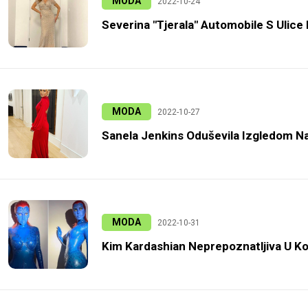
MODA
2022-10-24
Severina "tjerala" Automobile S Ulic
MODA
2022-10-27
Sanela Jenkins Oduševila Izgledom N
MODA
2022-10-31
Kim Kardashian Neprepoznatljiva U Ko