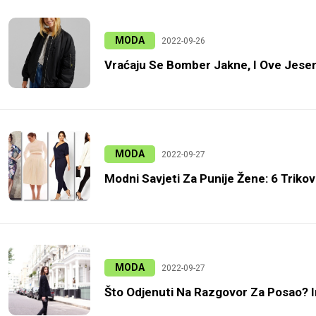
MODA
2022-09-26
Vraćaju Se Bomber Jakne, I Ove Jeseni
MODA
2022-09-27
Modni Savjeti Za Punije Žene: 6 Trikov
MODA
2022-09-27
Što Odjenuti Na Razgovor Za Posao? 