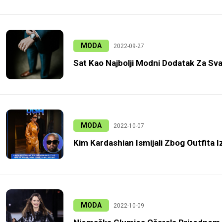
MODA
2022-09-27
Sat Kao Najbolji Modni Dodatak Za S
MODA
2022-10-07
Kim Kardashian Ismijali Zbog Outfita I
MODA
2022-10-09