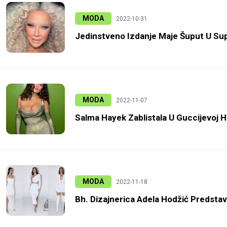
MODA
2022-10-31
Jedinstveno Izdanje Maje Šuput U Sup
MODA
2022-11-07
Salma Hayek Zablistala U Guccijevoj Ha
MODA
2022-11-18
Bh. Dizajnerica Adela Hodžić Predstavl