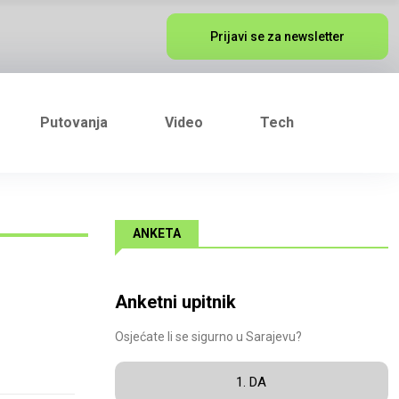
Prijavi se za newsletter
Putovanja
Video
Tech
ANKETA
Anketni upitnik
Osjećate li se sigurno u Sarajevu?
1. DA