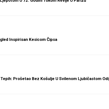
Ljepotom U 72. Godini Tokom Revije U Parizu
zgled Inspirisan Kesicom Čipsa
Tepih: Prošetao Bez Košulje U Svilenom Ljubičastom Odi