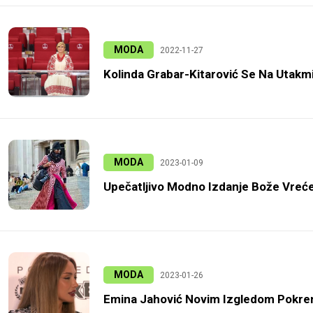
MODA
2022-11-27
Kolinda Grabar-Kitarović Se Na Utakmi
MODA
2023-01-09
Upečatljivo Modno Izdanje Bože Vreće
MODA
2023-01-26
Emina Jahović Novim Izgledom Pokren