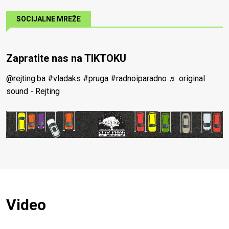
SOCIJALNE MREŽE
Zapratite nas na TIKTOKU
@rejting.ba
#vladaks
#pruga
#radnoiparadno
♬ original
sound - Rejting
Video