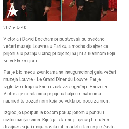
2025-03-05
Victoria i David Beckham prisustvovali su svečanoj
večeri muzeja Louvrea u Parizu, a modna dizajnerica
plijenila je pažnju u crnoj pripijenoj haljini s tkaninom koja
se vukla za njom.
Par je bio među zvanicama na inauguracionoj gala večeri
muzeja Louvre - Le Grand Dîner du Louvre. Par je
izgledao otmjeno kao i uvijek za događaj u Parizu, a
Victoria je nosila crnu pripijenu haljinu s naborima
naprijed te pozadinom koja se vukla po podu za njom.
Izgled je upotpunila kosom pokupljenom u punđu i
malim naušnicama. Riječ je o kreaciji njenog brenda, a
dizajnerica je i ranije nosila isti model u tamnoljubičastoj