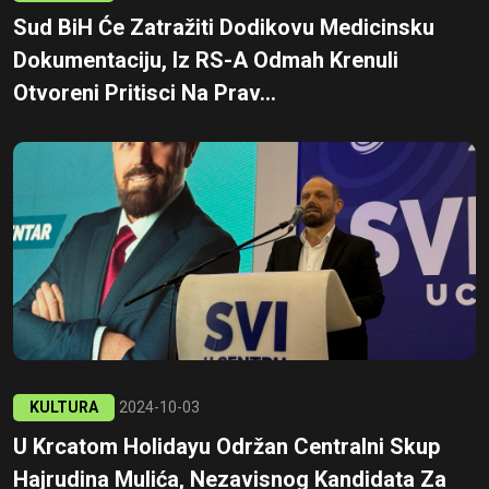
Sud BiH Će Zatražiti Dodikovu Medicinsku
Dokumentaciju, Iz RS-A Odmah Krenuli
Otvoreni Pritisci Na Prav...
KULTURA
2024-10-03
U Krcatom Holidayu Održan Centralni Skup
Hajrudina Mulića, Nezavisnog Kandidata Za