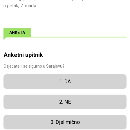
u petak, 7. marta.
ANKETA
Anketni upitnik
Osjećate li se sigurno u Sarajevu?
1. DA
2. NE
3. Djelimično