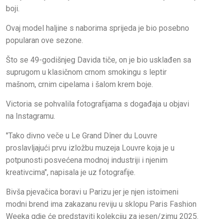
boji.
Ovaj model haljine s naborima sprijeda je bio posebno
popularan ove sezone.
Što se 49-godišnjeg Davida tiče, on je bio usklađen sa
suprugom u klasičnom crnom smokingu s leptir
mašnom, crnim cipelama i šalom krem ​​boje.
Victoria se pohvalila fotografijama s događaja u objavi
na Instagramu.
"Tako divno veče u Le Grand Dîner du Louvre
proslavljajući prvu izložbu muzeja Louvre koja je u
potpunosti posvećena modnoj industriji i njenim
kreativcima", napisala je uz fotografije.
Bivša pjevačica boravi u Parizu jer je njen istoimeni
modni brend ima zakazanu reviju u sklopu Paris Fashion
Weeka gdje će predstaviti kolekciju za jesen/zimu 2025.