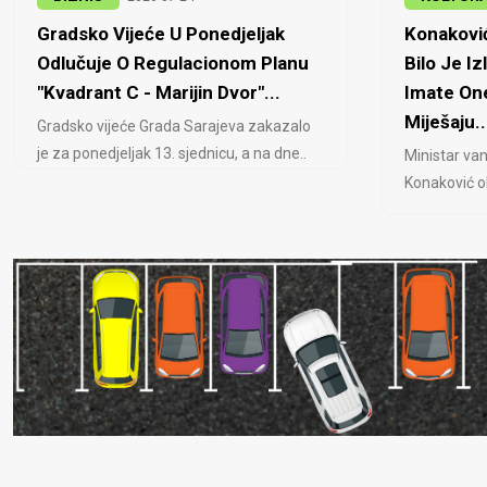
Gradsko Vijeće U Ponedjeljak
Konaković
Odlučuje O Regulacionom Planu
Bilo Je Iz
"Kvadrant C - Marijin Dvor"...
Imate One
Miješaju..
Gradsko vijeće Grada Sarajeva zakazalo
je za ponedjeljak 13. sjednicu, a na dne..
Ministar van
Konaković ob