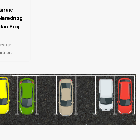
iruje
 Narednog
dan Broj
evo je
rtners..