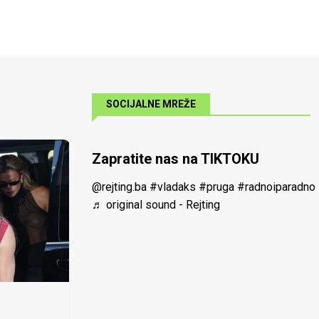
SOCIJALNE MREŽE
Zapratite nas na TIKTOKU
@rejting.ba
#vladaks
#pruga
#radnoiparadno
♬ original sound - Rejting