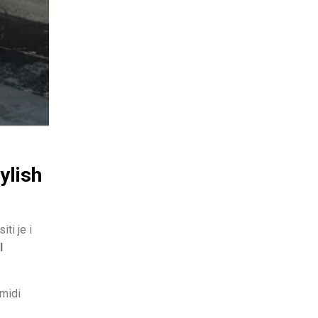
ylish
ti je i
l
 midi