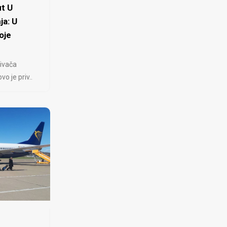
t U
ja: U
oje
ivača
 je priv..