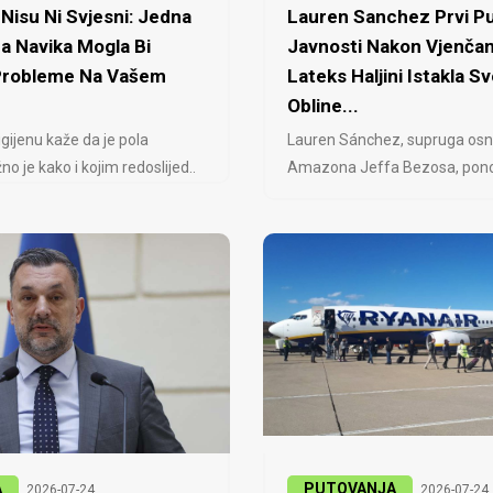
Nisu Ni Svjesni: Jedna
Lauren Sanchez Prvi Pu
a Navika Mogla Bi
Javnosti Nakon Vjenčan
 Probleme Na Vašem
Lateks Haljini Istakla Sv
Obline...
igijenu kaže da je pola
Lauren Sánchez, supruga osn
no je kako i kojim redoslijed..
Amazona Jeffa Bezosa, ponovo
A
PUTOVANJA
2026-07-24
2026-07-24