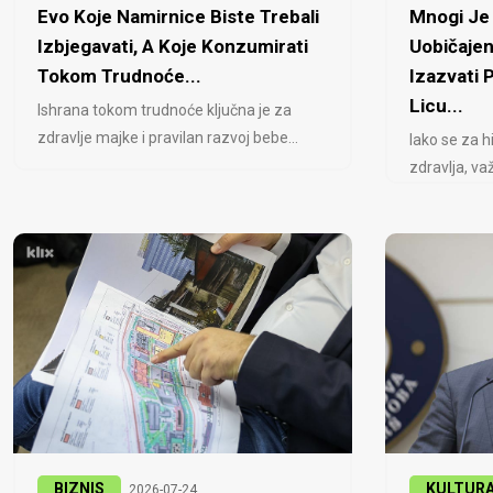
Evo Koje Namirnice Biste Trebali
Mnogi Je 
Izbjegavati, A Koje Konzumirati
Uobičajen
Tokom Trudnoće...
Izazvati
Licu...
Ishrana tokom trudnoće ključna je za
zdravlje majke i pravilan razvoj bebe...
Iako se za h
zdravlja, važ
BIZNIS
KULTUR
2026-07-24