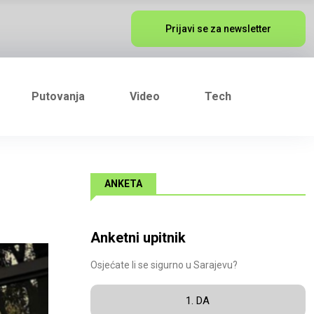
Prijavi se za newsletter
Putovanja
Video
Tech
ANKETA
Anketni upitnik
Osjećate li se sigurno u Sarajevu?
1. DA