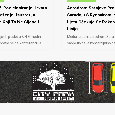
: Pozicioniranje Hrvata
Aerodrom Sarajevo Proš
laženje Ususret, Ali
Saradnju S Ryanairom:
 Koji To Ne Cijene I
Ljeta Očekuje Se Rekor
.
Linija...
jskih poslova BiH Elmedin
Međunarodni aerodrom Saraj
ratio se na konferenciji &..
saopštio da je komercijalno pa