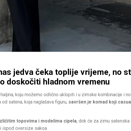
nas jedva čeka toplije vrijeme, no st
 doskočiti hladnom vremenu
ljina, koju možemo odlično uklopiti i u zimske kombinacije i nosi
ta od satena, koja naglašava figuru,
savršen je komad koji casua
zličitim topovima i modelima cipela
, dok će za zimu satenska
li ispod oversize sakoa.