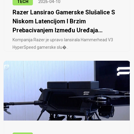
TECH
2026-04-10
Razer Lansirao Gamerske Slušalice S
Niskom Latencijom I Brzim
Prebacivanjem Između Uređaja...
Kompanija Razer je upravo lansirala Hammerhead V3
HyperSpeed ​​gamerske slu�..