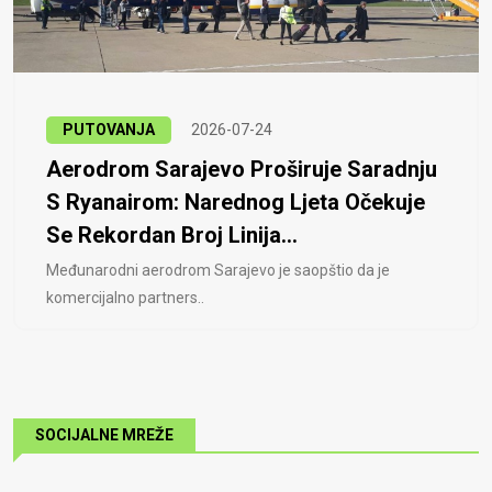
PUTOVANJA
2026-07-24
Aerodrom Sarajevo Proširuje Saradnju
S Ryanairom: Narednog Ljeta Očekuje
Se Rekordan Broj Linija...
Međunarodni aerodrom Sarajevo je saopštio da je
komercijalno partners..
SOCIJALNE MREŽE