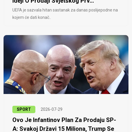
Ideji O Prodaji Svjetskog Prv...
UEFA je sazvala hitan sastanak za danas poslijepodne na
kojem će dati konač..
SPORT
2026-07-29
Ovo Je Infantinov Plan Za Prodaju SP-
A: Svakoj Državi 15 Miliona, Trump Se