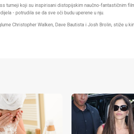
s turneji koji su inspirisani distopijskim naučno-fantastičnim fi
dijela - potrudila se da sve oči budu uperene u nju.
glume Christopher Walken, Dave Bautista i Josh Brolin, stiže u kin