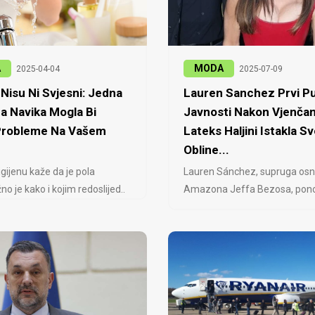
A
MODA
2025-04-04
2025-07-09
Nisu Ni Svjesni: Jedna
Lauren Sanchez Prvi Pu
a Navika Mogla Bi
Javnosti Nakon Vjenčan
 Probleme Na Vašem
Lateks Haljini Istakla Sv
Obline...
igijenu kaže da je pola
Lauren Sánchez, supruga osn
no je kako i kojim redoslijed..
Amazona Jeffa Bezosa, ponovo