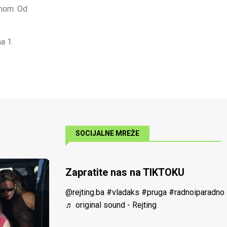
lmom. Od
a 1.
SOCIJALNE MREŽE
Zapratite nas na TIKTOKU
@rejting.ba
#vladaks
#pruga
#radnoiparadno
♬ original sound - Rejting