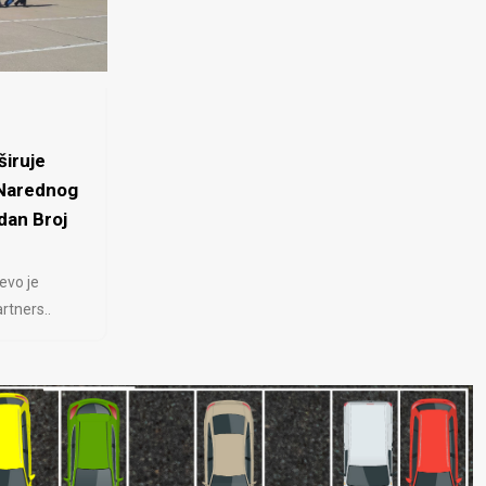
iruje
 Narednog
dan Broj
evo je
rtners..