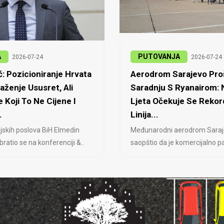
A
PUTOVANJA
2026-07-24
2026-07-24
: Pozicioniranje Hrvata
Aerodrom Sarajevo Proš
laženje Ususret, Ali
Saradnju S Ryanairom:
 Koji To Ne Cijene I
Ljeta Očekuje Se Rekor
.
Linija...
jskih poslova BiH Elmedin
Međunarodni aerodrom Saraj
ratio se na konferenciji &..
saopštio da je komercijalno pa