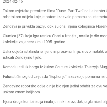
2024-02-16
Tokom svjetske premijere filma "Dune: Part Two" na Leicester 
robotskom odijelu koje je potom izazvalo pomamu na internetu
Zendaya je privukla pažnju dok su ona i njena koleginica Flor
Glumica (27), koja igra ratnicu Chani u franšizi, nosila je dio m
kolekcije za jesen/zimu 1995. godine.
Uska odjeća istaknula je njenu impresivnu liniju, a ovo metalik 
isticali Zendayino tijelo.
Komad u stilu kiborga iz kultne Couture kolekcije Thierryja Mugler
Futuristički izgled zvijezde "Euphorije" izazvao je pomamu na d
Zendayino robotsko odijelo nije bio njen jedini odabir za ovu v
uskom crnom haljinom.
Njena druga kombinacija imala je niski izrez, dok je glumica h