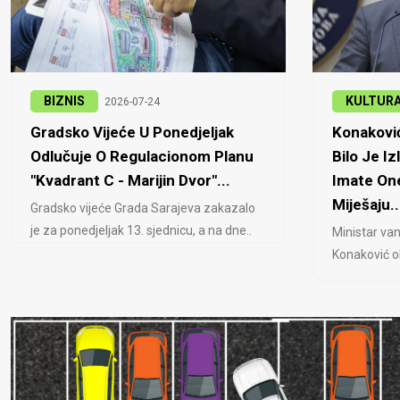
BIZNIS
KULTUR
2026-07-24
Gradsko Vijeće U Ponedjeljak
Konaković
Odlučuje O Regulacionom Planu
Bilo Je Iz
"Kvadrant C - Marijin Dvor"...
Imate One
Miješaju..
Gradsko vijeće Grada Sarajeva zakazalo
je za ponedjeljak 13. sjednicu, a na dne..
Ministar van
Konaković ob