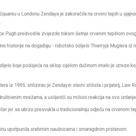
Squareu u Londonu Zendaya je zakoračila na crveni tepih u sjajn
.
ence Pugh predvodile zvijezde tokom šetnje crvenim tepihom ovog
odne historije na događaju - robotsko odijelo Thierryja Muglera iz
odijelo koje podsjeća na oklop cijelom dužinom imalo je izreze koj
a iz 1995. stilizirao je Zendayin slavni stilista i prijatelj, Law R
ruštvenim mrežama, a uslijedili su milioni reakcija na ovo izdanje
ečer jer se ubrzo presvukla u tradicionalniju odjeću na crvenom te
aljinu upotpunila srebrnim naušnicama i smaragdnim prstenom.