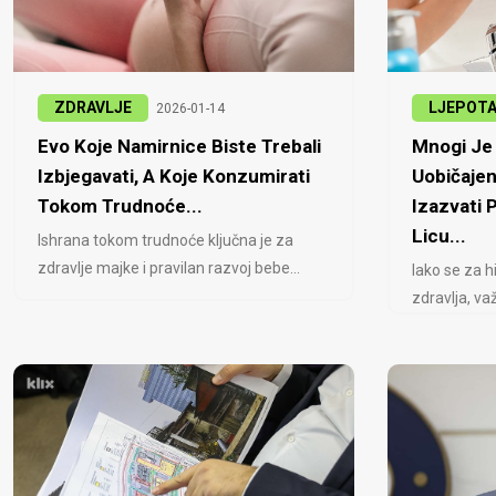
ZDRAVLJE
LJEPOT
2026-01-14
Evo Koje Namirnice Biste Trebali
Mnogi Je 
Izbjegavati, A Koje Konzumirati
Uobičajen
Tokom Trudnoće...
Izazvati
Licu...
Ishrana tokom trudnoće ključna je za
zdravlje majke i pravilan razvoj bebe...
Iako se za h
zdravlja, važ