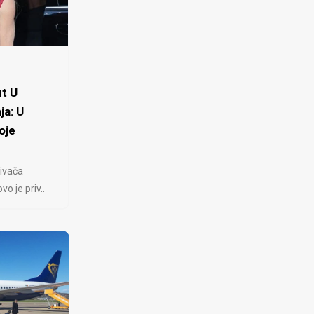
t U
ja: U
oje
ivača
 je priv..