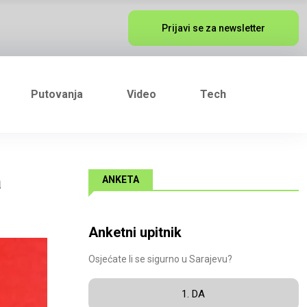
Prijavi se za newsletter
Putovanja
Video
Tech
a
ANKETA
Anketni upitnik
Osjećate li se sigurno u Sarajevu?
1. DA