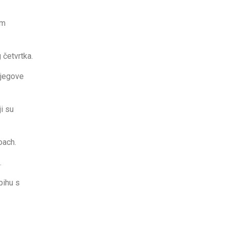
om
 četvrtka.
 njegove
i su
oach.
.
pihu s