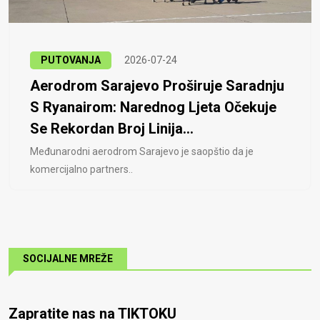
PUTOVANJA
2026-07-24
Aerodrom Sarajevo Proširuje Saradnju
S Ryanairom: Narednog Ljeta Očekuje
Se Rekordan Broj Linija...
Međunarodni aerodrom Sarajevo je saopštio da je
komercijalno partners..
SOCIJALNE MREŽE
Zapratite nas na TIKTOKU