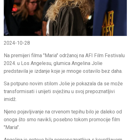
2024-10-28
Na premijeri filma "Maria" održanoj na AFI Film Festivalu
2024. u Los Angelesu, glumica Angelina Jolie
predstavila je izdanje koje je mnoge ostavilo bez daha.
Sa potpuno novim stilom Jolie je pokazala da se može
transformisati i unijeti svježinu u svoj prepoznatljivi
imidž.
Njeno pojavljivanje na crvenom tepihu bilo je daleko od
onoga što smo navikli, posebno tokom promocije film
"Maria".
Angelina je gotovo bila neprepoznatljiva s kovrdžavom