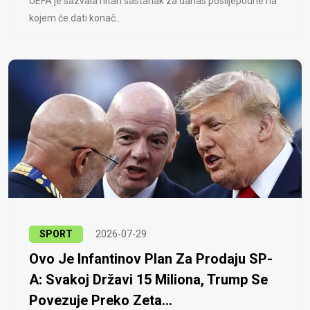
UEFA je sazvala hitan sastanak za danas poslijepodne na
kojem će dati konač..
SPORT
2026-07-29
Ovo Je Infantinov Plan Za Prodaju SP-
A: Svakoj Državi 15 Miliona, Trump Se
Povezuje Preko Zeta...