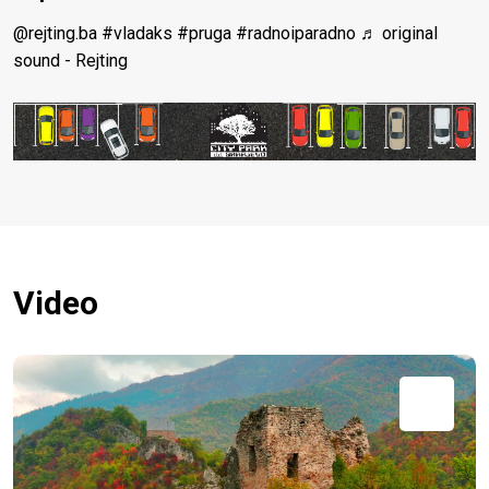
@rejting.ba
#vladaks
#pruga
#radnoiparadno
♬ original
sound - Rejting
Video