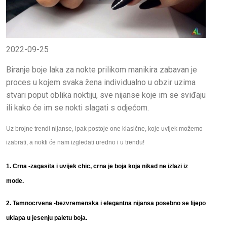
2022-09-25
Biranje boje laka za nokte prilikom manikira zabavan je
proces u kojem svaka žena individualno u obzir uzima
stvari poput oblika noktiju, sve nijanse koje im se sviđaju
ili kako će im se nokti slagati s odjećom.
Uz brojne trendi nijanse, ipak postoje one klasične, koje uvijek možemo
izabrati, a nokti će nam izgledati uredno i u trendu!
1. Crna -zagasita i uvijek chic, crna je boja koja nikad ne izlazi iz
mode.
2. Tamnocrvena -bezvremenska i elegantna nijansa posebno se lijepo
uklapa u jesenju paletu boja.