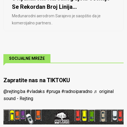
Se Rekordan Broj Linija...
Međunarodni aerodrom Sarajevo je saopštio da je
komercijalno partners..
SOCIJALNE MREŽE
Zapratite nas na TIKTOKU
@rejting.ba
#vladaks
#pruga
#radnoiparadno
♬ original
sound - Rejting