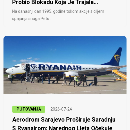
Probio Blokadu Koja Je Trajala...
Na današnji dan 1995. godine tokom akcije s ciljem
spajanja snaga Peto..
PUTOVANJA
2026-07-24
Aerodrom Sarajevo Proširuje Saradnju
S Ryanairom: Narednog Ljeta Očekuje