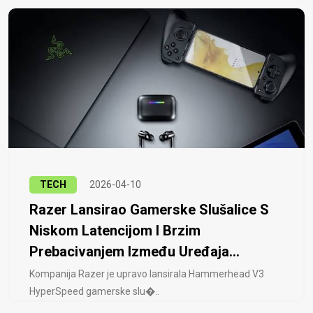
TECH
2026-04-10
Razer Lansirao Gamerske Slušalice S
Niskom Latencijom I Brzim
Prebacivanjem Između Uređaja...
Kompanija Razer je upravo lansirala Hammerhead V3
HyperSpeed ​​gamerske slu�..