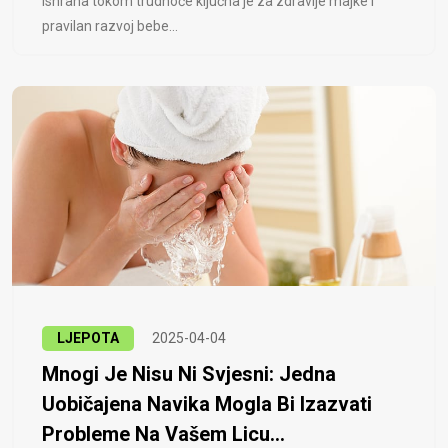
Ishrana tokom trudnoće ključna je za zdravlje majke i
pravilan razvoj bebe...
LJEPOTA
2025-04-04
Mnogi Je Nisu Ni Svjesni: Jedna
Uobičajena Navika Mogla Bi Izazvati
Probleme Na Vašem Licu...