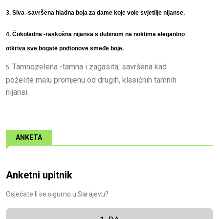
3. Siva -savršena hladna boja za dame koje vole svjetlije nijanse.
4. Čokoladna -raskošna nijansa s dubinom na noktima elegantno
otkriva sve bogate podtonove smeđe boje.
Tamnozelena -tamna i zagasita, savršena kad
5.
poželite malu promjenu od drugih, klasičnih tamnih
nijansi.
ANKETA
Anketni upitnik
Osjećate li se sigurno u Sarajevu?