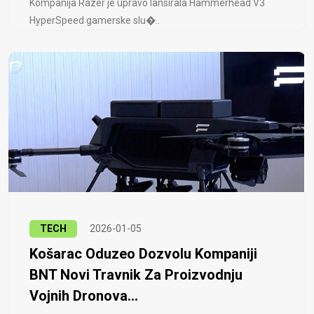
Kompanija Razer je upravo lansirala Hammerhead V3
HyperSpeed ​​gamerske slu�..
TECH
2026-01-05
Košarac Oduzeo Dozvolu Kompaniji
BNT Novi Travnik Za Proizvodnju
Vojnih Dronova...