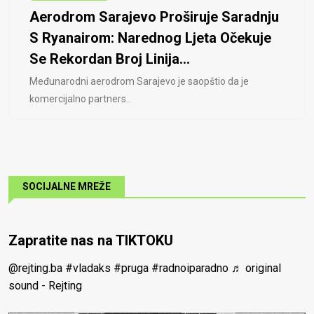
Aerodrom Sarajevo Proširuje Saradnju
S Ryanairom: Narednog Ljeta Očekuje
Se Rekordan Broj Linija...
Međunarodni aerodrom Sarajevo je saopštio da je
komercijalno partners..
SOCIJALNE MREŽE
Zapratite nas na TIKTOKU
@rejting.ba
#vladaks
#pruga
#radnoiparadno
♬ original
sound - Rejting