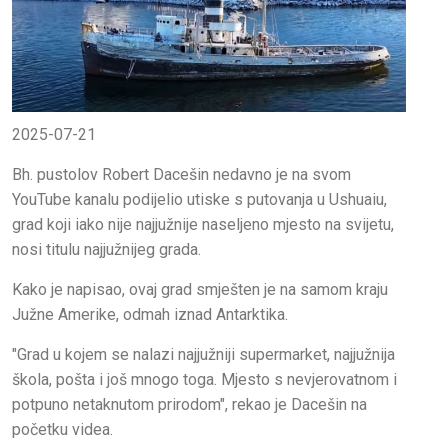
2025-07-21
Bh. pustolov Robert Dacešin nedavno je na svom
YouTube kanalu podijelio utiske s putovanja u Ushuaiu,
grad koji iako nije najjužnije naseljeno mjesto na svijetu,
nosi titulu najjužnijeg grada.
Kako je napisao, ovaj grad smješten je na samom kraju
Južne Amerike, odmah iznad Antarktika.
"Grad u kojem se nalazi najjužniji supermarket, najjužnija
škola, pošta i još mnogo toga. Mjesto s nevjerovatnom i
potpuno netaknutom prirodom", rekao je Dacešin na
početku videa.