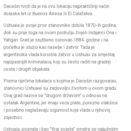
Dacešin tvrdi da je na ovu lokaciju najpraktičniji način
dolaska let iz Buenos Airesa ili El Calafatea.
Ushuaia je svoje prve stanovnike dobila 1870-ih godina,
dok su prije toga na ovom području živjeli Indijanci Ona i
Yahgan. Grad je službeno osnovan 1884. godine i na
početku je služio kao naselje i zatvor. Tada je
argentinska vlada koristila zatvor u Ushuaii za smještaj
najopasnijih kriminalaca, koji su često radili na gradnji
cesta i drugih objekata.
Prema riječima lokalaca s kojima je Dacešin razgovarao,
stanovnici Ushuaie su zadovoljni životom u ovom gradu.
Ovaj grad naziva se "drugom državom" u odnosu na
ostatak Argentine, jer imaju veće plate, porezne olakšice
i posebno naglašavaju sigurnost koja vlada u njihovoj
zajednici.
Ushuaia, poznata i kao "Kraj svijeta" smatra se najjužnijim