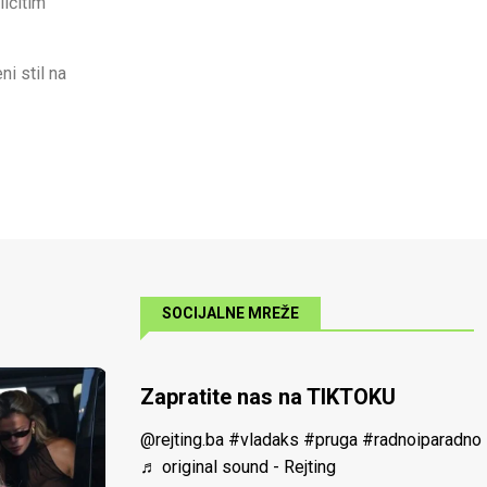
ličitim
i stil na
SOCIJALNE MREŽE
Zapratite nas na TIKTOKU
@rejting.ba
#vladaks
#pruga
#radnoiparadno
♬ original sound - Rejting