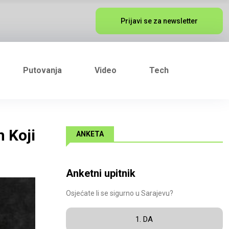
Prijavi se za newsletter
Putovanja
Video
Tech
n Koji
ANKETA
Anketni upitnik
Osjećate li se sigurno u Sarajevu?
1. DA