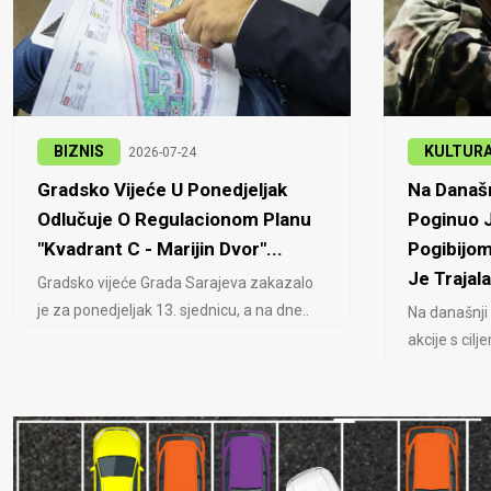
BIZNIS
KULTUR
2026-07-24
Gradsko Vijeće U Ponedjeljak
Na Današn
Odlučuje O Regulacionom Planu
Poginuo J
"Kvadrant C - Marijin Dvor"...
Pogibijom
Je Trajala
Gradsko vijeće Grada Sarajeva zakazalo
je za ponedjeljak 13. sjednicu, a na dne..
Na današnji
akcije s cil