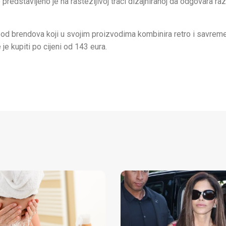
predstavljeno je na rastezljivoj traci dizajniranoj da odgovara raz
e od brendova koji u svojim proizvodima kombinira retro i savremen
je kupiti po cijeni od 143 eura.