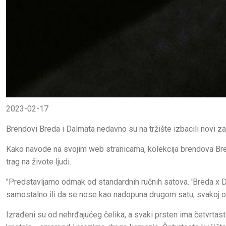
2023-02-17
Brendovi Breda i Dalmata nedavno su na tržište izbacili novi z
Kako navode na svojim web stranicama, kolekcija brendova Breda
trag na živote ljudi.
"Predstavljamo odmak od standardnih ručnih satova. 'Breda x D
samostalno ili da se nose kao nadopuna drugom satu, svakoj od
Izrađeni su od nehrđajućeg čelika, a svaki prsten ima četvrtas