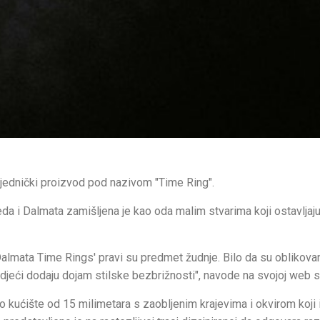
ajednički proizvod pod nazivom "Time Ring".
 i Dalmata zamišljena je kao oda malim stvarima koji ostavljaju 
almata Time Rings' pravi su predmet žudnje. Bilo da su oblikova
jeći dodaju dojam stilske bezbrižnosti", navode na svojoj web st
to kućište od 15 milimetara s zaobljenim krajevima i okvirom koji