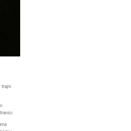
trajni
ni
ranici.
 ima