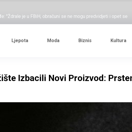
ažove, što me ne uhapsiš?"; "Prošetajmo Beogradom, Novim
đe: "Ždrale je u FBiH, obračuni se ne mogu predvidjeti i opet se
e novi Željezničarov Karamarko
nuo je general Izet Nanić, pogibijom je probio blokadu koja je
Ljepota
Moda
Biznis
Kultura
ažove, što me ne uhapsiš?"; "Prošetajmo Beogradom, Novim
đe: "Ždrale je u FBiH, obračuni se ne mogu predvidjeti i opet se
šte Izbacili Novi Proizvod: Prste
e novi Željezničarov Karamarko