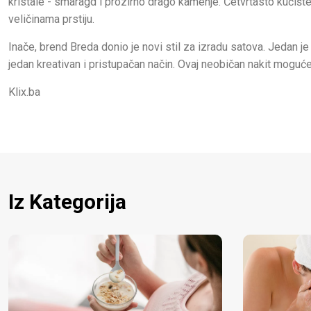
kristale - smaragd i prozirno drago kamenje. Četvrtasto kućište 
veličinama prstiju.
Inače, brend Breda donio je novi stil za izradu satova. Jedan j
jedan kreativan i pristupačan način. Ovaj neobičan nakit moguće 
Klix.ba
Iz Kategorija