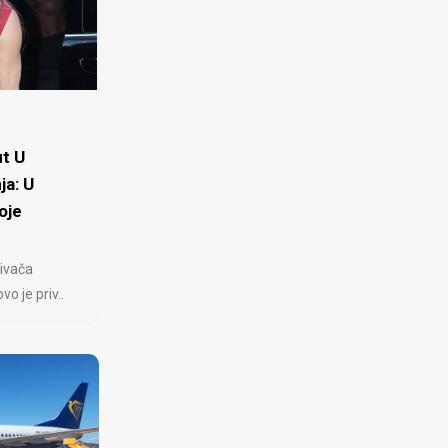
t U
ja: U
oje
ivača
 je priv..