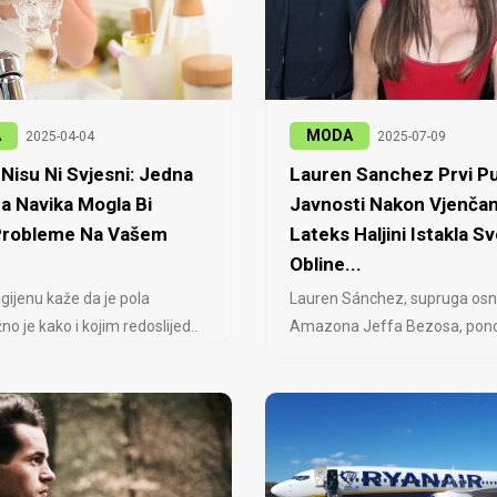
A
MODA
2025-04-04
2025-07-09
Nisu Ni Svjesni: Jedna
Lauren Sanchez Prvi Pu
a Navika Mogla Bi
Javnosti Nakon Vjenčan
 Probleme Na Vašem
Lateks Haljini Istakla Sv
Obline...
igijenu kaže da je pola
Lauren Sánchez, supruga osn
no je kako i kojim redoslijed..
Amazona Jeffa Bezosa, ponovo