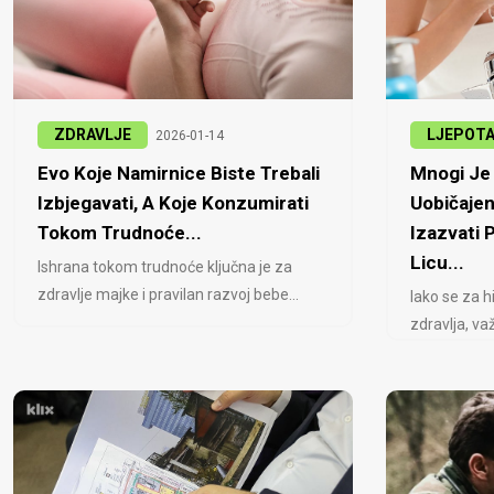
ZDRAVLJE
LJEPOT
2026-01-14
Evo Koje Namirnice Biste Trebali
Mnogi Je 
Izbjegavati, A Koje Konzumirati
Uobičajen
Tokom Trudnoće...
Izazvati
Licu...
Ishrana tokom trudnoće ključna je za
zdravlje majke i pravilan razvoj bebe...
Iako se za h
zdravlja, važ