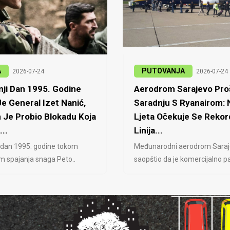
A
PUTOVANJA
2026-07-24
2026-07-24
ji Dan 1995. Godine
Aerodrom Sarajevo Proš
e General Izet Nanić,
Saradnju S Ryanairom:
 Je Probio Blokadu Koja
Ljeta Očekuje Se Rekor
...
Linija...
 dan 1995. godine tokom
Međunarodni aerodrom Saraj
jem spajanja snaga Peto..
saopštio da je komercijalno pa