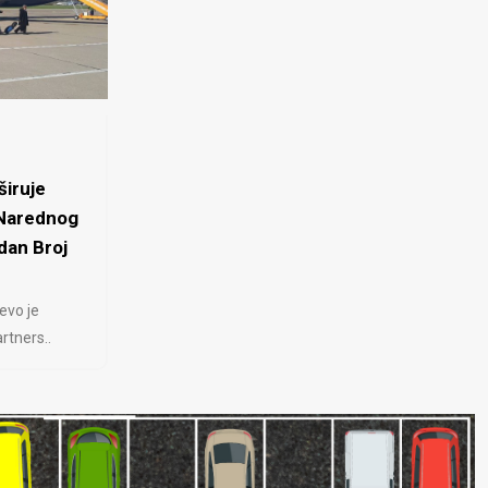
iruje
 Narednog
dan Broj
evo je
rtners..