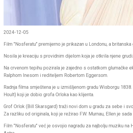
2024-12-05
Film "Nosferatu" premijerno je prikazan u Londonu, a britanska
Nosila je kreaciju s providnim dijelom koja je otkrila njene gru
Na crvenom tepihu pozirala je zajedno s ostatkom glumačke
Ralphom Inesom i rediteljem Robertom Eggersom.
Radnja filma smještena je u izmišljenom gradu Wisborgu 1838. 
Hoult) koji je dobio grofa Orloka kao klijenta.
Grof Orlok (Bill Skarsgard) traži novi dom u gradu za sebe i svo
Za razliku od originala, koji je režirao F.W. Murnau, Ellen je sa
Film "Nosferatu" već je osvojio nagradu za najbolju muziku na