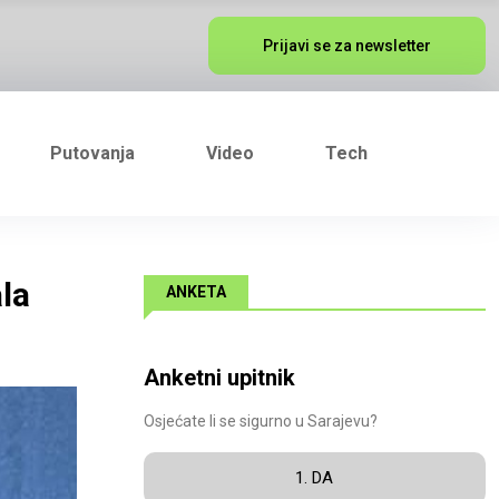
Prijavi se za newsletter
Putovanja
Video
Tech
la
ANKETA
Anketni upitnik
Osjećate li se sigurno u Sarajevu?
1. DA