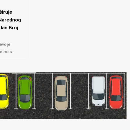
iruje
 Narednog
dan Broj
evo je
rtners..