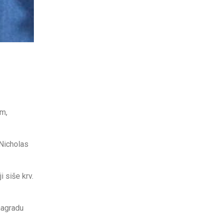
m,
(Nicholas
i siše krv.
nagradu