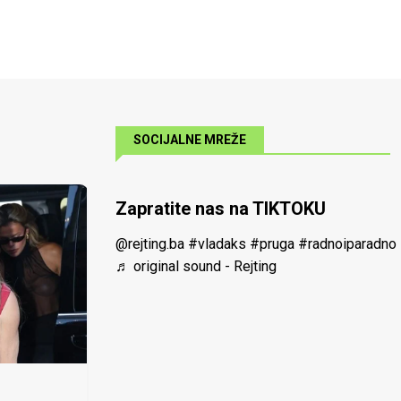
SOCIJALNE MREŽE
Zapratite nas na TIKTOKU
@rejting.ba
#vladaks
#pruga
#radnoiparadno
♬ original sound - Rejting