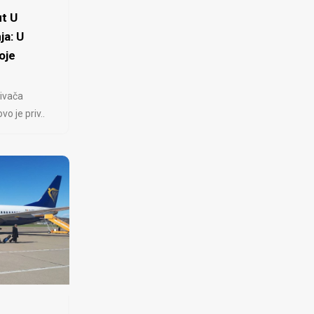
t U
ja: U
oje
ivača
 je priv..