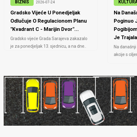
BIZNIS
KULTUR
2026-07-24
Gradsko Vijeće U Ponedjeljak
Na Današn
Odlučuje O Regulacionom Planu
Poginuo J
"Kvadrant C - Marijin Dvor"...
Pogibijom
Je Trajala
Gradsko vijeće Grada Sarajeva zakazalo
je za ponedjeljak 13. sjednicu, a na dne..
Na današnji
akcije s cil