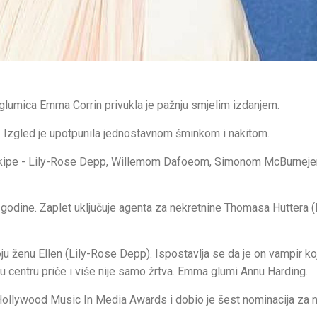
 glumica Emma Corrin privukla je pažnju smjelim izdanjem.
di. Izgled je upotpunila jednostavnom šminkom i nakitom.
 ekipe - Lily-Rose Depp, Willemom Dafoeom, Simonom McBurneje
godine. Zaplet uključuje agenta za nekretnine Thomasa Huttera 
ju ženu Ellen (Lily-Rose Depp). Ispostavlja se da je on vampir koj
da u centru priče i više nije samo žrtva. Emma glumi Annu Harding.
 Hollywood Music In Media Awards i dobio je šest nominacija za 