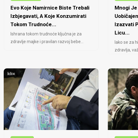
Evo Koje Namirnice Biste Trebali
Mnogi Je 
Izbjegavati, A Koje Konzumirati
Uobičajen
Tokom Trudnoće...
Izazvati
Licu...
Ishrana tokom trudnoće ključna je za
zdravlje majke i pravilan razvoj bebe...
Iako se za h
zdravlja, važ