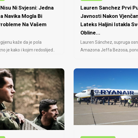
Nisu Ni Svjesni: Jedna
Lauren Sanchez Prvi Pu
a Navika Mogla Bi
Javnosti Nakon Vjenčan
 Probleme Na Vašem
Lateks Haljini Istakla Sv
Obline...
igijenu kaže da je pola
Lauren Sánchez, supruga osn
no je kako i kojim redoslijed..
Amazona Jeffa Bezosa, ponovo