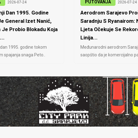
A
PUTOVANJA
2026-07-24
2026-07-24
ji Dan 1995. Godine
Aerodrom Sarajevo Proš
e General Izet Nanić,
Saradnju S Ryanairom:
 Je Probio Blokadu Koja
Ljeta Očekuje Se Rekor
...
Linija...
 dan 1995. godine tokom
Međunarodni aerodrom Saraj
jem spajanja snaga Peto..
saopštio da je komercijalno pa