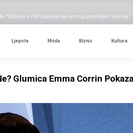
ažove, što me ne uhapsiš?"; "Prošetajmo Beogradom, Novim
đe: "Ždrale je u FBiH, obračuni se ne mogu predvidjeti i opet se
e novi Željezničarov Karamarko
nuo je general Izet Nanić, pogibijom je probio blokadu koja je
Ljepota
Moda
Biznis
Kultura
ažove, što me ne uhapsiš?"; "Prošetajmo Beogradom, Novim
đe: "Ždrale je u FBiH, obračuni se ne mogu predvidjeti i opet se
k Ne? Glumica Emma Corrin Pokaza
e novi Željezničarov Karamarko