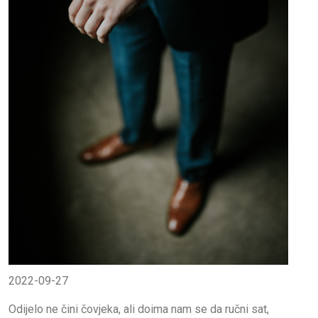
2022-09-27
Odijelo ne čini čovjeka, ali doima nam se da ručni sat,