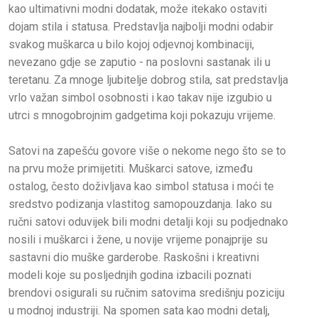
kao ultimativni modni dodatak, može itekako ostaviti
dojam stila i statusa. Predstavlja najbolji modni odabir
svakog muškarca u bilo kojoj odjevnoj kombinaciji,
nevezano gdje se zaputio - na poslovni sastanak ili u
teretanu. Za mnoge ljubitelje dobrog stila, sat predstavlja
vrlo važan simbol osobnosti i kao takav nije izgubio u
utrci s mnogobrojnim gadgetima koji pokazuju vrijeme.
Satovi na zapešću govore više o nekome nego što se to
na prvu može primijetiti. Muškarci satove, između
ostalog, često doživljava kao simbol statusa i moći te
sredstvo podizanja vlastitog samopouzdanja. Iako su
ručni satovi oduvijek bili modni detalji koji su podjednako
nosili i muškarci i žene, u novije vrijeme ponajprije su
sastavni dio muške garderobe. Raskošni i kreativni
modeli koje su posljednjih godina izbacili poznati
brendovi osigurali su ručnim satovima središnju poziciju
u modnoj industriji. Na spomen sata kao modni detalj,