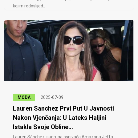
kojim redoslijed..
MODA
2025-07-09
Lauren Sanchez Prvi Put U Javnosti
Nakon Vjenčanja: U Lateks Haljini
Istakla Svoje Obline...
Lauren Sánchez, supruga osnivača Amazona Jeffa