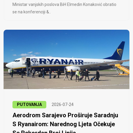
Ministar vanjskih poslova BiH Elmedin Konaković obratio
se na konferenciji &..
PUTOVANJA
2026-07-24
Aerodrom Sarajevo Proširuje Saradnju
S Ryanairom: Narednog Ljeta Očekuje
Se Rekordan Broj Linija...