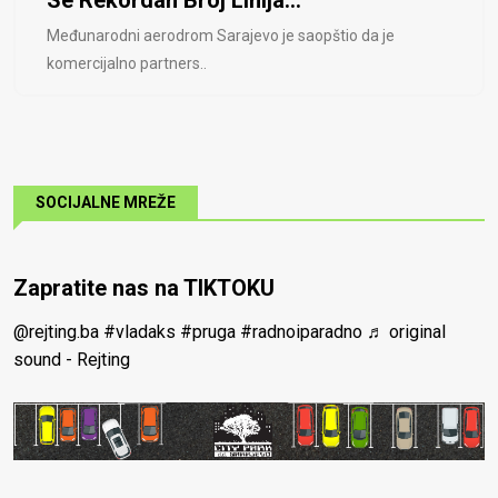
Međunarodni aerodrom Sarajevo je saopštio da je
komercijalno partners..
SOCIJALNE MREŽE
Zapratite nas na TIKTOKU
@rejting.ba
#vladaks
#pruga
#radnoiparadno
♬ original
sound - Rejting