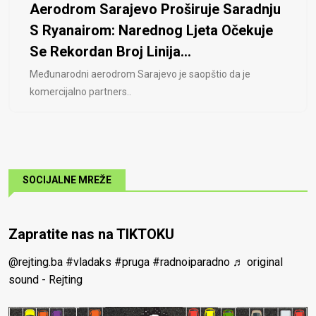
Aerodrom Sarajevo Proširuje Saradnju
S Ryanairom: Narednog Ljeta Očekuje
Se Rekordan Broj Linija...
Međunarodni aerodrom Sarajevo je saopštio da je
komercijalno partners..
SOCIJALNE MREŽE
Zapratite nas na TIKTOKU
@rejting.ba
#vladaks
#pruga
#radnoiparadno
♬ original
sound - Rejting