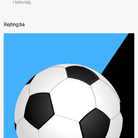
i televiziji, ..
Rejting.ba