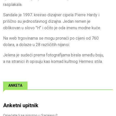
rasplakala.
Sandale je 1997. kreirao dizajner cipela Pierre Hardy i
prilično su jednostavnog dizajna. Jedan remen je
oblikovan u slovo "H" i očito je oda imenu modne kuće.
Na web trgovinama se mogu pronaći po cijeni od 760
dolara, a dolaze u 28 različitih nijansi.
Jelena je sudeći prema fotografijama birala smeđu boju,
a na stranici ih opisuju kao komad kultnog Hermes stila.
ANKETA
Anketni upitnik
Osjećate li se sigurno u Sarajevu?