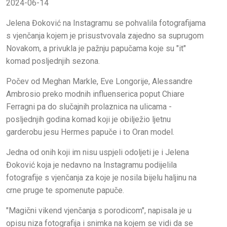
2024-06-14
Jelena Đoković na Instagramu se pohvalila fotografijama
s vjenčanja kojem je prisustvovala zajedno sa suprugom
Novakom, a privukla je pažnju papučama koje su "it"
komad posljednjih sezona.
Počev od Meghan Markle, Eve Longorije, Alessandre
Ambrosio preko modnih influenserica poput Chiare
Ferragni pa do slučajnih prolaznica na ulicama -
posljednjih godina komad koji je obilježio ljetnu
garderobu jesu Hermes papuče i to Oran model.
Jedna od onih koji im nisu uspjeli odoljeti je i Jelena
Đoković koja je nedavno na Instagramu podijelila
fotografije s vjenčanja za koje je nosila bijelu haljinu na
crne pruge te spomenute papuče.
"Magični vikend vjenčanja s porodicom", napisala je u
opisu niza fotografija i snimka na kojem se vidi da se