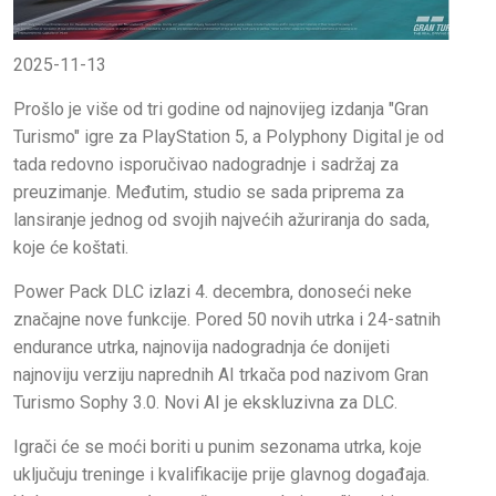
2025-11-13
Prošlo je više od tri godine od najnovijeg izdanja "Gran
Turismo" igre za PlayStation 5, a Polyphony Digital je od
tada redovno isporučivao nadogradnje i sadržaj za
preuzimanje. Međutim, studio se sada priprema za
lansiranje jednog od svojih najvećih ažuriranja do sada,
koje će koštati.
Power Pack DLC izlazi 4. decembra, donoseći neke
značajne nove funkcije. Pored 50 novih utrka i 24-satnih
endurance utrka, najnovija nadogradnja će donijeti
najnoviju verziju naprednih AI trkača pod nazivom Gran
Turismo Sophy 3.0. Novi AI je ekskluzivna za DLC.
Igrači će se moći boriti u punim sezonama utrka, koje
uključuju treninge i kvalifikacije prije glavnog događaja.