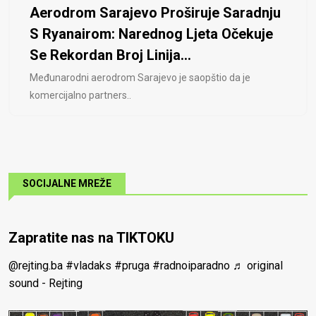
Aerodrom Sarajevo Proširuje Saradnju
S Ryanairom: Narednog Ljeta Očekuje
Se Rekordan Broj Linija...
Međunarodni aerodrom Sarajevo je saopštio da je
komercijalno partners..
SOCIJALNE MREŽE
Zapratite nas na TIKTOKU
@rejting.ba
#vladaks
#pruga
#radnoiparadno
♬ original
sound - Rejting