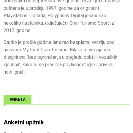
primjeraka do septembra ove godine. Prva igra u franšizi
puštena je u prodaju 1997. godine za originalni
PlayStation. Od tada, Polyphony Digital je lansirao
nekoliko nastavaka, uključujući i Gran Turismo Sport iz
2017. godine.
Studio je prošle godine lansirao besplatnu verziju pod
nazivom My First Gran Turismo. Bila je to verzija igre
dizajnirana "bez ograničenja u pogledu dobi ili vozačkih
vještina", kako bi se proširila privlačnost igre i privukli
novi igrači.
ANKETA
Anketni upitnik