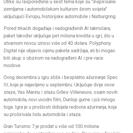
Utrke su raspoređene u šest tema koje su "inspirisane
zemljama i automobilskom kulturom širom svijeta"
uključujući Evropu, historijske automobile i Nürburgring.
Pored trkaćih događaja i nadograđenih AI takmičara,
paket također uključuje pet miliona kredita u igri, što u
stvarnom novcu iznosi više od 40 dolara. Polyphony
Digital nije objavio cijenu paketa sadržaja, ali bi mogao
biti skup s obzirom na nadograđeni AI i pre-race
modove.
Ovog decembra u igru ​​stiže i besplatno ažuriranje Spec
III, koje je najavljeno u septembru. Uključuje dvije nove
staze, Yas Marinu i stazu Gilles-Villeneuve, osam novih
automobila, novi uvodni film, Dunlop gume i još mnogo
toga. Igra je u prošlosti dobijala redovna ažuriranja, koja
su proširivala listu automobila i staza.
Gran Turismo 7 je prodat u više od 100 miliona