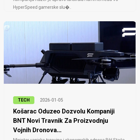
HyperSpeed ​​gamerske slu�..
TECH
2026-01-05
Košarac Oduzeo Dozvolu Kompaniji
BNT Novi Travnik Za Proizvodnju
Vojnih Dronova...
Ministar vanjske trgovine i ekonomskih odnosa BiH Staša