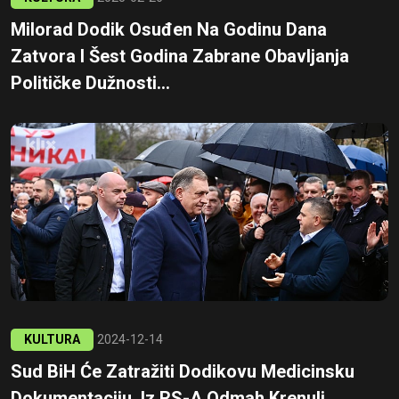
Milorad Dodik Osuđen Na Godinu Dana
Zatvora I Šest Godina Zabrane Obavljanja
Političke Dužnosti...
KULTURA
2024-12-14
Sud BiH Će Zatražiti Dodikovu Medicinsku
Dokumentaciju, Iz RS-A Odmah Krenuli