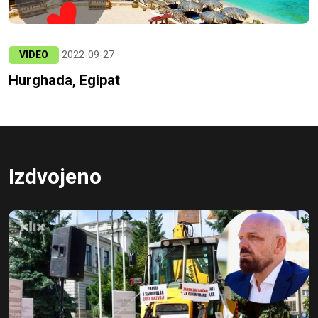
VIDEO
2022-09-27
Hurghada, Egipat
Izdvojeno