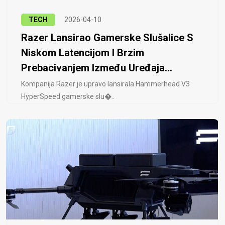
TECH
2026-04-10
Razer Lansirao Gamerske Slušalice S
Niskom Latencijom I Brzim
Prebacivanjem Između Uređaja...
Kompanija Razer je upravo lansirala Hammerhead V3
HyperSpeed ​​gamerske slu�..