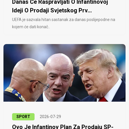
Danas Će Raspravljati O Infantinovoj
Ideji O Prodaji Svjetskog Prv...
UEFA je sazvala hitan sastanak za danas poslijepodne na
kojem će dati konač..
SPORT
2026-07-29
Ovo Je Infantinov Plan Za Prodaju SP-