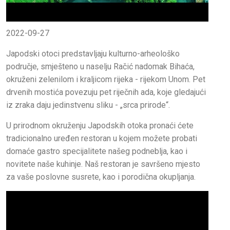
2022-09-27
Japodski otoci predstavljaju kulturno-arheološko
područje, smješteno u naselju Račić nadomak Bihaća,
okruženi zelenilom i kraljicom rijeka - rijekom Unom. Pet
drvenih mostića povezuju pet riječnih ada, koje gledajući
iz zraka daju jedinstvenu sliku - „srca prirode“.
U prirodnom okruženju Japodskih otoka pronaći ćete
tradicionalno uređen restoran u kojem možete probati
domaće gastro specijalitete našeg podneblja, kao i
novitete naše kuhinje. Naš restoran je savršeno mjesto
za vaše poslovne susrete, kao i porodična okupljanja.