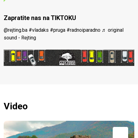
Zapratite nas na TIKTOKU
@rejting.ba
#vladaks
#pruga
#radnoiparadno
♬ original
sound - Rejting
Video