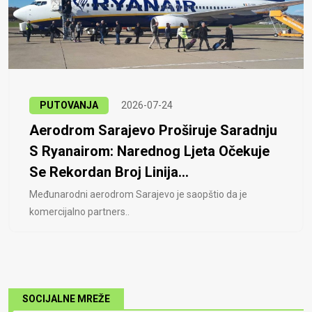
PUTOVANJA
2026-07-24
Aerodrom Sarajevo Proširuje Saradnju
S Ryanairom: Narednog Ljeta Očekuje
Se Rekordan Broj Linija...
Međunarodni aerodrom Sarajevo je saopštio da je
komercijalno partners..
SOCIJALNE MREŽE