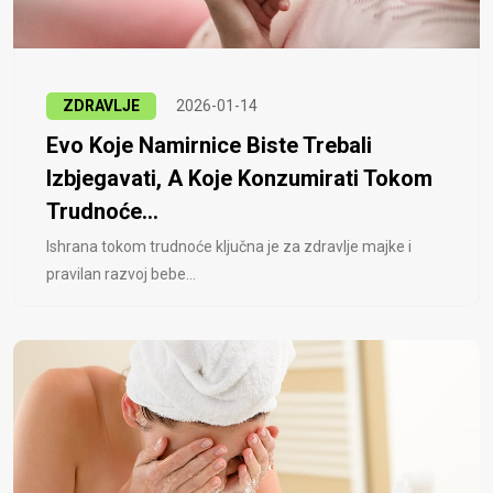
ZDRAVLJE
2026-01-14
Evo Koje Namirnice Biste Trebali
Izbjegavati, A Koje Konzumirati Tokom
Trudnoće...
Ishrana tokom trudnoće ključna je za zdravlje majke i
pravilan razvoj bebe...