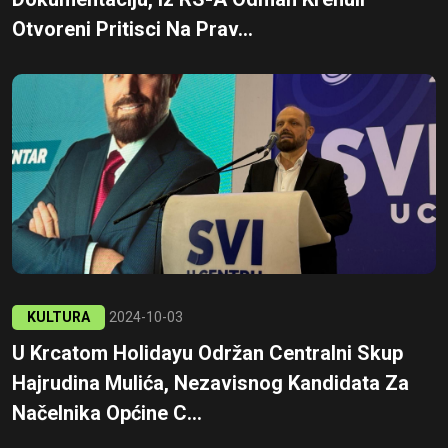
Otvoreni Pritisci Na Prav...
KULTURA
2024-10-03
U Krcatom Holidayu Održan Centralni Skup
Hajrudina Mulića, Nezavisnog Kandidata Za
Načelnika Općine C...