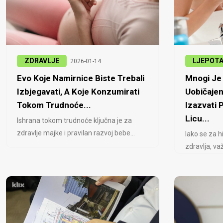
ZDRAVLJE
LJEPOT
2026-01-14
Evo Koje Namirnice Biste Trebali
Mnogi Je 
Izbjegavati, A Koje Konzumirati
Uobičajen
Tokom Trudnoće...
Izazvati
Licu...
Ishrana tokom trudnoće ključna je za
zdravlje majke i pravilan razvoj bebe...
Iako se za h
zdravlja, važ