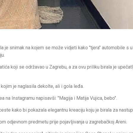
la je snimak na kojem se može vidjeti kako "tjera" automobile s u
ju.
ića koji se održavao u Zagrebu, a za ovu priliku birala je upečatl
kojim je naglasila dekolte, ali i gola leđa.
dea na Instagramu napisavši: "Magija i Matija Vujica, bebo".
este kako bi pokazala elegantnu kreaciju koju je birala za nastup
stom odjevnom predmetu prije pojavljivanja u zagrebačkoj Areni.