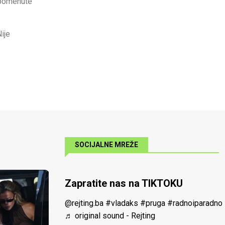
 spomenute
Nije
SOCIJALNE MREŽE
Zapratite nas na TIKTOKU
@rejting.ba
#vladaks
#pruga
#radnoiparadno
♬ original sound - Rejting