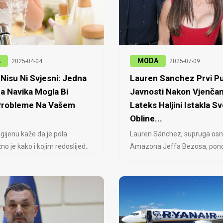
A
MODA
2025-04-04
2025-07-09
Nisu Ni Svjesni: Jedna
Lauren Sanchez Prvi Pu
a Navika Mogla Bi
Javnosti Nakon Vjenčan
 Probleme Na Vašem
Lateks Haljini Istakla Sv
Obline...
igijenu kaže da je pola
Lauren Sánchez, supruga osn
no je kako i kojim redoslijed..
Amazona Jeffa Bezosa, ponovo