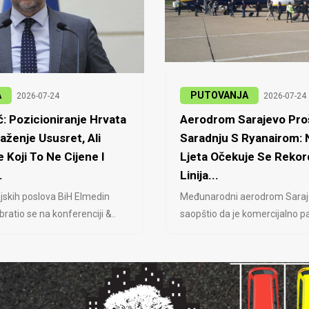
A
PUTOVANJA
2026-07-24
2026-07-24
: Pozicioniranje Hrvata
Aerodrom Sarajevo Proš
laženje Ususret, Ali
Saradnju S Ryanairom:
 Koji To Ne Cijene I
Ljeta Očekuje Se Rekor
.
Linija...
jskih poslova BiH Elmedin
Međunarodni aerodrom Saraj
ratio se na konferenciji &..
saopštio da je komercijalno pa