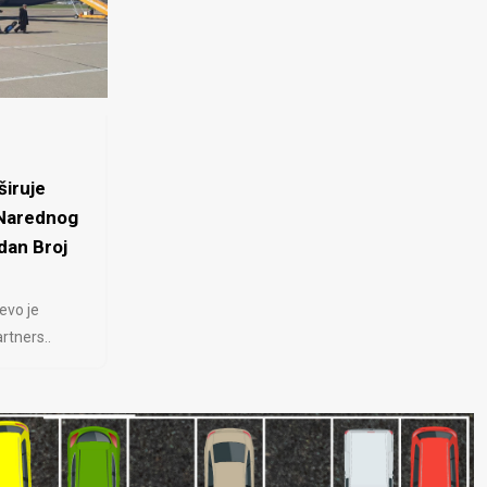
iruje
 Narednog
dan Broj
evo je
rtners..