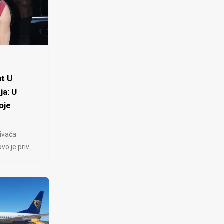
t U
ja: U
oje
ivača
 je priv..