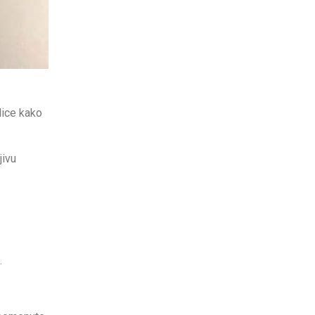
lice kako
jivu
.