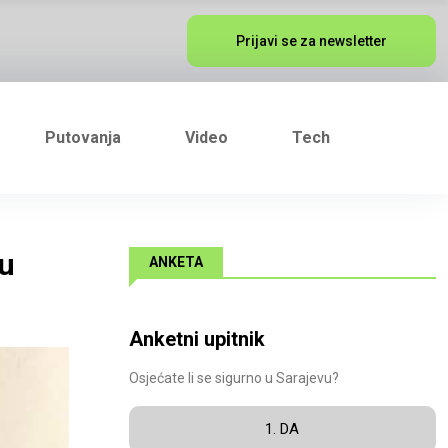
Prijavi se za newsletter
Putovanja
Video
Tech
nu
ANKETA
Anketni upitnik
Osjećate li se sigurno u Sarajevu?
1. DA