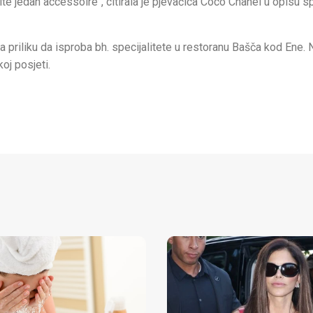
nite jedan accessoire", citirala je pjevačica Coco Chanel u opisu
la priliku da isproba bh. specijalitete u restoranu Bašča kod Ene. 
koj posjeti.