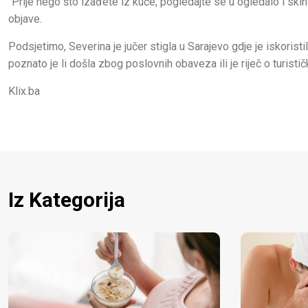
"Prije nego što izađete iz kuće, pogledajte se u ogledalo i ski
objave.
Podsjetimo, Severina je jučer stigla u Sarajevo gdje je iskoristi
poznato je li došla zbog poslovnih obaveza ili je riječ o turistič
Klix.ba
Iz Kategorija