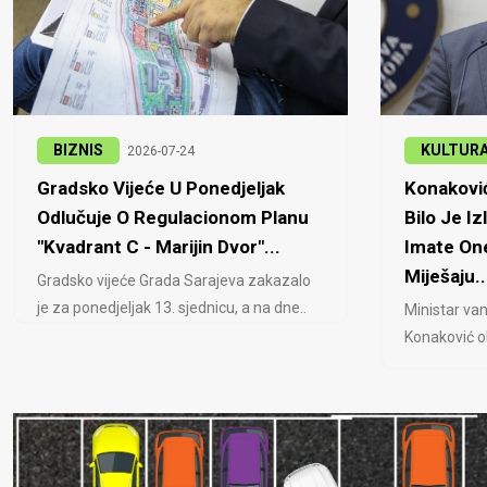
BIZNIS
KULTUR
2026-07-24
Gradsko Vijeće U Ponedjeljak
Konaković
Odlučuje O Regulacionom Planu
Bilo Je Iz
"Kvadrant C - Marijin Dvor"...
Imate One
Miješaju..
Gradsko vijeće Grada Sarajeva zakazalo
je za ponedjeljak 13. sjednicu, a na dne..
Ministar van
Konaković ob