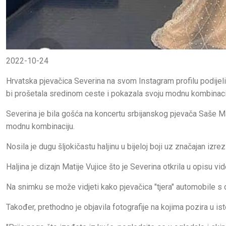
2022-10-24
Hrvatska pjevačica Severina na svom Instagram profilu podijeli
bi prošetala sredinom ceste i pokazala svoju modnu kombinaci
Severina je bila gošća na koncertu srbijanskog pjevača Saše Mat
modnu kombinaciju.
Nosila je dugu šljokičastu haljinu u bijeloj boji uz značajan izrez 
Haljina je dizajn Matije Vujice što je Severina otkrila u opisu vi
Na snimku se može vidjeti kako pjevačica "tjera" automobile s c
Također, prethodno je objavila fotografije na kojima pozira u i