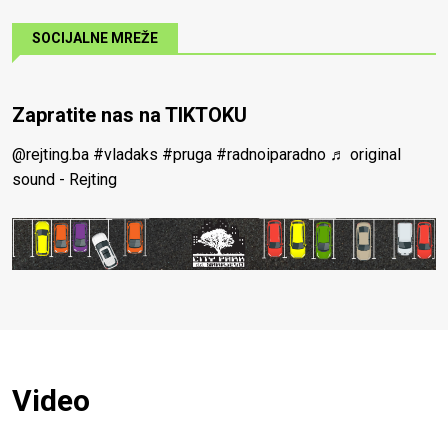
SOCIJALNE MREŽE
Zapratite nas na TIKTOKU
@rejting.ba
#vladaks
#pruga
#radnoiparadno
♬ original
sound - Rejting
Video