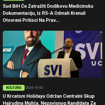
Sud BiH Će Zatražiti Dodikovu Medicinsku
Dokumentaciju, Iz RS-A Odmah Krenuli
Otvoreni Pritisci Na Prav...
KULTURA
2024-10-03
U Krcatom Holidayu Održan Centralni Skup
Hajrudina Mulića, Nezavisnog Kandidata Za