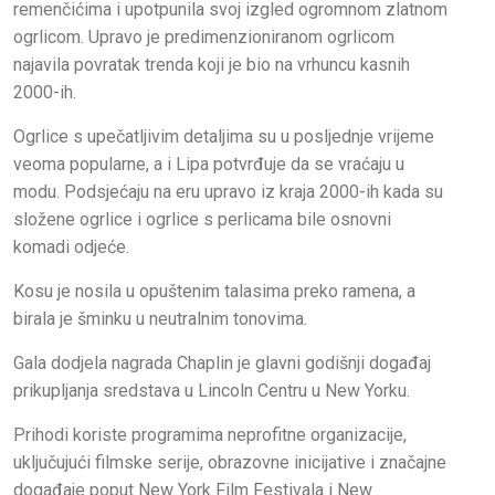
remenčićima i upotpunila svoj izgled ogromnom zlatnom
ogrlicom. Upravo je predimenzioniranom ogrlicom
najavila povratak trenda koji je bio na vrhuncu kasnih
2000-ih.
Ogrlice s upečatljivim detaljima su u posljednje vrijeme
veoma popularne, a i Lipa potvrđuje da se vraćaju u
modu. Podsjećaju na eru upravo iz kraja 2000-ih kada su
složene ogrlice i ogrlice s perlicama bile osnovni
komadi odjeće.
Kosu je nosila u opuštenim talasima preko ramena, a
birala je šminku u neutralnim tonovima.
Gala dodjela nagrada Chaplin je glavni godišnji događaj
prikupljanja sredstava u Lincoln Centru u New Yorku.
Prihodi koriste programima neprofitne organizacije,
uključujući filmske serije, obrazovne inicijative i značajne
događaje poput New York Film Festivala i New