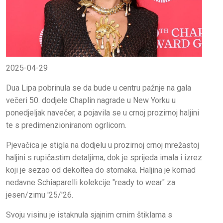
2025-04-29
Dua Lipa pobrinula se da bude u centru pažnje na gala
večeri 50. dodjele Chaplin nagrade u New Yorku u
ponedjeljak navečer, a pojavila se u crnoj prozirnoj haljini
te s predimenzioniranom ogrlicom.
Pjevačica je stigla na dodjelu u prozirnoj crnoj mrežastoj
haljini s rupičastim detaljima, dok je sprijeda imala i izrez
koji je sezao od dekoltea do stomaka. Haljina je komad
nedavne Schiaparelli kolekcije "ready to wear" za
jesen/zimu '25/'26.
Svoju visinu je istaknula sjajnim crnim štiklama s