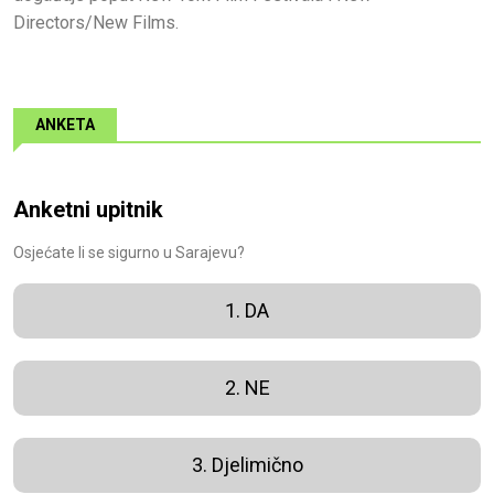
Directors/New Films.
ANKETA
Anketni upitnik
Osjećate li se sigurno u Sarajevu?
1. DA
2. NE
3. Djelimično