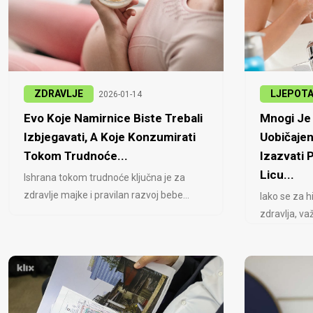
ZDRAVLJE
LJEPOT
2026-01-14
Evo Koje Namirnice Biste Trebali
Mnogi Je 
Izbjegavati, A Koje Konzumirati
Uobičajen
Tokom Trudnoće...
Izazvati
Licu...
Ishrana tokom trudnoće ključna je za
zdravlje majke i pravilan razvoj bebe...
Iako se za h
zdravlja, važ