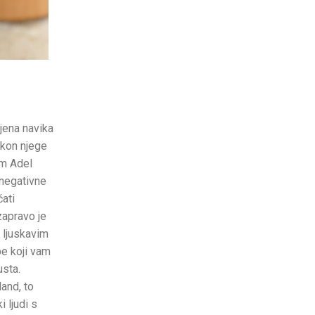
ajena navika
akon njege
om Adel
 negativne
čati
zapravo je
m ljuskavim
be koji vam
usta.
land, to
 ljudi s