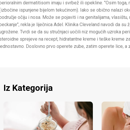
perioralnim dermatitisom imaju i svrbež ili opekline. "Osim toga,
(izbočine ispunjene bijelom tekućinom). Iako se obično nalazi oko
područje očiju i nosa. Može se pojaviti i na genitalijama, vlasištu
peckanje", rekla je liječnica Adel. Klinika Cleveland navodi da s
ugrožene. Tvrdi se da su stručnjaci uočili niz mogućih uzroka peri
steroidne sprejeve na recept, hidratantne kreme i teške kreme za
jednostavno. Doslovno prvo operete zube, zatim operete lice, a 
Iz Kategorija