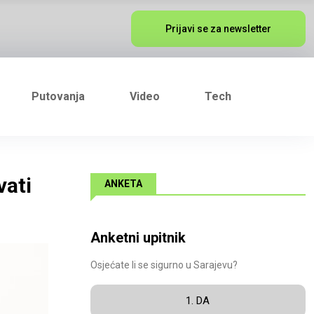
Prijavi se za newsletter
Putovanja
Video
Tech
vati
ANKETA
Anketni upitnik
Osjećate li se sigurno u Sarajevu?
1. DA