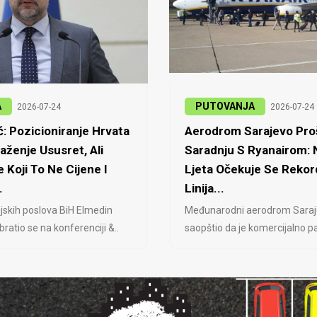
A
PUTOVANJA
2026-07-24
2026-07-24
: Pozicioniranje Hrvata
Aerodrom Sarajevo Proš
laženje Ususret, Ali
Saradnju S Ryanairom:
 Koji To Ne Cijene I
Ljeta Očekuje Se Rekor
.
Linija...
jskih poslova BiH Elmedin
Međunarodni aerodrom Saraj
ratio se na konferenciji &..
saopštio da je komercijalno pa