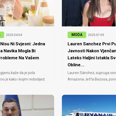
A
MODA
2025-04-04
2025-07-09
Nisu Ni Svjesni: Jedna
Lauren Sanchez Prvi Pu
a Navika Mogla Bi
Javnosti Nakon Vjenčan
 Probleme Na Vašem
Lateks Haljini Istakla Sv
Obline...
igijenu kaže da je pola
Lauren Sánchez, supruga osn
no je kako i kojim redoslijed..
Amazona Jeffa Bezosa, ponovo