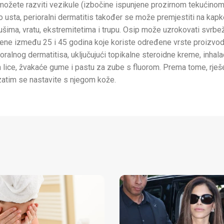
 možete razviti vezikule (izbočine ispunjene prozirnom tekućinom)
 usta, perioralni dermatitis također se može premjestiti na kapke
, ušima, vratu, ekstremitetima i trupu. Osip može uzrokovati svrbež 
u žene između 25 i 45 godina koje koriste određene vrste proizvod
oralnog dermatitisa, uključujući topikalne steroidne kreme, inhala
 lice, žvakaće gume i pastu za zube s fluorom. Prema tome, rješe
zatim se nastavite s njegom kože.