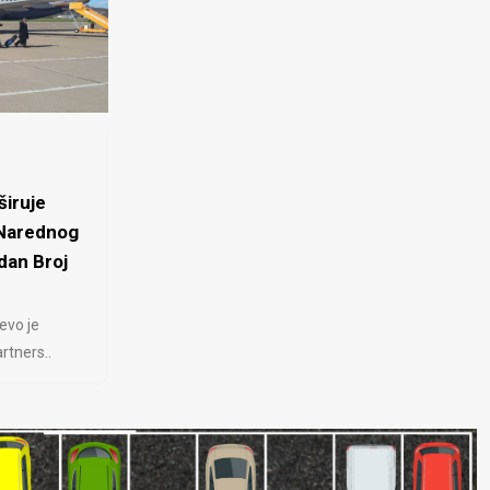
iruje
 Narednog
dan Broj
evo je
rtners..