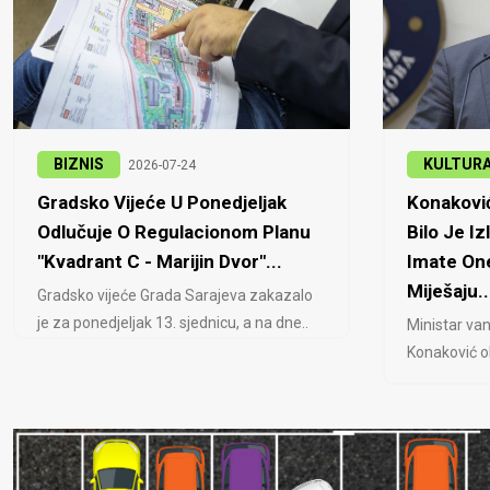
BIZNIS
KULTUR
2026-07-24
Gradsko Vijeće U Ponedjeljak
Konaković
Odlučuje O Regulacionom Planu
Bilo Je Iz
"Kvadrant C - Marijin Dvor"...
Imate One
Miješaju..
Gradsko vijeće Grada Sarajeva zakazalo
je za ponedjeljak 13. sjednicu, a na dne..
Ministar van
Konaković ob