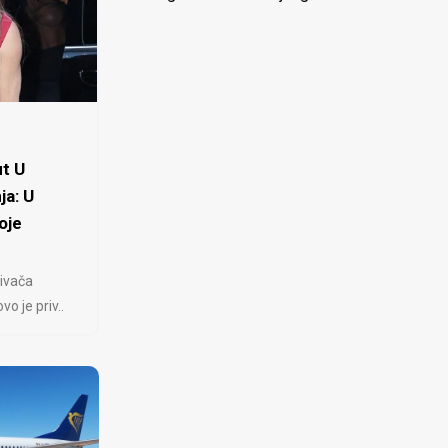
t U
ja: U
oje
ivača
 je priv..