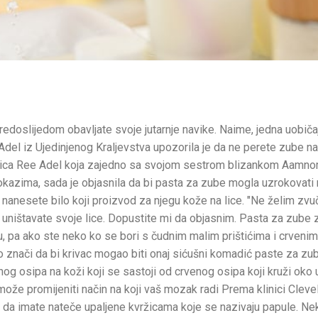
m redoslijedom obavljate svoje jutarnje navike. Naime, jedna uobič
 Adel iz Ujedinjenog Kraljevstva upozorila je da ne perete zube n
ečnica Ree Adel koja zajedno sa svojom sestrom blizankom Aamn
dokazima, sada je objasnila da bi pasta za zube mogla uzrokovati
nanesete bilo koji proizvod za njegu kože na lice. "Ne želim zvu
uništavate svoje lice. Dopustite mi da objasnim. Pasta za zube 
žu, pa ako ste neko ko se bori s čudnim malim prištićima i crveni
To znači da bi krivac mogao biti onaj sićušni komadić paste za zu
lnog osipa na koži koji se sastoji od crvenog osipa koji kruži oko 
može promijeniti način na koji vaš mozak radi Prema klinici Cleve
 da imate nateče upaljene kvržicama koje se nazivaju papule. Neki