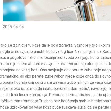
2025-04-04
Iako se za higijenu kaže da je pola zdravlja, važno je kako i koji
mogla bi nesvjesno uništiti kožu vašeg lica. Naime, liječnica Ree
lica, a pogotovo nakon nanošenja proizvoda za njegu kože. Lij
često dijeli dermatološke savjete koristeći pristup utemljen na 
promjene na vašoj koži. Ona savjetuje da operete zube prije nego 
dramatično, ali ako perete zube nakon njege kože onda doslovno 
prepuna fluorida koji su izvrsni za vaše zube, ali ne i za vašu ko
mrljama oko usta, možda imate perioralni dermatitis", navela je. 
se hladi na licu nakon pranja. Perioralni dermatitis čest je tip upa
Uočljiva transformacija Tri dana bez korištenja mobilnih telefona 
može uzrokovati da vaša koža bude ljuskava, suha, da se peruta i