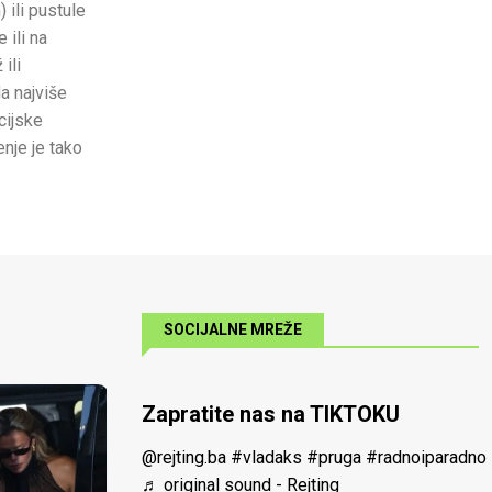
 ili pustule
 ili na
ili
a najviše
cijske
nje je tako
SOCIJALNE MREŽE
Zapratite nas na TIKTOKU
@rejting.ba
#vladaks
#pruga
#radnoiparadno
♬ original sound - Rejting