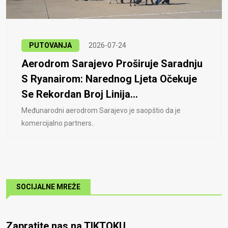
PUTOVANJA
2026-07-24
Aerodrom Sarajevo Proširuje Saradnju
S Ryanairom: Narednog Ljeta Očekuje
Se Rekordan Broj Linija...
Međunarodni aerodrom Sarajevo je saopštio da je
komercijalno partners..
SOCIJALNE MREŽE
Zapratite nas na TIKTOKU