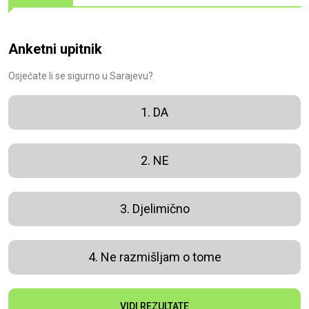
Anketni upitnik
Osjećate li se sigurno u Sarajevu?
1. DA
2. NE
3. Djelimično
4. Ne razmišljam o tome
VIDI REZULTATE