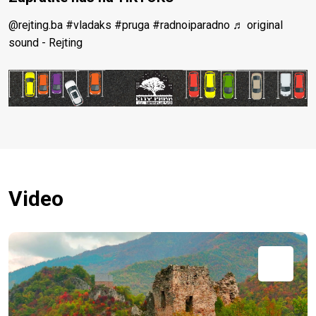
@rejting.ba
#vladaks
#pruga
#radnoiparadno
♬ original
sound - Rejting
Video