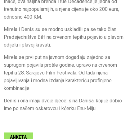
Inače, ova haljina brenda True Decadence je jedna od
trenutno najpopularnijih, a njena cijena je oko 200 eura,
odnosno 400 KM.
Mirela i Denis su se modno uskladili pa se tako član
Predsjedništva BiH na crvenom tepihu pojavio u plavom
odijelu i plavoj kravati.
Mirela se prvi put na javnom događaju zajedno sa
suprugom pojavila prošle godine, upravo na crvenom
tepihu 28. Sarajevo Film Festivala. Od tada njena
pojavljivanja i modna izdanja karakterišu profinjene
kombinacije.
Denis i ona imaju dvoje djece: sina Danisa, koji je dobio
ime po našem oskarovcu i kćerku Enu-Miju.
ANKETA