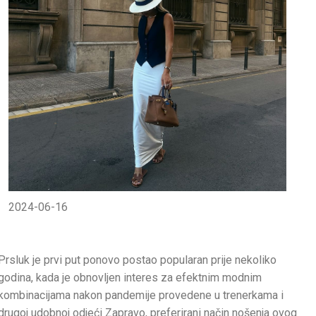
2024-06-16
Prsluk je prvi put ponovo postao popularan prije nekoliko
godina, kada je obnovljen interes za efektnim modnim
kombinacijama nakon pandemije provedene u trenerkama i
drugoj udobnoj odjeći Zapravo, preferirani način nošenja ovog