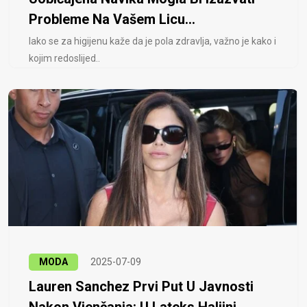
Probleme Na Vašem Licu...
Iako se za higijenu kaže da je pola zdravlja, važno je kako i
kojim redoslijed..
MODA
2025-07-09
Lauren Sanchez Prvi Put U Javnosti
Nakon Vjenčanja: U Lateks Haljini