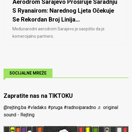
Aerodrom Sarajevo Proširuje Saradnju
S Ryanairom: Narednog Ljeta Očekuje
Se Rekordan Broj Linija...
Međunarodni aerodrom Sarajevo je saopštio da je
komercijalno partners..
SOCIJALNE MREŽE
Zapratite nas na TIKTOKU
@rejting.ba
#vladaks
#pruga
#radnoiparadno
♬ original
sound - Rejting