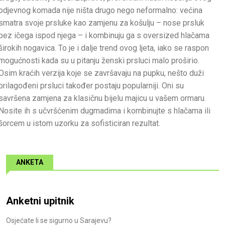
odjevnog komada nije ništa drugo nego neformalno: većina
smatra svoje prsluke kao zamjenu za košulju – nose prsluk
bez ičega ispod njega – i kombinuju ga s oversized hlačama
širokih nogavica. To je i dalje trend ovog ljeta, iako se raspon
mogućnosti kada su u pitanju ženski prsluci malo proširio.
Osim kraćih verzija koje se završavaju na pupku, nešto duži
prilagođeni prsluci također postaju popularniji. Oni su
savršena zamjena za klasičnu bijelu majicu u vašem ormaru.
Nosite ih s učvršćenim dugmadima i kombinujte s hlačama ili
šorcem u istom uzorku za sofisticiran rezultat.
ANKETA
Anketni upitnik
Osjećate li se sigurno u Sarajevu?