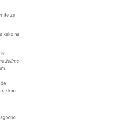
emite za
va kako na
ter.
 ne želimo
kom.
ode
a se kao
 lagodno