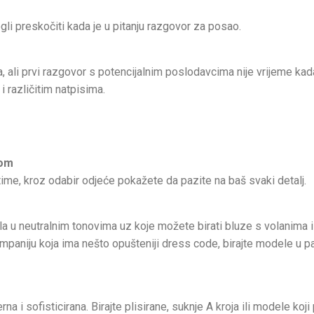
ogli preskočiti kada je u pitanju razgovor za posao.
a, ali prvi razgovor s potencijalnim poslodavcima nije vrijeme kad
i različitim natpisima.
zom
ime, kroz odabir odjeće pokažete da pazite na baš svaki detalj.
la u neutralnim tonovima uz koje možete birati bluze s volanima i
ompaniju koja ima nešto opušteniji dress code, birajte modele u p
 i sofisticirana. Birajte plisirane, suknje A kroja ili modele koji