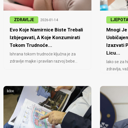
ZDRAVLJE
LJEPOT
2026-01-14
Evo Koje Namirnice Biste Trebali
Mnogi Je 
Izbjegavati, A Koje Konzumirati
Uobičajen
Tokom Trudnoće...
Izazvati
Licu...
Ishrana tokom trudnoće ključna je za
zdravlje majke i pravilan razvoj bebe...
Iako se za h
zdravlja, važ