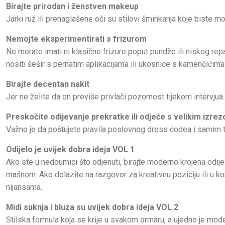
Birajte prirodan i ženstven makeup
Jarki ruž ili prenaglašene oči su stilovi šminkanja koje biste m
Nemojte eksperimentirati s frizurom
Ne morate imati ni klasične frizure poput pundže ili niskog rep
nositi šešir s pernatim aplikacijama ili ukosnice s kamenčićima 
Birajte decentan nakit
Jer ne želite da on previše privlači pozornost tijekom intervjua.
Preskočite odijevanje prekratke ili odjeće s velikim izre
Važno je da poštujete pravila poslovnog dress codea i samim t
Odijelo je uvijek dobra ideja VOL 1
Ako ste u nedoumici što odjenuti, birajte moderno krojena odije
mašnom. Ako dolazite na razgovor za kreativnu poziciju ili u k
nijansama.
Midi suknja i bluza su uvijek dobra ideja VOL 2
Stilska formula koja se krije u svakom ormaru, a ujedno je moderna