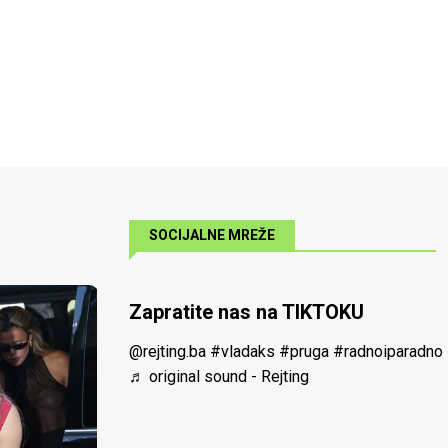
SOCIJALNE MREŽE
Zapratite nas na TIKTOKU
@rejting.ba
#vladaks
#pruga
#radnoiparadno
♬ original sound - Rejting