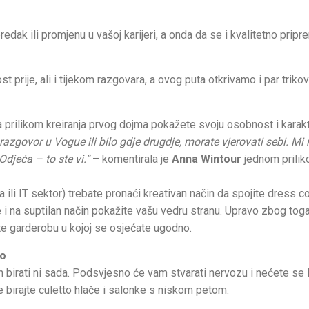
redak ili promjenu u vašoj karijeri, a onda da se i kvalitetno pripr
st prije, ali i tijekom razgovara, a ovog puta otkrivamo i par triko
a prilikom kreiranja prvog dojma pokažete svoju osobnost i karak
a razgovor u Vogue ili bilo gdje drugdje, morate vjerovati sebi. Mi
djeća – to ste vi.“
– komentirala je
Anna Wintour
jednom prili
 ili IT sektor) trebate pronaći kreativan način da spojite dress c
ke i na suptilan način pokažite vašu vedru stranu. Upravo zbog tog
ate garderobu u kojoj se osjećate ugodno.
no
ih birati ni sada. Podsvjesno će vam stvarati nervozu i nećete se
e birajte culetto hlače i salonke s niskom petom.