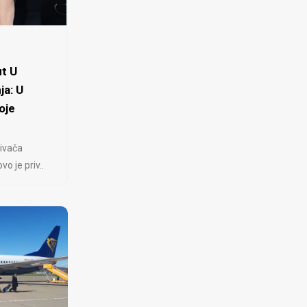
t U
ja: U
oje
ivača
 je priv..