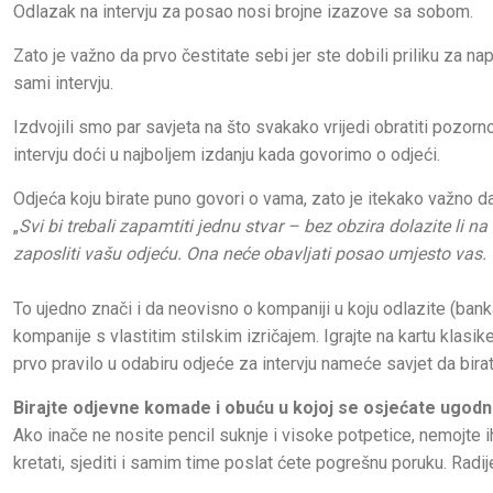
Odlazak na intervju za posao nosi brojne izazove sa sobom.
Zato je važno da prvo čestitate sebi jer ste dobili priliku za nap
sami intervju.
Izdvojili smo par savjeta na što svakako vrijedi obratiti pozorno
intervju doći u najboljem izdanju kada govorimo o odjeći.
Odjeća koju birate puno govori o vama, zato je itekako važno d
„
Svi bi trebali zapamtiti jednu stvar – bez obzira dolazite li n
zaposliti vašu odjeću. Ona neće obavljati posao umjesto vas. O
To ujedno znači i da neovisno o kompaniji u koju odlazite (banka
kompanije s vlastitim stilskim izričajem. Igrajte na kartu klasi
prvo pravilo u odabiru odjeće za intervju nameće savjet da bir
Birajte odjevne komade i obuću u kojoj se osjećate ugod
Ako inače ne nosite pencil suknje i visoke potpetice, nemojte 
kretati, sjediti i samim time poslat ćete pogrešnu poruku. Radij