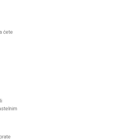
a ćete
li
astelnim
 prate