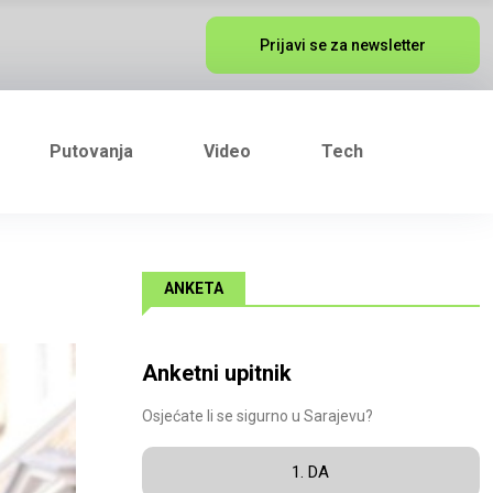
Prijavi se za newsletter
Putovanja
Video
Tech
ANKETA
Anketni upitnik
Osjećate li se sigurno u Sarajevu?
1. DA