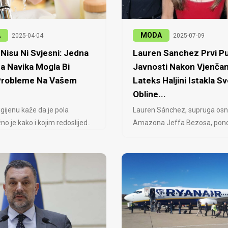
A
MODA
2025-04-04
2025-07-09
Nisu Ni Svjesni: Jedna
Lauren Sanchez Prvi Pu
a Navika Mogla Bi
Javnosti Nakon Vjenčan
 Probleme Na Vašem
Lateks Haljini Istakla Sv
Obline...
igijenu kaže da je pola
Lauren Sánchez, supruga osn
no je kako i kojim redoslijed..
Amazona Jeffa Bezosa, ponovo