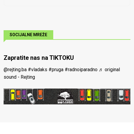
SOCIJALNE MREŽE
Zapratite nas na TIKTOKU
@rejting.ba
#vladaks
#pruga
#radnoiparadno
♬ original
sound - Rejting