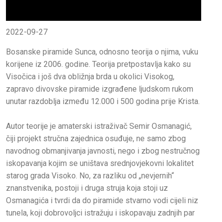
2022-09-27
Bosanske piramide Sunca, odnosno teorija o njima, vuku
korijene iz 2006. godine. Teorija pretpostavlja kako su
Visočica i još dva obližnja brda u okolici Visokog,
zapravo divovske piramide izgrađene ljudskom rukom
unutar razdoblja između 12.000 i 500 godina prije Krista.
Autor teorije je amaterski istraživač Semir Osmanagić,
čiji projekt stručna zajednica osuđuje, ne samo zbog
navodnog obmanjivanja javnosti, nego i zbog nestručnog
iskopavanja kojim se uništava srednjovjekovni lokalitet
starog grada Visoko. No, za razliku od „nevjernih“
znanstvenika, postoji i druga struja koja stoji uz
Osmanagića i tvrdi da do piramide stvarno vodi cijeli niz
tunela, koji dobrovoljci istražuju i iskopavaju zadnjih par