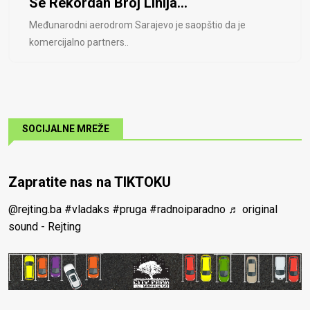
Se Rekordan Broj Linija...
Međunarodni aerodrom Sarajevo je saopštio da je
komercijalno partners..
SOCIJALNE MREŽE
Zapratite nas na TIKTOKU
@rejting.ba
#vladaks
#pruga
#radnoiparadno
♬ original
sound - Rejting