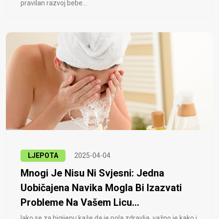
pravilan razvoj bebe...
LJEPOTA
2025-04-04
Mnogi Je Nisu Ni Svjesni: Jedna
Uobičajena Navika Mogla Bi Izazvati
Probleme Na Vašem Licu...
Iako se za higijenu kaže da je pola zdravlja, važno je kako i