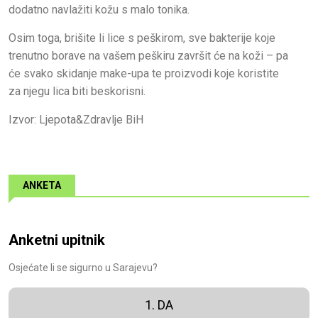
dodatno navlažiti kožu s malo tonika.
Osim toga, brišite li lice s peškirom, sve bakterije koje
trenutno borave na vašem peškiru završit će na koži – pa
će svako skidanje make-upa te proizvodi koje koristite
za njegu lica biti beskorisni.
Izvor: Ljepota&Zdravlje BiH
ANKETA
Anketni upitnik
Osjećate li se sigurno u Sarajevu?
1. DA