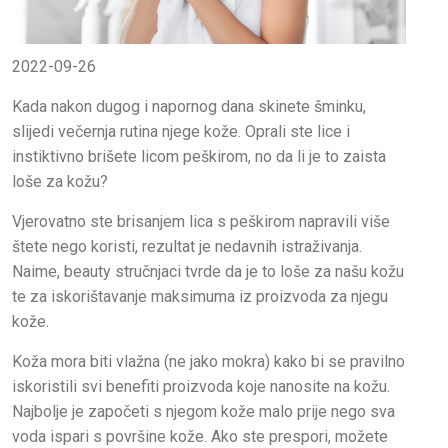
2022-09-26
Kada nakon dugog i napornog dana skinete šminku,
slijedi večernja rutina njege kože. Oprali ste lice i
instiktivno brišete licom peškirom, no da li je to zaista
loše za kožu?
Vjerovatno ste brisanjem lica s peškirom napravili više
štete nego koristi, rezultat je nedavnih istraživanja.
Naime, beauty stručnjaci tvrde da je to loše za našu kožu
te za iskorištavanje maksimuma iz proizvoda za njegu
kože.
Koža mora biti vlažna (ne jako mokra) kako bi se pravilno
iskoristili svi benefiti proizvoda koje nanosite na kožu.
Najbolje je započeti s njegom kože malo prije nego sva
voda ispari s površine kože. Ako ste prespori, možete