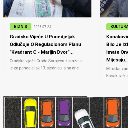
BIZNIS
KULTUR
2026-07-24
Gradsko Vijeće U Ponedjeljak
Konaković
Odlučuje O Regulacionom Planu
Bilo Je Iz
"Kvadrant C - Marijin Dvor"...
Imate One
Miješaju..
Gradsko vijeće Grada Sarajeva zakazalo
je za ponedjeljak 13. sjednicu, a na dne..
Ministar van
Konaković ob