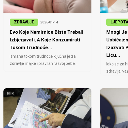
ZDRAVLJE
LJEPOT
2026-01-14
Evo Koje Namirnice Biste Trebali
Mnogi Je 
Izbjegavati, A Koje Konzumirati
Uobičajen
Tokom Trudnoće...
Izazvati
Licu...
Ishrana tokom trudnoće ključna je za
zdravlje majke i pravilan razvoj bebe...
Iako se za h
zdravlja, važ