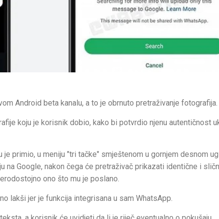
om Android beta kanalu, a to je obrnuto pretraživanje fotografija.
fije koju je korisnik dobio, kako bi potvrdio njenu autentičnost u
ju je primio, u meniju "tri tačke" smještenom u gornjem desnom ug
ju na Google, nakon čega će pretraživač prikazati identične i slič
vjerodostojno ono što mu je poslano.
uno lakši jer je funkcija integrisana u sam WhatsApp.
eksta, a korisnik će uvidjeti da li je riječ eventualno o pokušaju