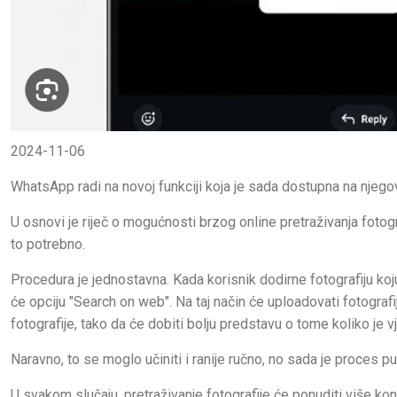
2024-11-06
WhatsApp radi na novoj funkciji koja je sada dostupna na njegov
U osnovi je riječ o mogućnosti brzog online pretraživanja fotogra
to potrebno.
Procedura je jednostavna. Kada korisnik dodirne fotografiju ko
će opciju "Search on web". Na taj način će uploadovati fotografi
fotografije, tako da će dobiti bolju predstavu o tome koliko je 
Naravno, to se moglo učiniti i ranije ručno, no sada je proces p
U svakom slučaju, pretraživanje fotografije će ponuditi više kont