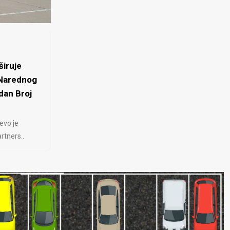
iruje
 Narednog
dan Broj
evo je
rtners..