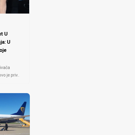
t U
ja: U
oje
ivača
 je priv..