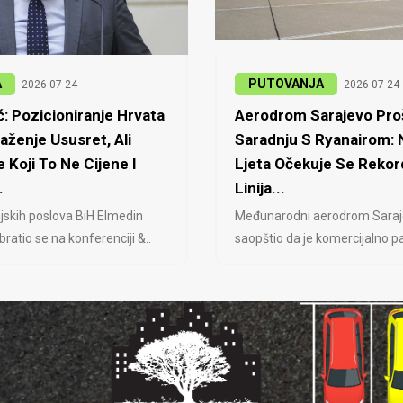
A
PUTOVANJA
2026-07-24
2026-07-24
: Pozicioniranje Hrvata
Aerodrom Sarajevo Proš
laženje Ususret, Ali
Saradnju S Ryanairom:
 Koji To Ne Cijene I
Ljeta Očekuje Se Rekor
.
Linija...
jskih poslova BiH Elmedin
Međunarodni aerodrom Saraj
ratio se na konferenciji &..
saopštio da je komercijalno pa