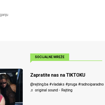
aganju
SOCIJALNE MREŽE
Zapratite nas na TIKTOKU
@rejting.ba
#vladaks
#pruga
#radnoiparadno
♬ original sound - Rejting