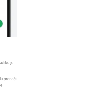
koliko je
lu pronaći
ne