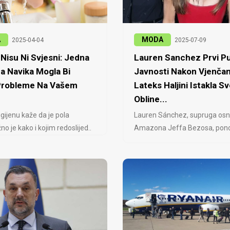
A
MODA
2025-04-04
2025-07-09
Nisu Ni Svjesni: Jedna
Lauren Sanchez Prvi Pu
a Navika Mogla Bi
Javnosti Nakon Vjenčan
 Probleme Na Vašem
Lateks Haljini Istakla Sv
Obline...
igijenu kaže da je pola
Lauren Sánchez, supruga osn
no je kako i kojim redoslijed..
Amazona Jeffa Bezosa, ponovo