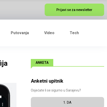
Prijavi se za newsletter
Putovanja
Video
Tech
ija
ANKETA
Anketni upitnik
Osjećate li se sigurno u Sarajevu?
1. DA