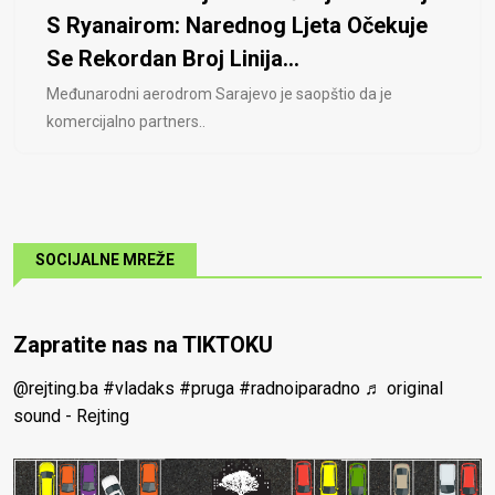
S Ryanairom: Narednog Ljeta Očekuje
Se Rekordan Broj Linija...
Međunarodni aerodrom Sarajevo je saopštio da je
komercijalno partners..
SOCIJALNE MREŽE
Zapratite nas na TIKTOKU
@rejting.ba
#vladaks
#pruga
#radnoiparadno
♬ original
sound - Rejting