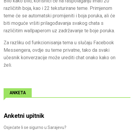
Bilo kako bilo, korisnici će na raspolaganju imati 20
različitih boja, kao i 22 teksturirane teme. Primjenom
teme će se automatski promijeniti i boja poruka, ali će
biti moguće vršiti prilagođavanja svakog chata s
različitim wallpaperom uz zadržavanje te boje poruka.
Za razliku od funkcionisanja tema u slučaju Facebook
Messengera, ovdje su teme privatne, tako da svaki
učesnik konverzacije može urediti chat onako kako on
želi.
ANKETA
Anketni upitnik
Osjećate li se sigurno u Sarajevu?