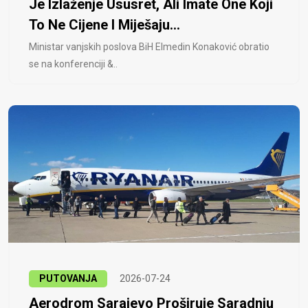
Je Izlaženje Ususret, Ali Imate One Koji
To Ne Cijene I Miješaju...
Ministar vanjskih poslova BiH Elmedin Konaković obratio
se na konferenciji &..
PUTOVANJA
2026-07-24
Aerodrom Sarajevo Proširuje Saradnju