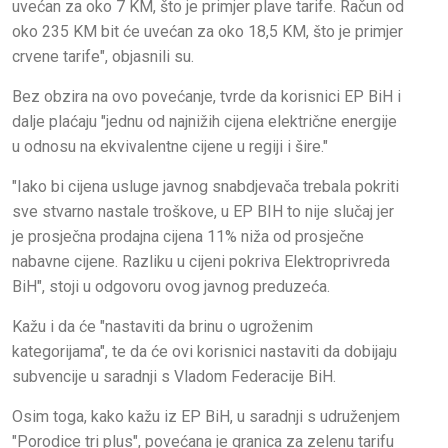
uvećan za oko 7 KM, što je primjer plave tarife. Račun od
oko 235 KM bit će uvećan za oko 18,5 KM, što je primjer
crvene tarife", objasnili su.
Bez obzira na ovo povećanje, tvrde da korisnici EP BiH i
dalje plaćaju "jednu od najnižih cijena električne energije
u odnosu na ekvivalentne cijene u regiji i šire."
"Iako bi cijena usluge javnog snabdjevača trebala pokriti
sve stvarno nastale troškove, u EP BIH to nije slučaj jer
je prosječna prodajna cijena 11% niža od prosječne
nabavne cijene. Razliku u cijeni pokriva Elektroprivreda
BiH", stoji u odgovoru ovog javnog preduzeća.
Kažu i da će "nastaviti da brinu o ugroženim
kategorijama", te da će ovi korisnici nastaviti da dobijaju
subvencije u saradnji s Vladom Federacije BiH.
Osim toga, kako kažu iz EP BiH, u saradnji s udruženjem
"Porodice tri plus", povećana je granica za zelenu tarifu