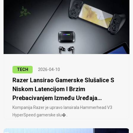
TECH
2026-04-10
Razer Lansirao Gamerske Slušalice S
Niskom Latencijom I Brzim
Prebacivanjem Između Uređaja...
Kompanija Razer je upravo lansirala Hammerhead V3
HyperSpeed ​​gamerske slu�..