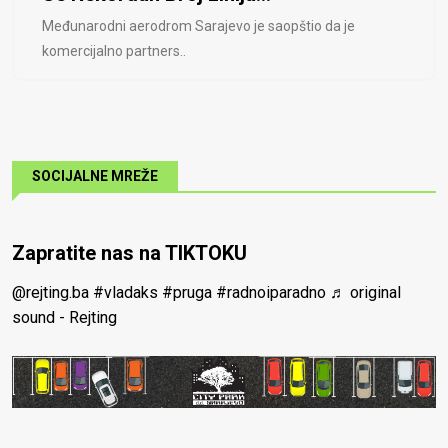
Međunarodni aerodrom Sarajevo je saopštio da je
komercijalno partners..
SOCIJALNE MREŽE
Zapratite nas na TIKTOKU
@rejting.ba
#vladaks
#pruga
#radnoiparadno
♬ original
sound - Rejting