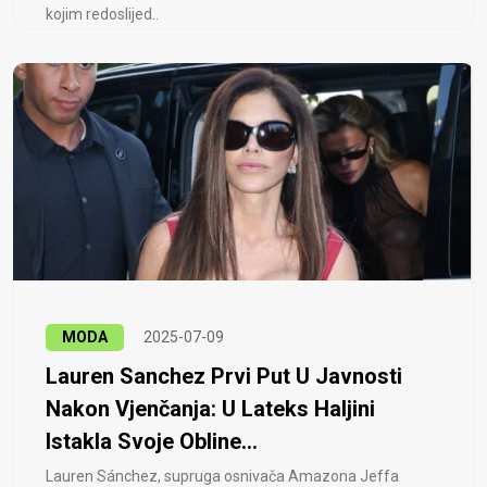
kojim redoslijed..
MODA
2025-07-09
Lauren Sanchez Prvi Put U Javnosti
Nakon Vjenčanja: U Lateks Haljini
Istakla Svoje Obline...
Lauren Sánchez, supruga osnivača Amazona Jeffa