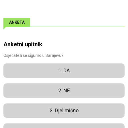
ANKETA
Anketni upitnik
Osjećate li se sigurno u Sarajevu?
1. DA
2. NE
3. Djelimično