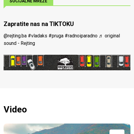
SOCIJALNE MREŽE
Zapratite nas na TIKTOKU
@rejting.ba
#vladaks
#pruga
#radnoiparadno
♬ original
sound - Rejting
Video