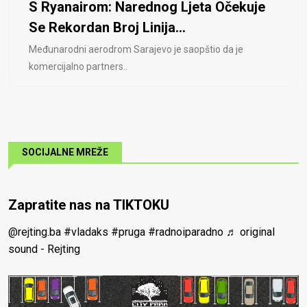
S Ryanairom: Narednog Ljeta Očekuje
Se Rekordan Broj Linija...
Međunarodni aerodrom Sarajevo je saopštio da je
komercijalno partners..
SOCIJALNE MREŽE
Zapratite nas na TIKTOKU
@rejting.ba
#vladaks
#pruga
#radnoiparadno
♬ original
sound - Rejting