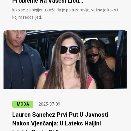
Probleme Na Vašem Licu...
Iako se za higijenu kaže da je pola zdravlja, važno je kako i
kojim redoslijed..
MODA
2025-07-09
Lauren Sanchez Prvi Put U Javnosti
Nakon Vjenčanja: U Lateks Haljini