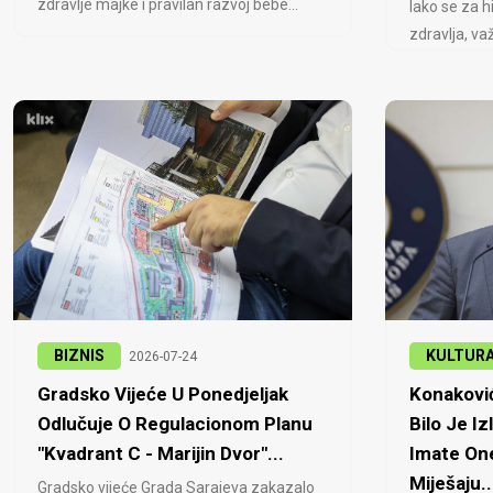
zdravlje majke i pravilan razvoj bebe...
Iako se za h
zdravlja, važ
BIZNIS
KULTUR
2026-07-24
Gradsko Vijeće U Ponedjeljak
Konaković
Odlučuje O Regulacionom Planu
Bilo Je Iz
"Kvadrant C - Marijin Dvor"...
Imate One
Miješaju..
Gradsko vijeće Grada Sarajeva zakazalo