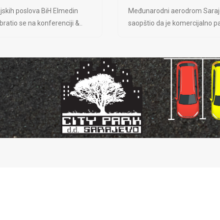
jskih poslova BiH Elmedin
Međunarodni aerodrom Saraj
ratio se na konferenciji &..
saopštio da je komercijalno pa