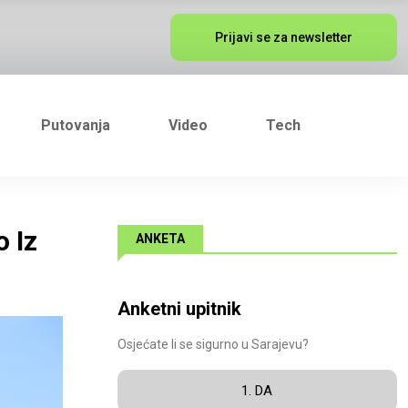
Prijavi se za newsletter
Putovanja
Video
Tech
 Iz
ANKETA
Anketni upitnik
Osjećate li se sigurno u Sarajevu?
1. DA