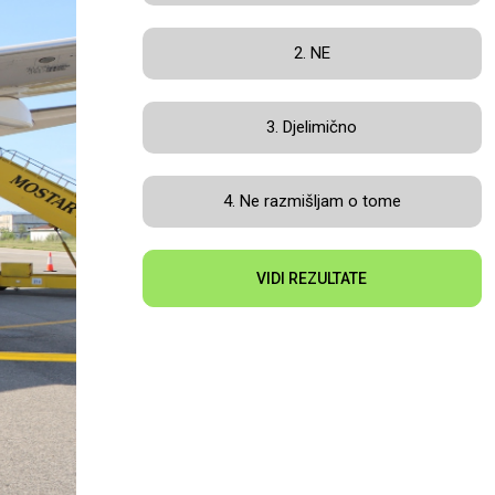
2. NE
3. Djelimično
4. Ne razmišljam o tome
VIDI REZULTATE