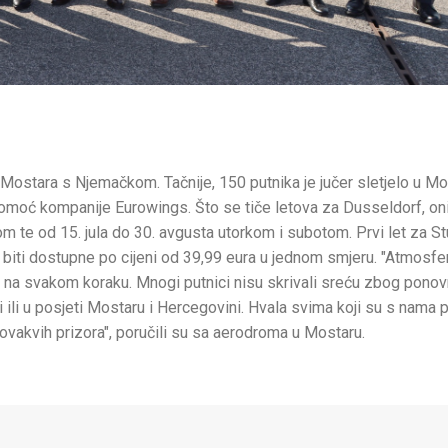
Mostara s Njemačkom. Tačnije, 150 putnika je jučer sletjelo u M
moć kompanije Eurowings. Što se tiče letova za Dusseldorf, on
m te od 15. jula do 30. avgusta utorkom i subotom. Prvi let za St
e biti dostupne po cijeni od 39,99 eura u jednom smjeru. "Atmosfer
u se na svakom koraku. Mnogi putnici nisu skrivali sreću zbog pono
 ili u posjeti Mostaru i Hercegovini. Hvala svima koji su s nama po
ovakvih prizora", poručili su sa aerodroma u Mostaru.