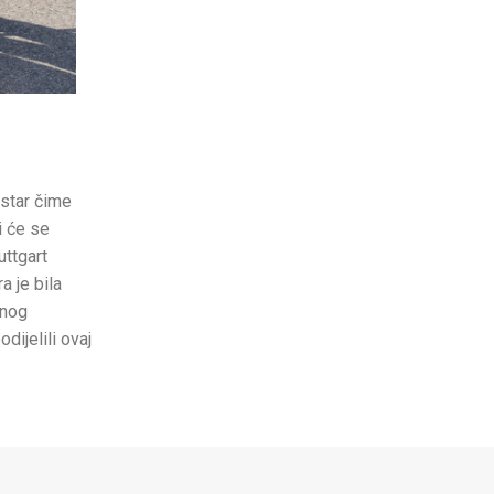
ostar čime
i će se
uttgart
a je bila
vnog
dijelili ovaj