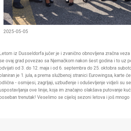
2025-05-05
Letom iz Dusseldorfa jučer je i zvanično obnovljena zračna veza 
se ovaj grad povezao sa Njemačkom nakon šest godina i to uz po
odvijati od 3. do 12. maja i od 6. septembra do 25. oktobra suboto
planiran je 1. jula, a prema službenoj stranici Eurowingsa, karte ć
odlična - osmijesi, zagrljaji, uzbuđenje i oduševljenje vidjeli s
uspostavljanja ove linije, koja im značajno olakšava putovanje kući
poseban trenutak! Veselimo se cijeloj sezoni letova i još mnogo 