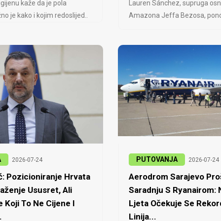
igijenu kaže da je pola
Lauren Sánchez, supruga osn
no je kako i kojim redoslijed..
Amazona Jeffa Bezosa, ponovo
A
PUTOVANJA
2026-07-24
2026-07-24
: Pozicioniranje Hrvata
Aerodrom Sarajevo Proš
laženje Ususret, Ali
Saradnju S Ryanairom:
 Koji To Ne Cijene I
Ljeta Očekuje Se Rekor
.
Linija...