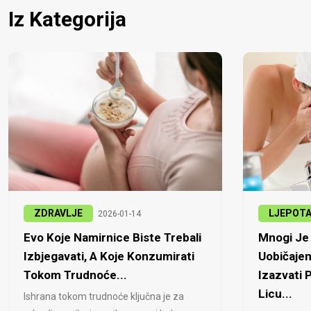
Iz Kategorija
ZDRAVLJE
LJEPOT
2026-01-14
Evo Koje Namirnice Biste Trebali
Mnogi Je 
Izbjegavati, A Koje Konzumirati
Uobičajen
Tokom Trudnoće...
Izazvati
Licu...
Ishrana tokom trudnoće ključna je za