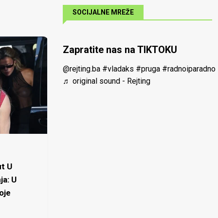
SOCIJALNE MREŽE
Zapratite nas na TIKTOKU
@rejting.ba
#vladaks
#pruga
#radnoiparadno
♬ original sound - Rejting
t U
ja: U
oje