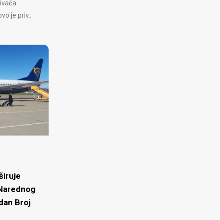
ivača
 je priv..
iruje
 Narednog
dan Broj