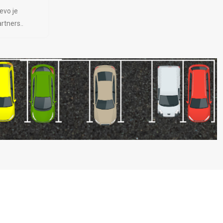
evo je
rtners..