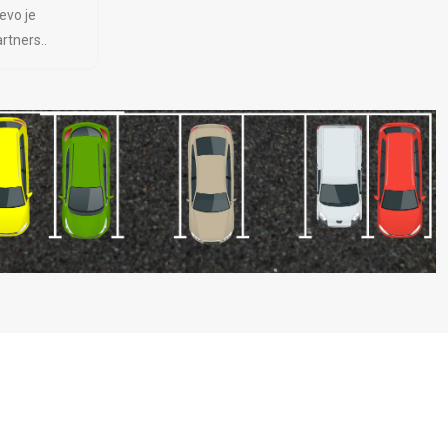
evo je
rtners..