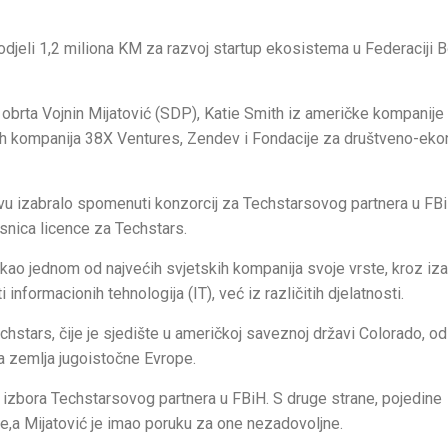
odjeli 1,2 miliona KM za razvoj startup ekosistema u Federaciji 
i obrta Vojnin Mijatović (SDP), Katie Smith iz američke kompanije
ćih kompanija 38X Ventures, Zendev i Fondacije za društveno-ek
u izabralo spomenuti konzorcij za Techstarsovog partnera u FBi
snica licence za Techstars.
 kao jednom od najvećih svjetskih kompanija svoje vrste, kroz iza
informacionih tehnologija (IT), već iz različitih djelatnosti.
chstars, čije je sjedište u američkoj saveznoj državi Colorado, o
na zemlja jugoistočne Evrope.
 izbora Techstarsovog partnera u FBiH. S druge strane, pojedine
dbe,a Mijatović je imao poruku za one nezadovoljne.