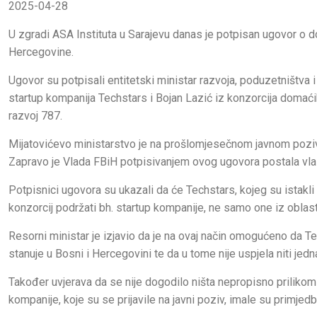
2025-04-28
U zgradi ASA Instituta u Sarajevu danas je potpisan ugovor o d
Hercegovine.
Ugovor su potpisali entitetski ministar razvoja, poduzetništva 
startup kompanija Techstars i Bojan Lazić iz konzorcija doma
razvoj 787.
Mijatovićevo ministarstvo je na prošlomjesečnom javnom poziv
Zapravo je Vlada FBiH potpisivanjem ovog ugovora postala vla
Potpisnici ugovora su ukazali da će Techstars, kojeg su istakli
konzorcij podržati bh. startup kompanije, ne samo one iz oblasti 
Resorni ministar je izjavio da je na ovaj način omogućeno da Te
stanuje u Bosni i Hercegovini te da u tome nije uspjela niti jed
Također uvjerava da se nije dogodilo ništa nepropisno prilikom
kompanije, koje su se prijavile na javni poziv, imale su primje