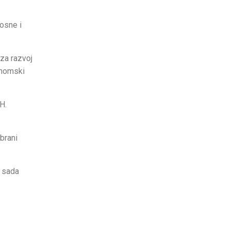
Bosne i
 za razvoj
onomski
H.
brani
d sada