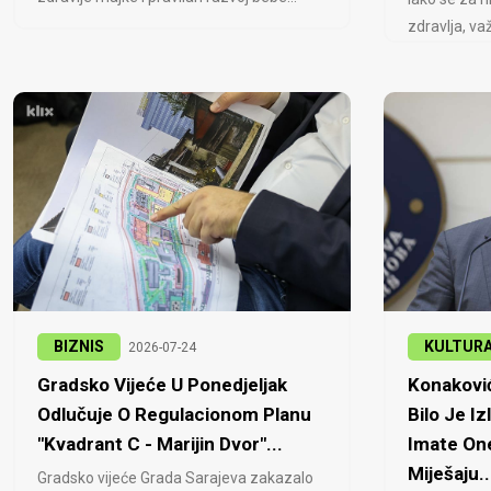
zdravlja, važ
BIZNIS
KULTUR
2026-07-24
Gradsko Vijeće U Ponedjeljak
Konaković
Odlučuje O Regulacionom Planu
Bilo Je Iz
"Kvadrant C - Marijin Dvor"...
Imate One
Miješaju..
Gradsko vijeće Grada Sarajeva zakazalo