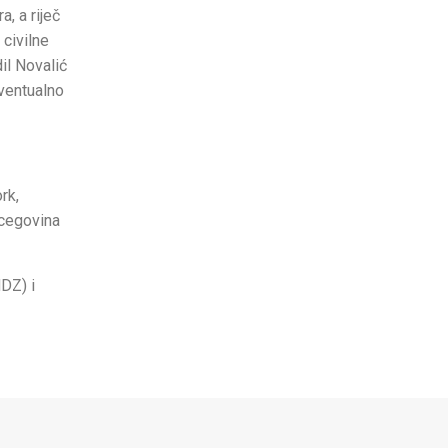
, a riječ
civilne
il Novalić
eventualno
rk,
ercegovina
HDZ) i