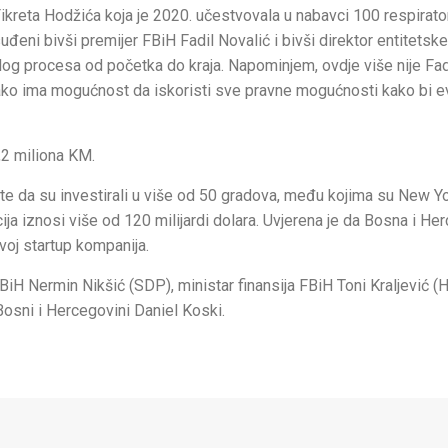
ikreta Hodžića koja je 2020. učestvovala u nabavci 100 respiratora
i bivši premijer FBiH Fadil Novalić i bivši direktor entitetske 
ijelog procesa od početka do kraja. Napominjem, ovdje više nije Fad
Svako ima mogućnost da iskoristi sve pravne mogućnosti kako bi 
1,2 miliona KM.
te da su investirali u više od 50 gradova, među kojima su New Yo
acija iznosi više od 120 milijardi dolara. Uvjerena je da Bosna i H
zvoj startup kompanija.
iH Nermin Nikšić (SDP), ministar finansija FBiH Toni Kraljević (
osni i Hercegovini Daniel Koski.