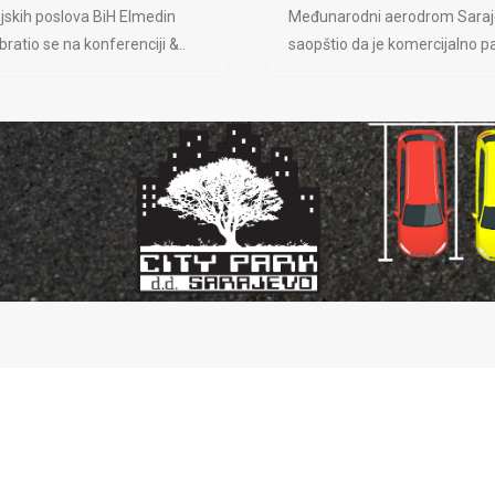
jskih poslova BiH Elmedin
Međunarodni aerodrom Saraj
ratio se na konferenciji &..
saopštio da je komercijalno pa