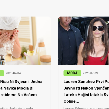
A
MODA
2025-04-04
2025-07-09
Nisu Ni Svjesni: Jedna
Lauren Sanchez Prvi Pu
a Navika Mogla Bi
Javnosti Nakon Vjenčan
 Probleme Na Vašem
Lateks Haljini Istakla Sv
Obline...
igijenu kaže da je pola
Lauren Sánchez, supruga osn