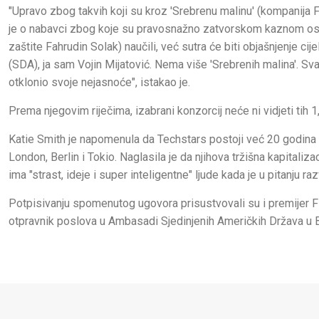
"Upravo zbog takvih koji su kroz 'Srebrenu malinu' (kompanija F
je o nabavci zbog koje su pravosnažno zatvorskom kaznom osuđen
zaštite Fahrudin Solak) naučili, već sutra će biti objašnjenje c
(SDA), ja sam Vojin Mijatović. Nema više 'Srebrenih malina'. 
otklonio svoje nejasnoće", istakao je.
Prema njegovim riječima, izabrani konzorcij neće ni vidjeti tih 
Katie Smith je napomenula da Techstars postoji već 20 godina 
London, Berlin i Tokio. Naglasila je da njihova tržišna kapitaliz
ima "strast, ideje i super inteligentne" ljude kada je u pitanju ra
Potpisivanju spomenutog ugovora prisustvovali su i premijer FB
otpravnik poslova u Ambasadi Sjedinjenih Američkih Država u B