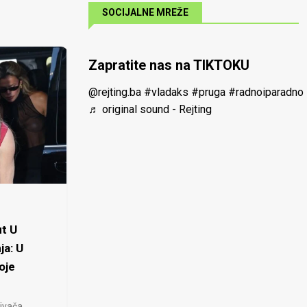
SOCIJALNE MREŽE
Zapratite nas na TIKTOKU
@rejting.ba
#vladaks
#pruga
#radnoiparadno
♬ original sound - Rejting
t U
ja: U
oje
ivača