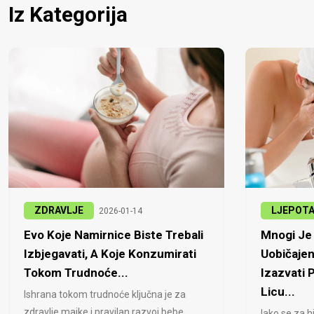
Iz Kategorija
ZDRAVLJE
LJEPOT
2026-01-14
Evo Koje Namirnice Biste Trebali
Mnogi Je 
Izbjegavati, A Koje Konzumirati
Uobičajen
Tokom Trudnoće...
Izazvati
Licu...
Ishrana tokom trudnoće ključna je za
zdravlje majke i pravilan razvoj bebe...
Iako se za h