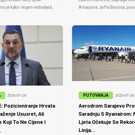
no je kako i kojim redoslijed..
Amazona Jeffa Bezosa, ponovo
A
PUTOVANJA
2026-07-24
2026-07-24
: Pozicioniranje Hrvata
Aerodrom Sarajevo Proš
laženje Ususret, Ali
Saradnju S Ryanairom:
 Koji To Ne Cijene I
Ljeta Očekuje Se Rekor
.
Linija...