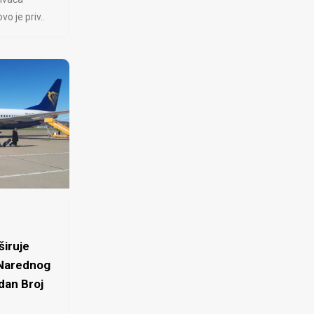
 je priv..
iruje
 Narednog
dan Broj