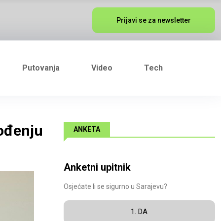
Prijavi se za newsletter
Putovanja
Video
Tech
vođenju
ANKETA
Anketni upitnik
Osjećate li se sigurno u Sarajevu?
1. DA