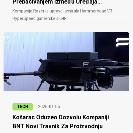
Prebacivanjem Između Uređaja...
Kompanija Razer je upravo lansirala Hammerhead V3
HyperSpeed ​​gamerske slu�..
TECH
2026-01-05
Košarac Oduzeo Dozvolu Kompaniji
BNT Novi Travnik Za Proizvodnju