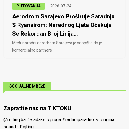
PUTOVANJA
2026-07-24
Aerodrom Sarajevo Proširuje Saradnju
S Ryanairom: Narednog Ljeta Očekuje
Se Rekordan Broj Linija...
Međunarodni aerodrom Sarajevo je saopštio da je
komercijalno partners..
SOCIJALNE MREŽE
Zapratite nas na TIKTOKU
@rejting.ba
#vladaks
#pruga
#radnoiparadno
♬ original
sound - Rejting