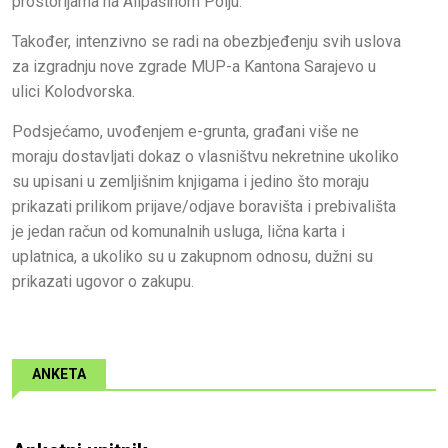
prostorijama na Alipašinom Polju.
Također, intenzivno se radi na obezbjeđenju svih uslova
za izgradnju nove zgrade MUP-a Kantona Sarajevo u
ulici Kolodvorska.
Podsjećamo, uvođenjem e-grunta, građani više ne
moraju dostavljati dokaz o vlasništvu nekretnine ukoliko
su upisani u zemljišnim knjigama i jedino što moraju
prikazati prilikom prijave/odjave boravišta i prebivališta
je jedan račun od komunalnih usluga, lična karta i
uplatnica, a ukoliko su u zakupnom odnosu, dužni su
prikazati ugovor o zakupu.
ANKETA