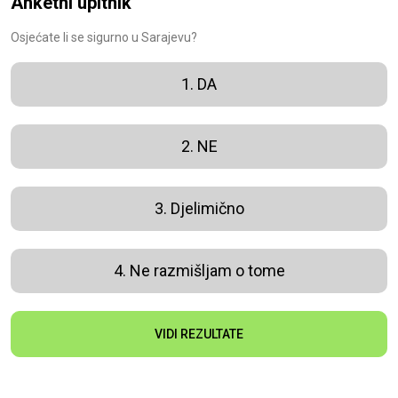
Anketni upitnik
Osjećate li se sigurno u Sarajevu?
1. DA
2. NE
3. Djelimično
4. Ne razmišljam o tome
VIDI REZULTATE