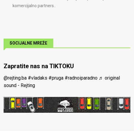
komercijalno partners..
SOCIJALNE MREŽE
Zapratite nas na TIKTOKU
@rejting.ba
#vladaks
#pruga
#radnoiparadno
♬ original
sound - Rejting