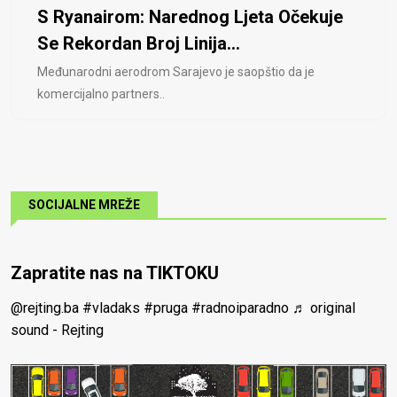
S Ryanairom: Narednog Ljeta Očekuje
Se Rekordan Broj Linija...
Međunarodni aerodrom Sarajevo je saopštio da je
komercijalno partners..
SOCIJALNE MREŽE
Zapratite nas na TIKTOKU
@rejting.ba
#vladaks
#pruga
#radnoiparadno
♬ original
sound - Rejting