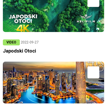
VIDEO
2022-09-27
Japodski Otoci