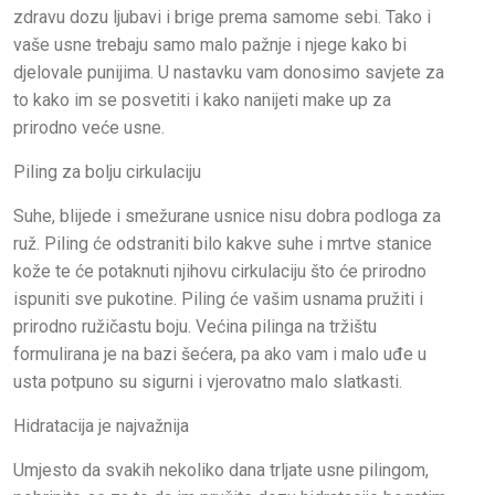
zdravu dozu ljubavi i brige prema samome sebi. Tako i
vaše usne trebaju samo malo pažnje i njege kako bi
djelovale punijima. U nastavku vam donosimo savjete za
to kako im se posvetiti i kako nanijeti make up za
prirodno veće usne.
Piling za bolju cirkulaciju
Suhe, blijede i smežurane usnice nisu dobra podloga za
ruž. Piling će odstraniti bilo kakve suhe i mrtve stanice
kože te će potaknuti njihovu cirkulaciju što će prirodno
ispuniti sve pukotine. Piling će vašim usnama pružiti i
prirodno ružičastu boju. Većina pilinga na tržištu
formulirana je na bazi šećera, pa ako vam i malo uđe u
usta potpuno su sigurni i vjerovatno malo slatkasti.
Hidratacija je najvažnija
Umjesto da svakih nekoliko dana trljate usne pilingom,