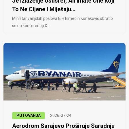
Je Izlaženje Ususret, Ali Imate One Koji
To Ne Cijene I Miješaju...
Ministar vanjskih poslova BiH Elmedin Konaković obratio
se na konferenciji &..
PUTOVANJA
2026-07-24
Aerodrom Sarajevo Proširuje Saradnju