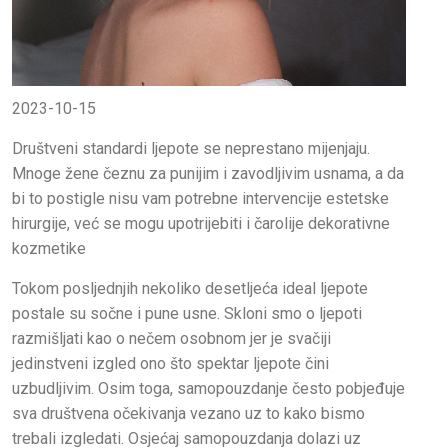
2023-10-15
Društveni standardi ljepote se neprestano mijenjaju.
Mnoge žene čeznu za punijim i zavodljivim usnama, a da
bi to postigle nisu vam potrebne intervencije estetske
hirurgije, već se mogu upotrijebiti i čarolije dekorativne
kozmetike
Tokom posljednjih nekoliko desetljeća ideal ljepote
postale su sočne i pune usne. Skloni smo o ljepoti
razmišljati kao o nečem osobnom jer je svačiji
jedinstveni izgled ono što spektar ljepote čini
uzbudljivim. Osim toga, samopouzdanje često pobjeđuje
sva društvena očekivanja vezano uz to kako bismo
trebali izgledati. Osjećaj samopouzdanja dolazi uz