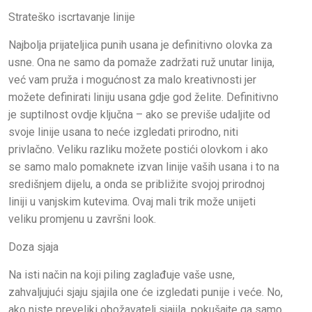
Strateško iscrtavanje linije
Najbolja prijateljica punih usana je definitivno olovka za
usne. Ona ne samo da pomaže zadržati ruž unutar linija,
već vam pruža i mogućnost za malo kreativnosti jer
možete definirati liniju usana gdje god želite. Definitivno
je suptilnost ovdje ključna – ako se previše udaljite od
svoje linije usana to neće izgledati prirodno, niti
privlačno. Veliku razliku možete postići olovkom i ako
se samo malo pomaknete izvan linije vaših usana i to na
središnjem dijelu, a onda se približite svojoj prirodnoj
liniji u vanjskim kutevima. Ovaj mali trik može unijeti
veliku promjenu u završni look.
Doza sjaja
Na isti način na koji piling zaglađuje vaše usne,
zahvaljujući sjaju sjajila one će izgledati punije i veće. No,
ako niste preveliki obožavatelj sjajila, pokušajte ga samo