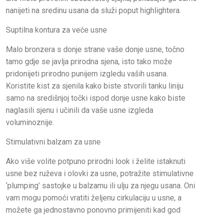
nanijeti na sredinu usana da služi poput highlightera.
Suptilna kontura za veće usne
Malo bronzera s donje strane vaše donje usne, točno
tamo gdje se javlja prirodna sjena, isto tako može
pridonijeti prirodno punijem izgledu vaših usana.
Koristite kist za sjenila kako biste stvorili tanku liniju
samo na središnjoj točki ispod donje usne kako biste
naglasili sjenu i učinili da vaše usne izgleda
voluminoznije.
Stimulativni balzam za usne
Ako više volite potpuno prirodni look i želite istaknuti
usne bez ruževa i olovki za usne, potražite stimulativne
‘plumping’ sastojke u balzamu ili ulju za njegu usana. Oni
vam mogu pomoći vratiti željenu cirkulaciju u usne, a
možete ga jednostavno ponovno primijeniti kad god