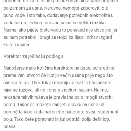
pobrinite se za to da im pružite dozu hidratacije bogatim
balzamom za usne. Naravno, nemojte zaboraviti piti
puno vode. Isto tako, dodavanje potrebnih elektrolita u
vodu barem jednom dnevno učinit će veliku razliku.
Naime, ako pijete čistu vodu to ponekad nije dovoljno jer
su nam potrebni i drugi sastojci za lijep i zdrav izgled
kože i usana.
Korektor za još bolju podlogu
Nanošenje male količine korektora na usae, od sredine
prema van, stvorit će iluziju većih usana prije nego što
nanesete ruž. Ovaj trik je najbolji uz mat ili baršunaste
nijanse ruževa, ali ne i one s visokim sjajem. Naime,
tekstura takvih ruževa je prevlažna pa bi mogli stvoriti
nered. Također, možete nanijeti olovku na usne uz
pomoć tankog kista nakon što nanesete svoju statement
boju. Tako ćete poravnati linijui postići bolju definiciju
usana.