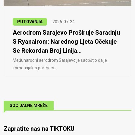
PUTOVANJA
2026-07-24
Aerodrom Sarajevo Proširuje Saradnju
S Ryanairom: Narednog Ljeta Očekuje
Se Rekordan Broj Linija...
Međunarodni aerodrom Sarajevo je saopštio da je
komercijalno partners..
SOCIJALNE MREŽE
Zapratite nas na TIKTOKU