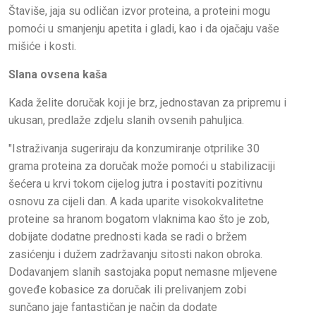
Štaviše, jaja su odličan izvor proteina, a proteini mogu
pomoći u smanjenju apetita i gladi, kao i da ojačaju vaše
mišiće i kosti.
Slana ovsena kaša
Kada želite doručak koji je brz, jednostavan za pripremu i
ukusan, predlaže zdjelu slanih ovsenih pahuljica.
"Istraživanja sugeriraju da konzumiranje otprilike 30
grama proteina za doručak može pomoći u stabilizaciji
šećera u krvi tokom cijelog jutra i postaviti pozitivnu
osnovu za cijeli dan. A kada uparite visokokvalitetne
proteine ​​sa hranom bogatom vlaknima kao što je zob,
dobijate dodatne prednosti kada se radi o bržem
zasićenju i dužem zadržavanju sitosti nakon obroka.
Dodavanjem slanih sastojaka poput nemasne mljevene
goveđe kobasice za doručak ili prelivanjem zobi
sunčano jaje fantastičan je način da dodate