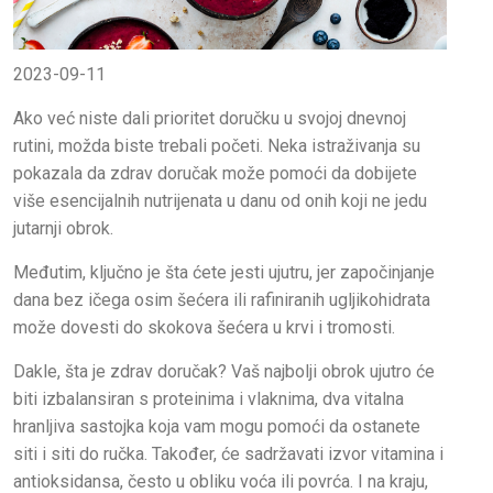
2023-09-11
Ako već niste dali prioritet doručku u svojoj dnevnoj
rutini, možda biste trebali početi. Neka istraživanja su
pokazala da zdrav doručak može pomoći da dobijete
više esencijalnih nutrijenata u danu od onih koji ne jedu
jutarnji obrok.
Međutim, ključno je šta ćete jesti ujutru, jer započinjanje
dana bez ičega osim šećera ili rafiniranih ugljikohidrata
može dovesti do skokova šećera u krvi i tromosti.
Dakle, šta je zdrav doručak? Vaš najbolji obrok ujutro će
biti izbalansiran s proteinima i vlaknima, dva vitalna
hranljiva sastojka koja vam mogu pomoći da ostanete
siti i siti do ručka. Također, će sadržavati izvor vitamina i
antioksidansa, često u obliku voća ili povrća. I na kraju,