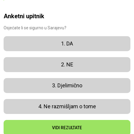
Anketni upitnik
Osjećate li se sigurno u Sarajevu?
1. DA
2. NE
3. Djelimično
4. Ne razmišljam o tome
VIDI REZULTATE