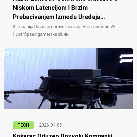
Niskom Latencijom I Brzim
Prebacivanjem Između Uređaja...
Kompanija Razer je upravo lansirala Hammerhead V3
HyperSpeed ​​gamerske slu�..
TECH
2026-01-05
Košarac Oduzeo Dozvolu Kompaniji