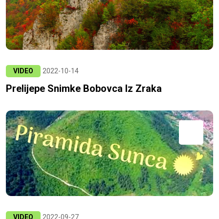
VIDEO
2022-10-14
Prelijepe Snimke Bobovca Iz Zraka
VIDEO
2022-09-27