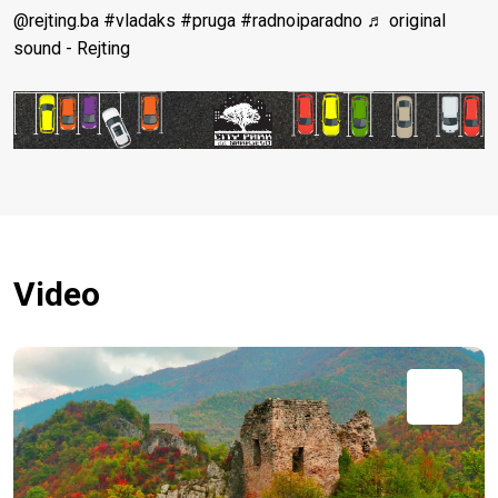
@rejting.ba
#vladaks
#pruga
#radnoiparadno
♬ original
sound - Rejting
Video