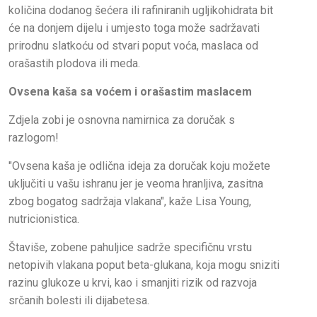
količina dodanog šećera ili rafiniranih ugljikohidrata bit
će na donjem dijelu i umjesto toga može sadržavati
prirodnu slatkoću od stvari poput voća, maslaca od
orašastih plodova ili meda.
Ovsena kaša sa voćem i orašastim maslacem
Zdjela zobi je osnovna namirnica za doručak s
razlogom!
"Ovsena kaša je odlična ideja za doručak koju možete
uključiti u vašu ishranu jer je veoma hranljiva, zasitna
zbog bogatog sadržaja vlakana", kaže Lisa Young,
nutricionistica.
Štaviše, zobene pahuljice sadrže specifičnu vrstu
netopivih vlakana poput beta-glukana, koja mogu sniziti
razinu glukoze u krvi, kao i smanjiti rizik od razvoja
srčanih bolesti ili dijabetesa.