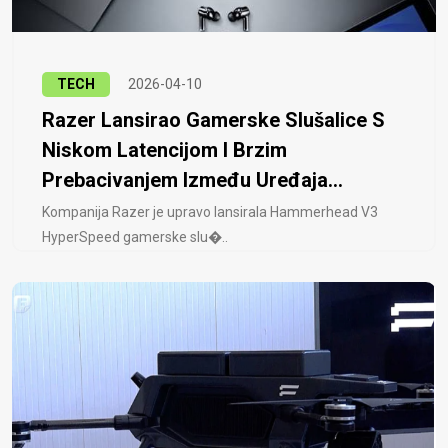
TECH
2026-04-10
Razer Lansirao Gamerske Slušalice S
Niskom Latencijom I Brzim
Prebacivanjem Između Uređaja...
Kompanija Razer je upravo lansirala Hammerhead V3
HyperSpeed ​​gamerske slu�..