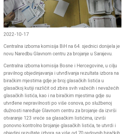
2022-10-17
Centralna izborna komisija BiH na 64. sjednici donijela je
novu Naredbu Glavnom centru za brojanje u Sarajevu.
Centralna izborna komisija Bosne i Hercegovine, u cilju
pravilnog objedinjavanja i utvrđivanja rezultata izbora na
biračkim mjestima gdje je broj glasačkih listića u
glasačkoj kutiji različit od zbira svih važećih i nevažećih
glasačkih listića, kao i na biračkim mjestima gdje su
utvrđene nepravilnosti po više osnova, po službenoj
dužnosti naređuje Glavnom centru za brojanje da izvrši
otvaranje 123 vreće sa glasačkim listićima, izvrši
ponovno kontrolno brojanje glasačkih listića, te utvrdi i
objedini rezultate izbora sa više od 70 redovnih biračkih