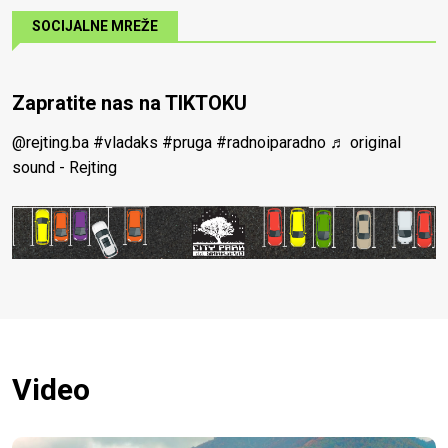
SOCIJALNE MREŽE
Zapratite nas na TIKTOKU
@rejting.ba
#vladaks
#pruga
#radnoiparadno
♬ original
sound - Rejting
Video