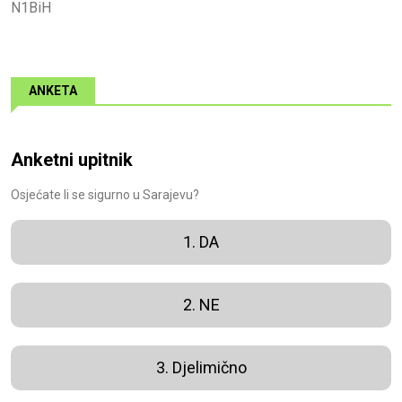
N1BiH
ANKETA
Anketni upitnik
Osjećate li se sigurno u Sarajevu?
1. DA
2. NE
3. Djelimično