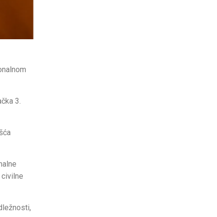
tonalnom
ačka 3.
ošća
nalne
civilne
dležnosti,