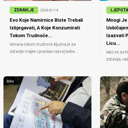
ZDRAVLJE
LJEPOT
2026-01-14
Evo Koje Namirnice Biste Trebali
Mnogi Je 
Izbjegavati, A Koje Konzumirati
Uobičajen
Tokom Trudnoće...
Izazvati
Licu...
Ishrana tokom trudnoće ključna je za
zdravlje majke i pravilan razvoj bebe...
Iako se za h
zdravlja, važ