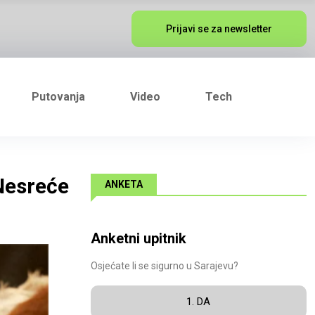
Prijavi se za newsletter
Putovanja
Video
Tech
Nesreće
ANKETA
Anketni upitnik
Osjećate li se sigurno u Sarajevu?
1. DA