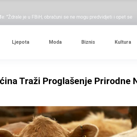
ažove, što me ne uhapsiš?"; "Prošetajmo Beogradom, Novim
đe: "Ždrale je u FBiH, obračuni se ne mogu predvidjeti i opet se
e novi Željezničarov Karamarko
nuo je general Izet Nanić, pogibijom je probio blokadu koja je
Ljepota
Moda
Biznis
Kultura
ažove, što me ne uhapsiš?"; "Prošetajmo Beogradom, Novim
đe: "Ždrale je u FBiH, obračuni se ne mogu predvidjeti i opet se
ćina Traži Proglašenje Prirodne 
e novi Željezničarov Karamarko