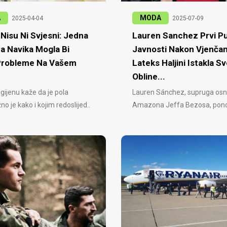
A
MODA
2025-04-04
2025-07-09
Nisu Ni Svjesni: Jedna
Lauren Sanchez Prvi Pu
a Navika Mogla Bi
Javnosti Nakon Vjenčan
 Probleme Na Vašem
Lateks Haljini Istakla Sv
Obline...
igijenu kaže da je pola
Lauren Sánchez, supruga osn
no je kako i kojim redoslijed..
Amazona Jeffa Bezosa, ponovo