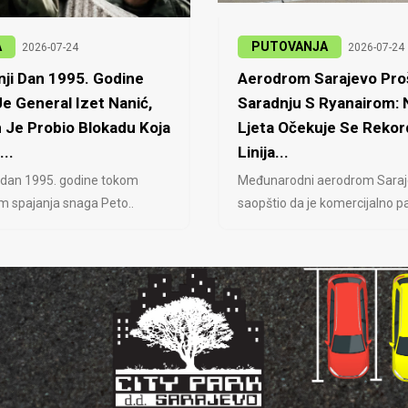
A
PUTOVANJA
2026-07-24
2026-07-24
ji Dan 1995. Godine
Aerodrom Sarajevo Proš
e General Izet Nanić,
Saradnju S Ryanairom:
 Je Probio Blokadu Koja
Ljeta Očekuje Se Rekor
...
Linija...
 dan 1995. godine tokom
Međunarodni aerodrom Saraj
jem spajanja snaga Peto..
saopštio da je komercijalno pa