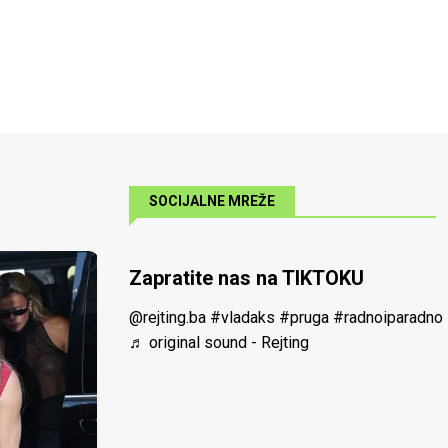
SOCIJALNE MREŽE
Zapratite nas na TIKTOKU
@rejting.ba
#vladaks
#pruga
#radnoiparadno
♬ original sound - Rejting