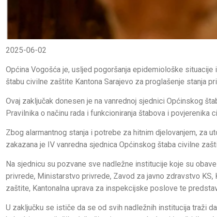
2025-06-02
Općina Vogošća je, usljed pogoršanja epidemiološke situacije i
štabu civilne zaštite Kantona Sarajevo za proglašenje stanja 
Ovaj zaključak donesen je na vanrednoj sjednici Općinskog štab
Pravilnika o načinu rada i funkcioniranja štabova i povjerenika ci
Zbog alarmantnog stanja i potrebe za hitnim djelovanjem, za uto
zakazana je IV vanredna sjednica Općinskog štaba civilne zašti
Na sjednicu su pozvane sve nadležne institucije koje su obave
privrede, Ministarstvo privrede, Zavod za javno zdravstvo KS,
zaštite, Kantonalna uprava za inspekcijske poslove te predstav
U zaključku se ističe da se od svih nadležnih institucija traži da