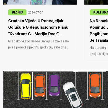
BIZNIS
KULTUR
2026-07-24
Gradsko Vijeće U Ponedjeljak
Na Današn
Odlučuje O Regulacionom Planu
Poginuo J
"Kvadrant C - Marijin Dvor"...
Pogibijom
Je Trajala
Gradsko vijeće Grada Sarajeva zakazalo
je za ponedjeljak 13. sjednicu, a na dne..
Na današnji
akcije s cil