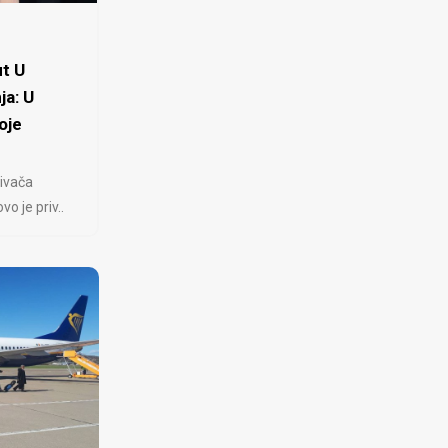
t U
ja: U
oje
ivača
 je priv..