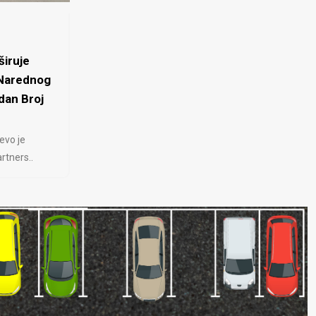
iruje
 Narednog
dan Broj
evo je
rtners..