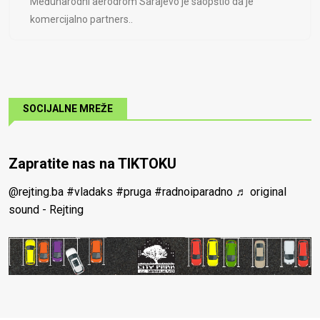
Međunarodni aerodrom Sarajevo je saopštio da je
komercijalno partners..
SOCIJALNE MREŽE
Zapratite nas na TIKTOKU
@rejting.ba
#vladaks
#pruga
#radnoiparadno
♬ original
sound - Rejting