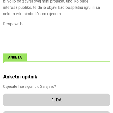
bi volio da završi ovaj mini projekat, ukoliko bude
interesa publike, te da je objavi kao besplatnu igru ili sa
nekom vrlo simboličnom cijenom.
Respawn.ba
ANKETA
Anketni upitnik
Osjećate li se sigurno u Sarajevu?
1. DA