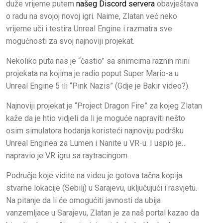
duže vrijeme putem
našeg Discord servera
obavještava
o radu na svojoj novoj igri. Naime, Zlatan već neko
vrijeme uči i testira Unreal Engine i razmatra sve
mogućnosti za svoj najnoviji projekat.
Nekoliko puta nas je “častio” sa snimcima raznih mini
projekata na kojima je radio poput Super Mario-a u
Unreal Engine 5 ili “Pink Nazis” (Gdje je Bakir video?).
Najnoviji projekat je “Project Dragon Fire” za kojeg Zlatan
kaže da je htio vidjeli da li je moguće napraviti nešto
osim simulatora hodanja koristeći najnoviju podršku
Unreal Enginea za Lumen i Nanite u VR-u. I uspio je…
napravio je VR igru sa raytracingom.
Područje koje vidite na videu je gotova tačna kopija
stvarne lokacije (Sebilj) u Sarajevu, uključujući i rasvjetu.
Na pitanje da li će omogućiti javnosti da ubija
vanzemljace u Sarajevu, Zlatan je za naš portal kazao da