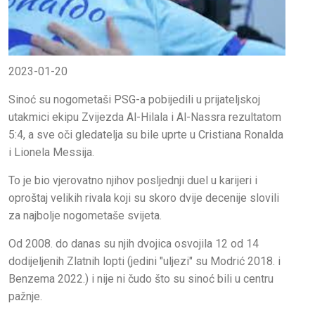
2023-01-20
Sinoć su nogometaši PSG-a pobijedili u prijateljskoj
utakmici ekipu Zvijezda Al-Hilala i Al-Nassra rezultatom
5:4, a sve oči gledatelja su bile uprte u Cristiana Ronalda
i Lionela Messija.
To je bio vjerovatno njihov posljednji duel u karijeri i
oproštaj velikih rivala koji su skoro dvije decenije slovili
za najbolje nogometaše svijeta.
Od 2008. do danas su njih dvojica osvojila 12 od 14
dodijeljenih Zlatnih lopti (jedini "uljezi" su Modrić 2018. i
Benzema 2022.) i nije ni čudo što su sinoć bili u centru
pažnje.