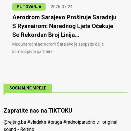
PUTOVANJA
2026-07-24
Aerodrom Sarajevo Proširuje Saradnju
S Ryanairom: Narednog Ljeta Očekuje
Se Rekordan Broj Linija...
Međunarodni aerodrom Sarajevo je saopštio da je
komercijalno partners..
SOCIJALNE MREŽE
Zapratite nas na TIKTOKU
@rejting.ba
#vladaks
#pruga
#radnoiparadno
♬ original
sound - Rejting