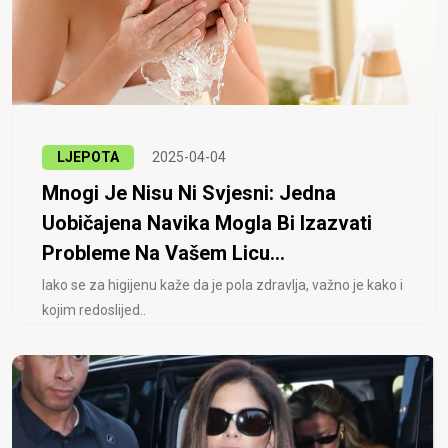
LJEPOTA
2025-04-04
Mnogi Je Nisu Ni Svjesni: Jedna
Uobičajena Navika Mogla Bi Izazvati
Probleme Na Vašem Licu...
Iako se za higijenu kaže da je pola zdravlja, važno je kako i
kojim redoslijed..