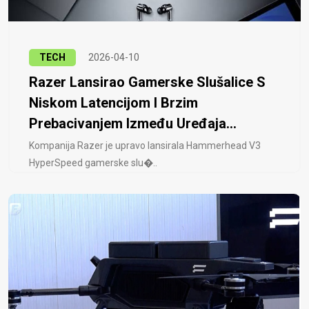
TECH
2026-04-10
Razer Lansirao Gamerske Slušalice S
Niskom Latencijom I Brzim
Prebacivanjem Između Uređaja...
Kompanija Razer je upravo lansirala Hammerhead V3
HyperSpeed ​​gamerske slu�..