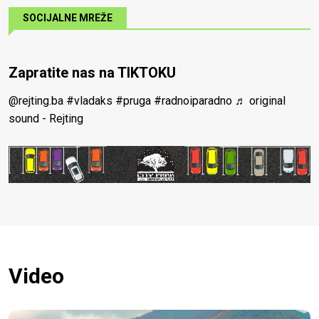
SOCIJALNE MREŽE
Zapratite nas na TIKTOKU
@rejting.ba
#vladaks
#pruga
#radnoiparadno
♬ original
sound - Rejting
Video