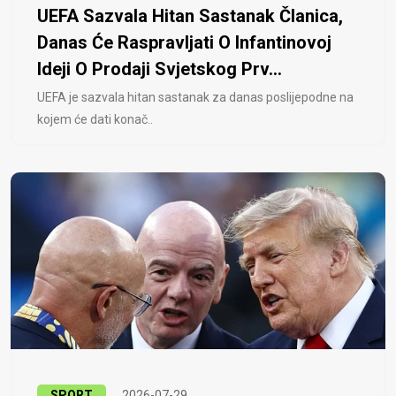
UEFA Sazvala Hitan Sastanak Članica,
Danas Će Raspravljati O Infantinovoj
Ideji O Prodaji Svjetskog Prv...
UEFA je sazvala hitan sastanak za danas poslijepodne na
kojem će dati konač..
SPORT
2026-07-29