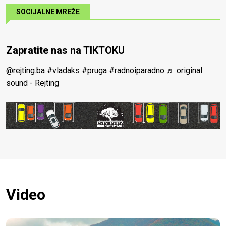
SOCIJALNE MREŽE
Zapratite nas na TIKTOKU
@rejting.ba
#vladaks
#pruga
#radnoiparadno
♬ original
sound - Rejting
Video