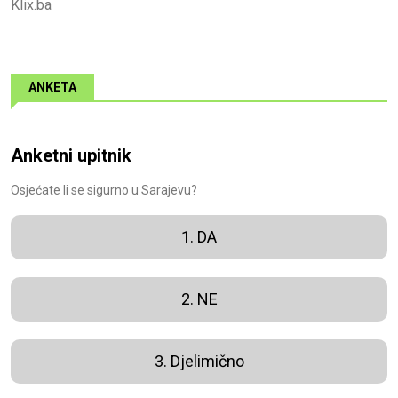
Klix.ba
ANKETA
Anketni upitnik
Osjećate li se sigurno u Sarajevu?
1. DA
2. NE
3. Djelimično