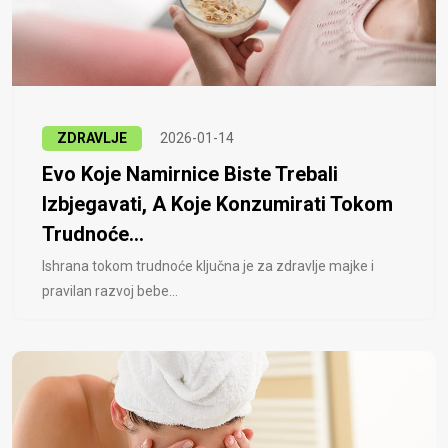
ZDRAVLJE
2026-01-14
Evo Koje Namirnice Biste Trebali
Izbjegavati, A Koje Konzumirati Tokom
Trudnoće...
Ishrana tokom trudnoće ključna je za zdravlje majke i
pravilan razvoj bebe...