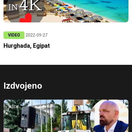
VIDEO
2022-09-27
Hurghada, Egipat
Izdvojeno