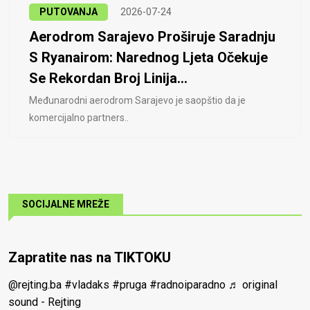
PUTOVANJA
2026-07-24
Aerodrom Sarajevo Proširuje Saradnju
S Ryanairom: Narednog Ljeta Očekuje
Se Rekordan Broj Linija...
Međunarodni aerodrom Sarajevo je saopštio da je
komercijalno partners..
SOCIJALNE MREŽE
Zapratite nas na TIKTOKU
@rejting.ba
#vladaks
#pruga
#radnoiparadno
♬ original
sound - Rejting