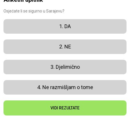
Osjećate li se sigurno u Sarajevu?
1. DA
2. NE
3. Djelimično
4. Ne razmišljam o tome
VIDI REZULTATE