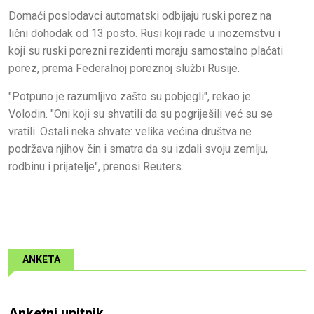
Domaći poslodavci automatski odbijaju ruski porez na
lični dohodak od 13 posto. Rusi koji rade u inozemstvu i
koji su ruski porezni rezidenti moraju samostalno plaćati
porez, prema Federalnoj poreznoj službi Rusije.
"Potpuno je razumljivo zašto su pobjegli", rekao je
Volodin. "Oni koji su shvatili da su pogriješili već su se
vratili. Ostali neka shvate: velika većina društva ne
podržava njihov čin i smatra da su izdali svoju zemlju,
rodbinu i prijatelje", prenosi Reuters.
ANKETA
Anketni upitnik