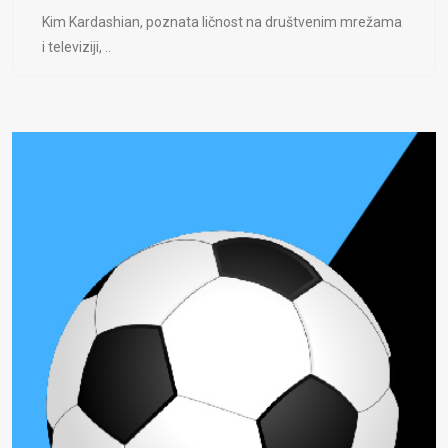
Kim Kardashian, poznata ličnost na društvenim mrežama
i televiziji, ..