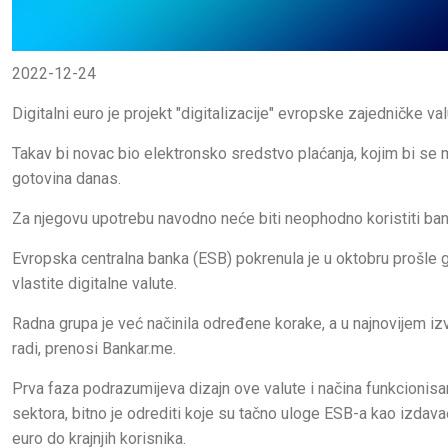
2022-12-24
Digitalni euro je projekt "digitalizacije" evropske zajedničke val
Takav bi novac bio elektronsko sredstvo plaćanja, kojim bi se m
gotovina danas.
Za njegovu upotrebu navodno neće biti neophodno koristiti ban
Evropska centralna banka (ESB) pokrenula je u oktobru prošle go
vlastite digitalne valute.
Radna grupa je već načinila određene korake, a u najnovijem izve
radi, prenosi Bankar.me.
Prva faza podrazumijeva dizajn ove valute i načina funkcionisan
sektora, bitno je odrediti koje su tačno uloge ESB-a kao izdavača 
euro do krajnjih korisnika.