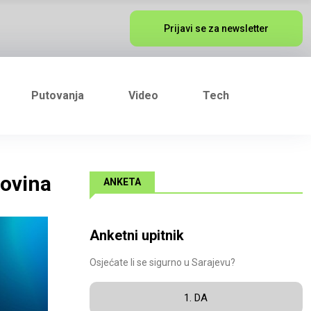
Prijavi se za newsletter
Putovanja
Video
Tech
tovina
ANKETA
Anketni upitnik
Osjećate li se sigurno u Sarajevu?
1. DA