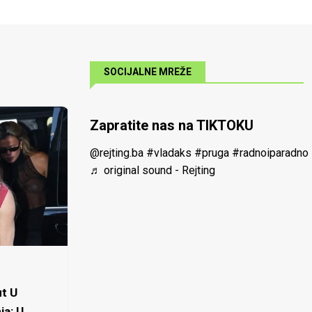
SOCIJALNE MREŽE
Zapratite nas na TIKTOKU
@rejting.ba
#vladaks
#pruga
#radnoiparadno
♬ original sound - Rejting
t U
ja: U