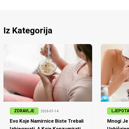
Iz Kategorija
ZDRAVLJE
LJEPOT
2026-01-14
Evo Koje Namirnice Biste Trebali
Mnogi Je 
Izbjegavati, A Koje Konzumirati
Uobičajen