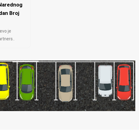
 Narednog
dan Broj
evo je
rtners..