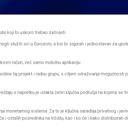
ute koji bi uskoro trebao zaživjeti.
ogli služiti svi u Eurozoni, a bio bi siguran i jednostavan za upo
kovni račun, već samo mobilnu aplikaciju.
dine taj projekt i radnu grupu, s ciljem istraživanja mogućnosti p
štaju o napretku je istakla četiri ključna područja na kojima se t
ja monetarnog sistema. Za to je ključna saradnja privatnog i jav
i ostalih posrednika na tržištu, kao i ko će i kako distribuirati di