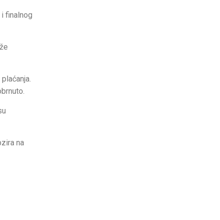
 i finalnog
ože
 plaćanja.
obrnuto.
su
bzira na