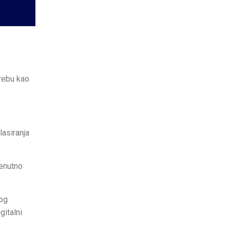
trebu kao
lasiranja
renutno
nog
gitalni