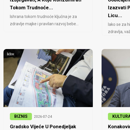
Tokom Trudnoće...
Izazvati
Licu...
Ishrana tokom trudnoće ključna je za
zdravlje majke i pravilan razvoj bebe...
Iako se za h
zdravlja, važ
BIZNIS
KULTUR
2026-07-24
Gradsko Vijeće U Ponedjeljak
Konaković