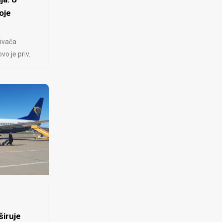
oje
ivača
 je priv..
iruje