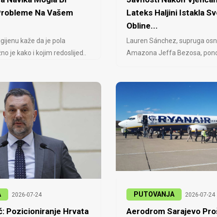
 Probleme Na Vašem
Lateks Haljini Istakla Sv
Obline...
igijenu kaže da je pola
Lauren Sánchez, supruga osn
no je kako i kojim redoslijed..
Amazona Jeffa Bezosa, ponovo
A
PUTOVANJA
2026-07-24
2026-07-24
: Pozicioniranje Hrvata
Aerodrom Sarajevo Proš