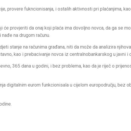
e, provere fukncionisanja, i ostalih aktivnosti pri plaćanjima, kao
i će provjeriti da onaj koji plaća ima dovoljno novca, da ga se m
 i nađe na drugom računu.
djeti stanje na računima građana, niti da može da analizira njihova
stavno, kao i prebacivanje novca iz centralnobankarskog u javni i 
evno, 365 dana u godini, i bez problema, kao da je riječ o prijeno
aćanja digitalnim eurom funkcionisala u cijelom europodručju, bez o
odine.