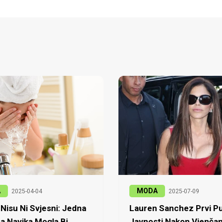
A
MODA
2025-04-04
2025-07-09
Nisu Ni Svjesni: Jedna
Lauren Sanchez Prvi Pu
a Navika Mogla Bi
Javnosti Nakon Vjenčan