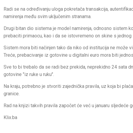
Radi se na određivanju uloga pokretača transakcija, autentifikacij
namirenja među svim uključenim stranama.
Drugi bitan dio sistema je model namirenja, odnosno sistem koj
prebaciti primaocu, kao i da se istovremeno on skine s jednog
Sistem mora biti načinjen tako da niko od institucija ne može vi
Treće, prebacivanje iz gotovine u digitalni euro mora biti jedno
Sve to bi trebalo da se radi bez prekida, neprekidno 24 sata dn
gotovine "iz ruke u ruku".
Na kraju, potrebno je stvoriti zajednička pravila, uz koja bi pl
granice.
Rad na knjizi takvih pravila započet će već u januaru sljedeće g
Klix.ba