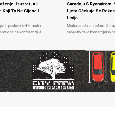
laženje Ususret, Ali
Saradnju S Ryanairom:
 Koji To Ne Cijene I
Ljeta Očekuje Se Rekor
.
Linija...
jskih poslova BiH Elmedin
Međunarodni aerodrom Saraj
ratio se na konferenciji &..
saopštio da je komercijalno pa