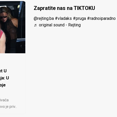
Zapratite nas na TIKTOKU
@rejting.ba
#vladaks
#pruga
#radnoiparadno
♬ original sound - Rejting
t U
ja: U
oje
ivača
 je priv..