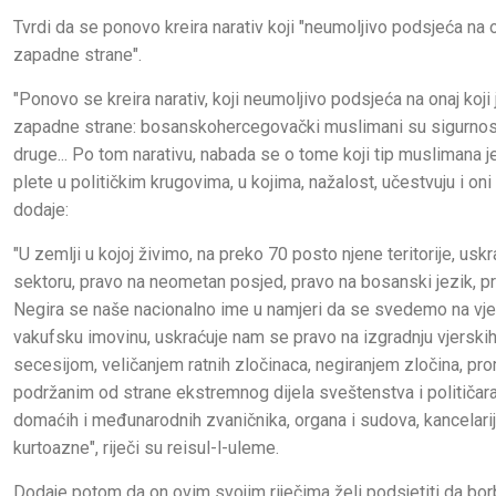
Tvrdi da se ponovo kreira narativ koji "neumoljivo podsjeća na o
zapadne strane".
"Ponovo se kreira narativ, koji neumoljivo podsjeća na onaj koji
zapadne strane: bosanskohercegovački muslimani su sigurnosna
druge... Po tom narativu, nabada se o tome koji tip muslimana 
plete u političkim krugovima, u kojima, nažalost, učestvuju i oni
dodaje:
"U zemlji u kojoj živimo, na preko 70 posto njene teritorije, u
sektoru, pravo na neometan posjed, pravo na bosanski jezik, p
Negira se naše nacionalno ime u namjeri da se svedemo na vjers
vakufsku imovinu, uskraćuje nam se pravo na izgradnju vjerskih
secesijom, veličanjem ratnih zločinaca, negiranjem zločina, pr
podržanim od strane ekstremnog dijela sveštenstva i političara
domaćih i međunarodnih zvaničnika, organa i sudova, kancelarij
kurtoazne", riječi su reisul-l-uleme.
Dodaje potom da on ovim svojim riječima želi podsjetiti da bo