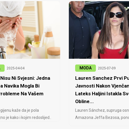
A
MODA
2025-04-04
2025-07-09
Nisu Ni Svjesni: Jedna
Lauren Sanchez Prvi Pu
a Navika Mogla Bi
Javnosti Nakon Vjenčan
 Probleme Na Vašem
Lateks Haljini Istakla Sv
Obline...
igijenu kaže da je pola
Lauren Sánchez, supruga osn
no je kako i kojim redoslijed..
Amazona Jeffa Bezosa, ponovo