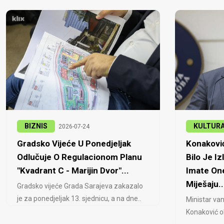
BIZNIS
KULTUR
2026-07-24
Gradsko Vijeće U Ponedjeljak
Konaković
Odlučuje O Regulacionom Planu
Bilo Je Iz
"Kvadrant C - Marijin Dvor"...
Imate One
Miješaju..
Gradsko vijeće Grada Sarajeva zakazalo
je za ponedjeljak 13. sjednicu, a na dne..
Ministar van
Konaković ob