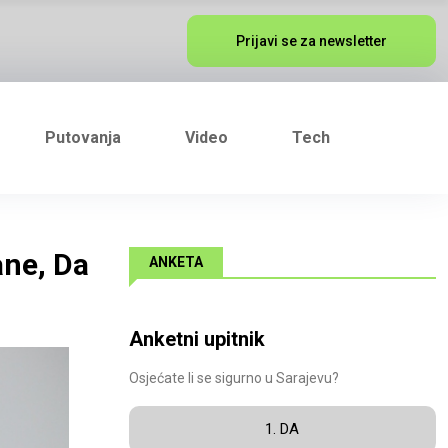
Prijavi se za newsletter
Putovanja
Video
Tech
ane, Da
ANKETA
Anketni upitnik
Osjećate li se sigurno u Sarajevu?
1. DA