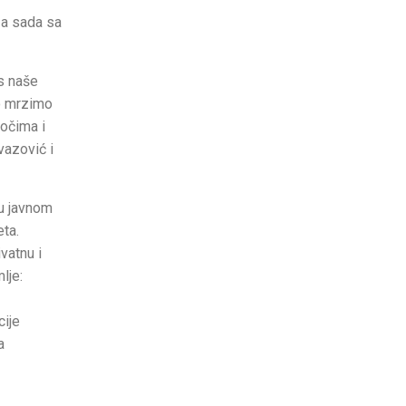
 a sada sa
 s naše
ko mrzimo
 očima i
vazović i
 u javnom
ta.
vatnu i
lje:
cije
a
.