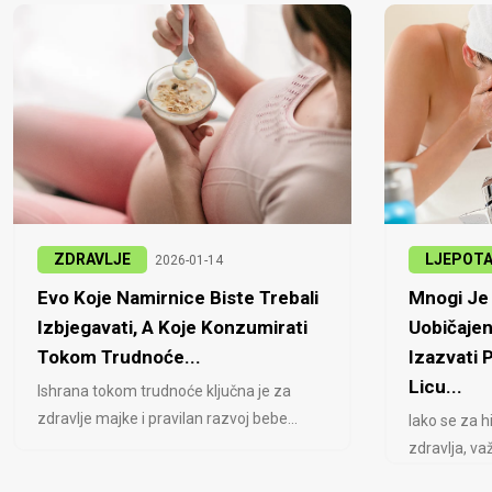
ZDRAVLJE
LJEPOT
2026-01-14
Evo Koje Namirnice Biste Trebali
Mnogi Je 
Izbjegavati, A Koje Konzumirati
Uobičajen
Tokom Trudnoće...
Izazvati
Licu...
Ishrana tokom trudnoće ključna je za
zdravlje majke i pravilan razvoj bebe...
Iako se za h
zdravlja, važ