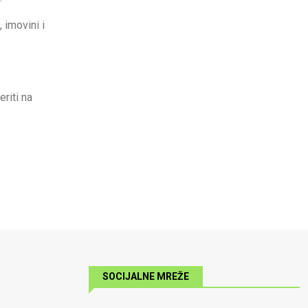
 imovini i
riti na
SOCIJALNE MREŽE