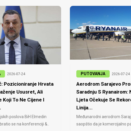
A
PUTOVANJA
2026-07-24
2026-07-24
: Pozicioniranje Hrvata
Aerodrom Sarajevo Proš
laženje Ususret, Ali
Saradnju S Ryanairom:
 Koji To Ne Cijene I
Ljeta Očekuje Se Rekor
.
Linija...
jskih poslova BiH Elmedin
Međunarodni aerodrom Saraj
ratio se na konferenciji &..
saopštio da je komercijalno pa