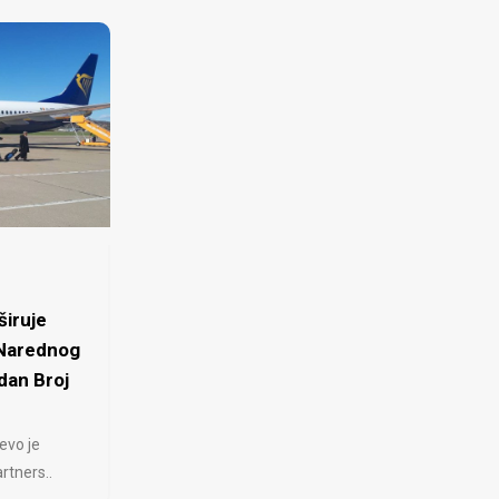
iruje
 Narednog
dan Broj
evo je
rtners..