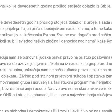
naj koji je devedesetih godina prošlog stoljeća dolazio iz Srbije,
 je devedesetih godina prošlog stoljeća dolazio iz Srbije, a sada
 prijetnja. Tu je i priča o bošnjačkom nacionalizmu, o tome ka
je prihvatljiv za kršćansku Evropu. Sve se ovo događa pred našim
 koji su bili svjedoci teških zločina i genocida nad nama", kaže Ka
skraćuju nam se osnovna ljudska prava: pravo na pristup poslovima
ravo na obrazovanje u javnim školama iz nacionalne grupe predme
ku skupinu, uskraćuju nam se naša kulturna prava, atakuje na pri
 objekata... Živimo pod stalnom prijetnjom sukoba i opstanka zem
omoviranjem grupa i udruženja s fašističkim programima, nerijetko
, bez distanciranja i osude. Na sve ovo nema skoro nikakve reak
e OHR-a i stranih ambasada, ili su one u najvećem broju slučajev
rba za slobodnu i demokratsku BiH zavisi isključivo od nas samih