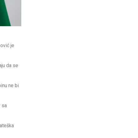
ović je
aju da se
inu ne bi
r sa
rateška