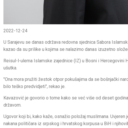
2022-12-24
U Sarajevu se danas održava redovna sjednica Sabora Islamske
kazao da su prilike u kojima se nalazimo danas izuzetno slože
Reisul-l-ulema Islamske zajednice (IZ) u Bosni i Hercegovini H
ušutka.
"Ona mora pružiti žestok otpor pokušajima da se bošnjački narod
bilo teško predvidjeti", rekao je.
Kavazović je govorio o tome kako se već više od deset godina 
državom.
Ugovor koji bi, kako kaže, osnažio položaj muslimana. Uvjeren j
nakana političara iz srpskog i hrvatskog korpusa u BiH i njiho