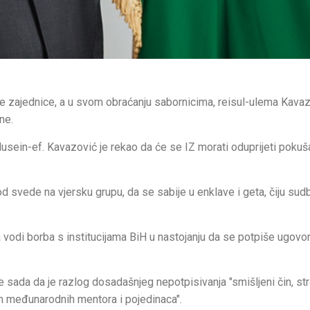
 zajednice, a u svom obraćanju sabornicima, reisul-ulema Kavaz
ne.
usein-ef. Kavazović je rekao da će se IZ morati oduprijeti pokuš
 svede na vjersku grupu, da se sabije u enklave i geta, čiju sudb
vodi borba s institucijama BiH u nastojanju da se potpiše ugovo
e sada da je razlog dosadašnjeg nepotpisivanja "smišljeni čin, st
vih međunarodnih mentora i pojedinaca".