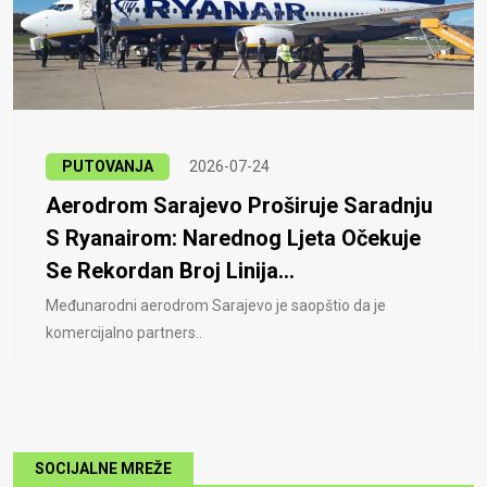
PUTOVANJA
2026-07-24
Aerodrom Sarajevo Proširuje Saradnju
S Ryanairom: Narednog Ljeta Očekuje
Se Rekordan Broj Linija...
Međunarodni aerodrom Sarajevo je saopštio da je
komercijalno partners..
SOCIJALNE MREŽE