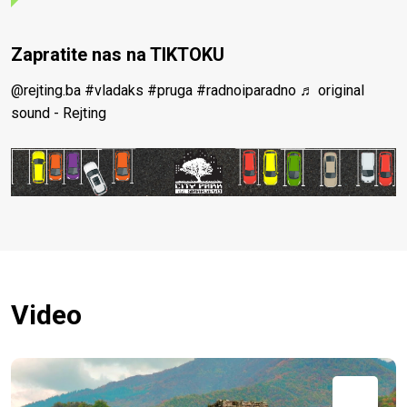
Zapratite nas na TIKTOKU
@rejting.ba
#vladaks
#pruga
#radnoiparadno
♬ original
sound - Rejting
Video