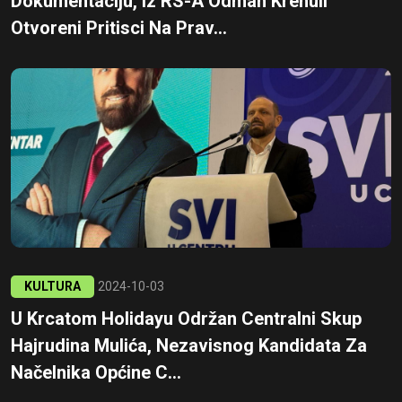
Dokumentaciju, Iz RS-A Odmah Krenuli
Otvoreni Pritisci Na Prav...
KULTURA
2024-10-03
U Krcatom Holidayu Održan Centralni Skup
Hajrudina Mulića, Nezavisnog Kandidata Za
Načelnika Općine C...