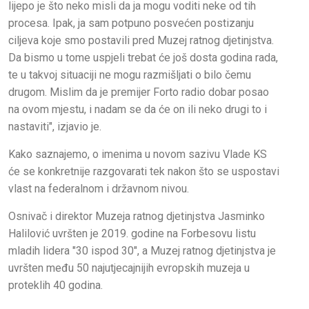
lijepo je što neko misli da ja mogu voditi neke od tih
procesa. Ipak, ja sam potpuno posvećen postizanju
ciljeva koje smo postavili pred Muzej ratnog djetinjstva.
Da bismo u tome uspjeli trebat će još dosta godina rada,
te u takvoj situaciji ne mogu razmišljati o bilo čemu
drugom. Mislim da je premijer Forto radio dobar posao
na ovom mjestu, i nadam se da će on ili neko drugi to i
nastaviti", izjavio je.
Kako saznajemo, o imenima u novom sazivu Vlade KS
će se konkretnije razgovarati tek nakon što se uspostavi
vlast na federalnom i državnom nivou.
Osnivač i direktor Muzeja ratnog djetinjstva Jasminko
Halilović uvršten je 2019. godine na Forbesovu listu
mladih lidera "30 ispod 30", a Muzej ratnog djetinjstva je
uvršten među 50 najutjecajnijih evropskih muzeja u
proteklih 40 godina.