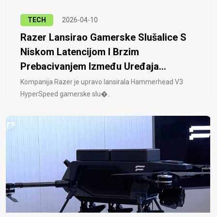
TECH
2026-04-10
Razer Lansirao Gamerske Slušalice S
Niskom Latencijom I Brzim
Prebacivanjem Između Uređaja...
Kompanija Razer je upravo lansirala Hammerhead V3
HyperSpeed ​​gamerske slu�..