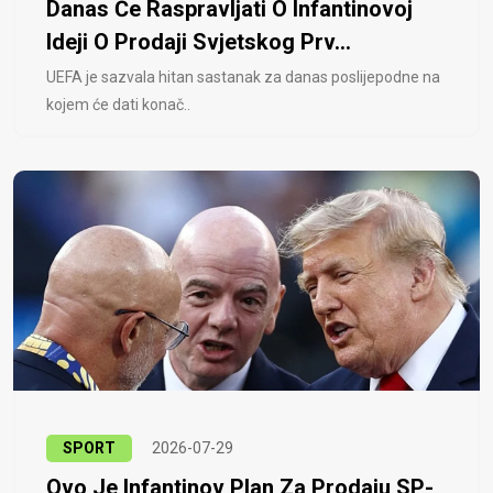
Danas Će Raspravljati O Infantinovoj
Ideji O Prodaji Svjetskog Prv...
UEFA je sazvala hitan sastanak za danas poslijepodne na
kojem će dati konač..
SPORT
2026-07-29
Ovo Je Infantinov Plan Za Prodaju SP-