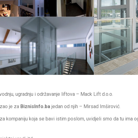
dnju, ugradnju i održavanje liftova – Mack Lift d.o.o.
azao je za
BiznisInfo.ba
jedan od njih – Mirsad Imširović.
a za kompaniju koja se bavi istim poslom, uvidjeli smo da tu ima