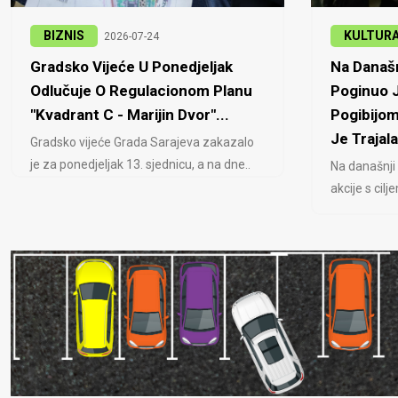
BIZNIS
KULTUR
2026-07-24
Gradsko Vijeće U Ponedjeljak
Na Današn
Odlučuje O Regulacionom Planu
Poginuo J
"Kvadrant C - Marijin Dvor"...
Pogibijom
Je Trajala
Gradsko vijeće Grada Sarajeva zakazalo
je za ponedjeljak 13. sjednicu, a na dne..
Na današnji
akcije s cil