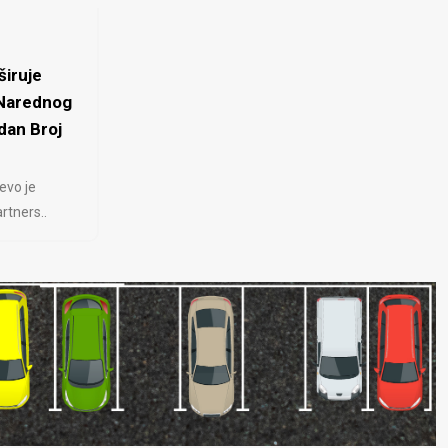
iruje
 Narednog
dan Broj
evo je
rtners..