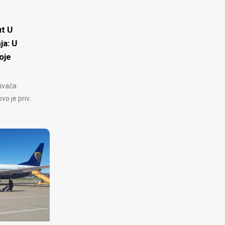
t U
ja: U
oje
ivača
 je priv..