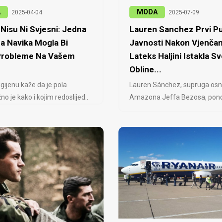
A
MODA
2025-04-04
2025-07-09
Nisu Ni Svjesni: Jedna
Lauren Sanchez Prvi Pu
a Navika Mogla Bi
Javnosti Nakon Vjenčan
 Probleme Na Vašem
Lateks Haljini Istakla Sv
Obline...
igijenu kaže da je pola
Lauren Sánchez, supruga osn
no je kako i kojim redoslijed..
Amazona Jeffa Bezosa, ponovo