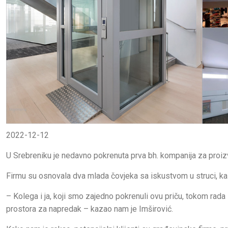
2022-12-12
U Srebreniku je nedavno pokrenuta prva bh. kompanija za proizvo
Firmu su osnovala dva mlada čovjeka sa iskustvom u struci, k
– Kolega i ja, koji smo zajedno pokrenuli ovu priču, tokom rad
prostora za napredak – kazao nam je Imširović.