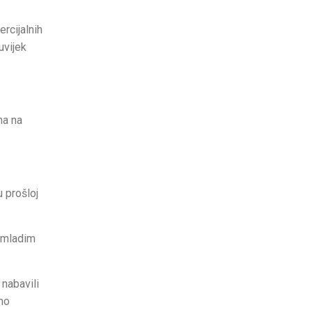
rcijalnih
uvijek
ma na
u prošloj
m mladim
nabavili
mo