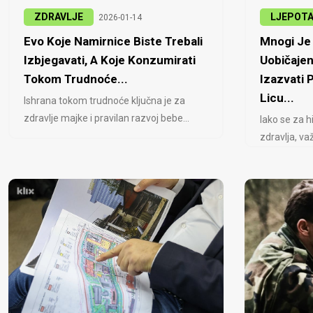
ZDRAVLJE
LJEPOT
2026-01-14
Evo Koje Namirnice Biste Trebali
Mnogi Je 
Izbjegavati, A Koje Konzumirati
Uobičajen
Tokom Trudnoće...
Izazvati
Licu...
Ishrana tokom trudnoće ključna je za
zdravlje majke i pravilan razvoj bebe...
Iako se za h
zdravlja, važ