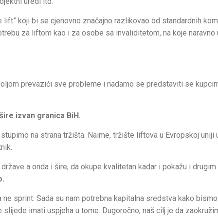
jektni uredi itd.
 lift” koji bi se cjenovno značajno razlikovao od standardnih kome
otrebu za liftom kao i za osobe sa invaliditetom, na koje naravno 
m voljom prevazići sve probleme i nadamo se predstaviti se kupci
šire izvan granica BiH.
upimo na strana tržišta. Naime, tržište liftova u Evropskoj uniji 
nik.
e države a onda i šire, da okupe kvalitetan kadar i pokažu i drugi
o.
a ne sprint. Sada su nam potrebna kapitalna sredstva kako bismo 
slijede imati uspjeha u tome. Dugoročno, naš cilj je da zaokruži