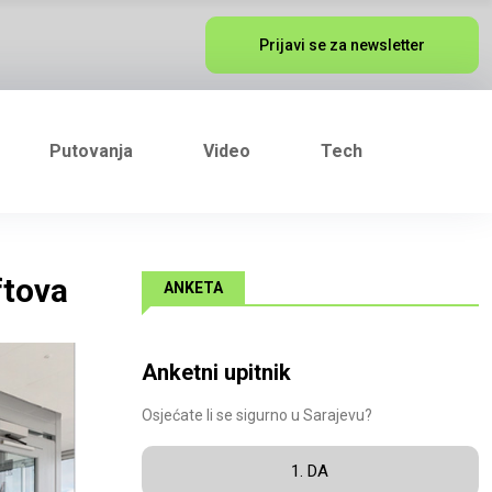
Prijavi se za newsletter
Putovanja
Video
Tech
ftova
ANKETA
Anketni upitnik
Osjećate li se sigurno u Sarajevu?
1. DA