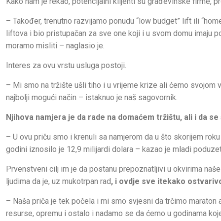
Kako nam je rekao, potencijalni klijenti su građevinske firme, pro
– Također, trenutno razvijamo ponudu “low budget” lift ili “home
liftova i bio pristupačan za sve one koji i u svom domu imaju p
moramo misliti – naglasio je.
Interes za ovu vrstu usluga postoji.
– Mi smo na tržište ušli tiho i u vrijeme krize ali ćemo svojo
najbolji mogući način – istaknuo je naš sagovornik.
Njihova namjera je da rade na domaćem tržištu, ali i da se 
– U ovu priču smo i krenuli sa namjerom da u što skorijem roku st
godini iznosilo je 12,9 milijardi dolara – kazao je mladi poduzet
Prvenstveni cilj im je da postanu prepoznatljivi u okvirima naš
ljudima da je, uz mukotrpan rad
, i ovdje sve itekako ostvariv
– Naša priča je tek počela i mi smo svjesni da trčimo maraton 
resurse, opremu i ostalo i nadamo se da ćemo u godinama koje 