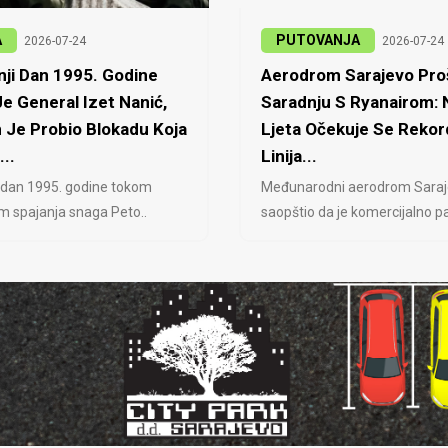
A
PUTOVANJA
2026-07-24
2026-07-24
ji Dan 1995. Godine
Aerodrom Sarajevo Proš
e General Izet Nanić,
Saradnju S Ryanairom:
 Je Probio Blokadu Koja
Ljeta Očekuje Se Rekor
...
Linija...
 dan 1995. godine tokom
Međunarodni aerodrom Saraj
jem spajanja snaga Peto..
saopštio da je komercijalno pa