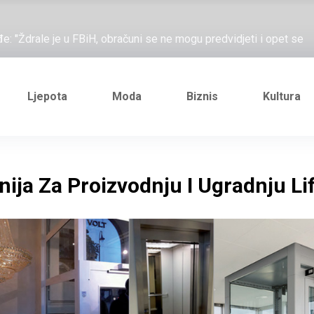
ažove, što me ne uhapsiš?"; "Prošetajmo Beogradom, Novim
đe: "Ždrale je u FBiH, obračuni se ne mogu predvidjeti i opet se
e novi Željezničarov Karamarko
nuo je general Izet Nanić, pogibijom je probio blokadu koja je
Ljepota
Moda
Biznis
Kultura
ažove, što me ne uhapsiš?"; "Prošetajmo Beogradom, Novim
đe: "Ždrale je u FBiH, obračuni se ne mogu predvidjeti i opet se
ja Za Proizvodnju I Ugradnju Li
e novi Željezničarov Karamarko