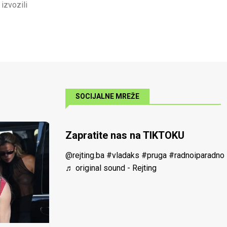
izvozili
SOCIJALNE MREŽE
Zapratite nas na TIKTOKU
@rejting.ba
#vladaks
#pruga
#radnoiparadno
♬ original sound - Rejting