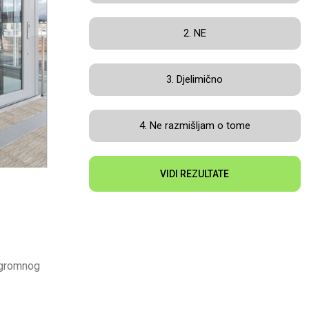
2. NE
3. Djelimično
4. Ne razmišljam o tome
VIDI REZULTATE
 ogromnog