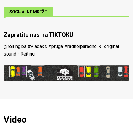
SOCIJALNE MREŽE
Zapratite nas na TIKTOKU
@rejting.ba
#vladaks
#pruga
#radnoiparadno
♬ original
sound - Rejting
Video