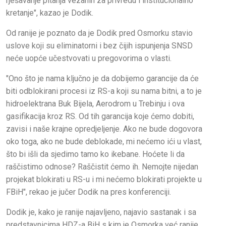
rješavanje pitanja vezanih za privredu i institucionalno
kretanje", kazao je Dodik.
Od ranije je poznato da je Dodik pred Osmorku stavio
uslove koji su eliminatorni i bez čijih ispunjenja SNSD
neće uopće učestvovati u pregovorima o vlasti.
"Ono što je nama ključno je da dobijemo garancije da će
biti odblokirani procesi iz RS-a koji su nama bitni, a to je
hidroelektrana Buk Bijela, Aerodrom u Trebinju i ova
gasifikacija kroz RS. Od tih garancija koje ćemo dobiti,
zavisi i naše krajne opredjeljenje. Ako ne bude dogovora
oko toga, ako ne bude deblokade, mi nećemo ići u vlast,
što bi išli da sjedimo tamo ko ikebane. Hoćete li da
raščistimo odnose? Raščistit ćemo ih. Nemojte nijedan
projekat blokirati u RS-u i mi nećemo blokirati projekte u
FBiH", rekao je jučer Dodik na pres konferenciji.
Dodik je, kako je ranije najavljeno, najavio sastanak i sa
predstavnicima HDZ-a BiH s kim je Osmorka već ranije