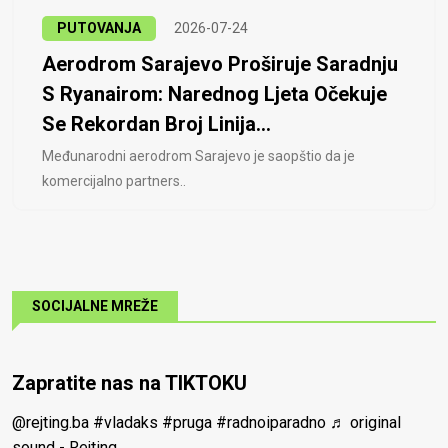
PUTOVANJA
2026-07-24
Aerodrom Sarajevo Proširuje Saradnju
S Ryanairom: Narednog Ljeta Očekuje
Se Rekordan Broj Linija...
Međunarodni aerodrom Sarajevo je saopštio da je
komercijalno partners..
SOCIJALNE MREŽE
Zapratite nas na TIKTOKU
@rejting.ba
#vladaks
#pruga
#radnoiparadno
♬ original
sound - Rejting