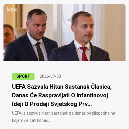
SPORT
2026-07-30
UEFA Sazvala Hitan Sastanak Članica,
Danas Će Raspravljati O Infantinovoj
Ideji O Prodaji Svjetskog Prv...
UEFA je sazvala hitan sastanak za danas poslijepodne na
kojem će dati konač..