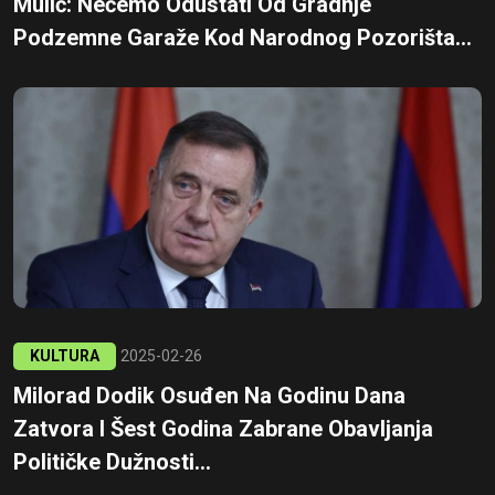
Mulić: Nećemo Odustati Od Gradnje
Podzemne Garaže Kod Narodnog Pozorišta...
KULTURA
2025-02-26
Milorad Dodik Osuđen Na Godinu Dana
Zatvora I Šest Godina Zabrane Obavljanja
Političke Dužnosti...