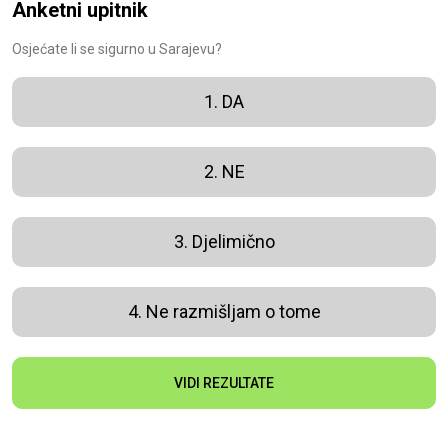
Anketni upitnik
Osjećate li se sigurno u Sarajevu?
1. DA
2. NE
3. Djelimično
4. Ne razmišljam o tome
VIDI REZULTATE