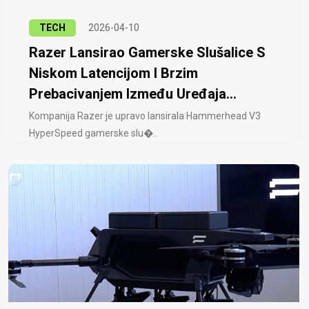
TECH
2026-04-10
Razer Lansirao Gamerske Slušalice S
Niskom Latencijom I Brzim
Prebacivanjem Između Uređaja...
Kompanija Razer je upravo lansirala Hammerhead V3
HyperSpeed ​​gamerske slu�..