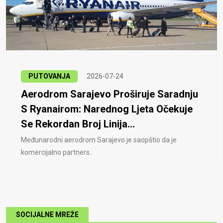
PUTOVANJA
2026-07-24
Aerodrom Sarajevo Proširuje Saradnju
S Ryanairom: Narednog Ljeta Očekuje
Se Rekordan Broj Linija...
Međunarodni aerodrom Sarajevo je saopštio da je
komercijalno partners..
SOCIJALNE MREŽE