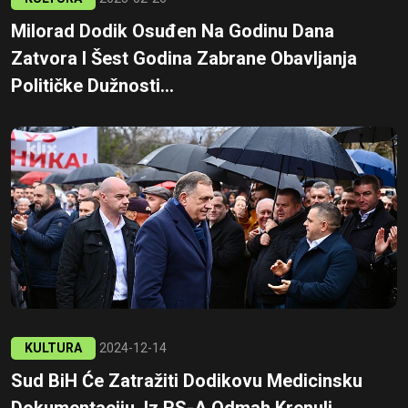
Milorad Dodik Osuđen Na Godinu Dana
Zatvora I Šest Godina Zabrane Obavljanja
Političke Dužnosti...
KULTURA
2024-12-14
Sud BiH Će Zatražiti Dodikovu Medicinsku