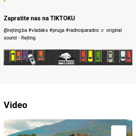
Zapratite nas na TIKTOKU
@rejting.ba
#vladaks
#pruga
#radnoiparadno
♬ original
sound - Rejting
Video