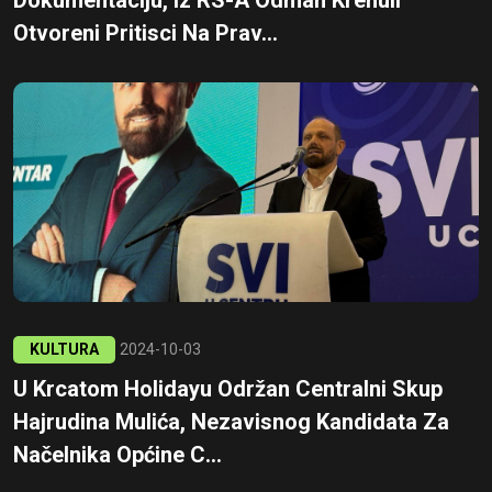
Dokumentaciju, Iz RS-A Odmah Krenuli
Otvoreni Pritisci Na Prav...
KULTURA
2024-10-03
U Krcatom Holidayu Održan Centralni Skup
Hajrudina Mulića, Nezavisnog Kandidata Za
Načelnika Općine C...