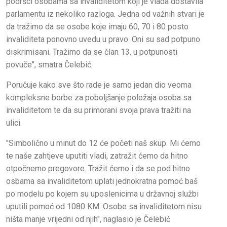
podršci osobama sa invaliditetom koji je vlada dostavila
parlamentu iz nekoliko razloga. Jedna od važnih stvari je
da tražimo da se osobe koje imaju 60, 70 i 80 posto
invaliditeta ponovno uvedu u pravo. Oni su sad potpuno
diskrimisani. Tražimo da se član 13. u potpunosti
povuče", smatra Čelebić.
Poručuje kako sve što rade je samo jedan dio veoma
kompleksne borbe za poboljšanje položaja osoba sa
invaliditetom te da su primorani svoja prava tražiti na
ulici.
"Simbolično u minut do 12 će početi naš skup. Mi ćemo
te naše zahtjeve uputiti vladi, zatražit ćemo da hitno
otpočnemo pregovore. Tražit ćemo i da se pod hitno
osbama sa invaliditetom uplati jednokratna pomoć baš
po modelu po kojem su uposlenicima u državnoj službi
uputili pomoć od 1080 KM. Osobe sa invaliditetom nisu
ništa manje vrijedni od njih", naglasio je Čelebić