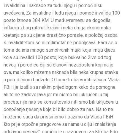
invalidnina i naknade za tuđu njegu i pomoć nisu
uvećavani. Za invalidne i tuđu njegu i pomoć invalida 100
posto iznose 384 KM. U međuvremenu se dogodila
inflacija zbog rata u Ukrajini i neka druga ekonomska
kretanja pa su cijene drastično porasle, a položaj osoba
s invaliditetom se ni milimetar ne poboljšava. Radi se o
tome da ima mnogo samohranih majki koje imaju djecu
koja su invalidi 100 posto, koje bukvalno žive od tog
novca, i porodice čiji su članovi nezaposleni kojima je
ova, ma koliko mizerna naknada bila neka krupna stavka
u porodičnom budžetu. O tome treba voditi računa. Vlada
FBiH je izašla sa nekim prijedlogom kako da pomogne,
ali to ne zadovoljava jer mi nismo bili uključeni u taj
proces, nije nas se konsultovalo niti smo bili uključeni u
donošenje rješenja koje bi bilo dobro za nas. Na to ne
možemo sada da pristanemo i tražimo da Vlada FBiH
što prije otpočne pregovore sa nama u cilju iznalaženja
održivog rješenja", poručio je u razgovoru za Klix.ba Edo