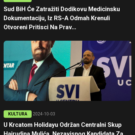
Sud BiH Će Zatražiti Dodikovu Medicinsku
Dokumentaciju, Iz RS-A Odmah Krenuli
Otvoreni Pritisci Na Prav...
KULTURA
2024-10-03
U Krcatom Holidayu Održan Centralni Skup
Hajrudina Mulića, Nezavisnog Kandidata Za