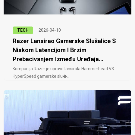
TECH
2026-04-10
Razer Lansirao Gamerske Slušalice S
Niskom Latencijom I Brzim
Prebacivanjem Između Uređaja...
Kompanija Razer je upravo lansirala Hammerhead V3
HyperSpeed ​​gamerske slu�..