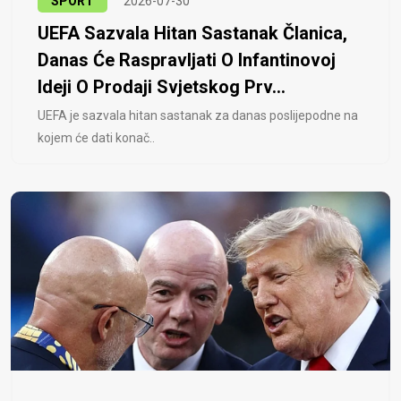
SPORT
2026-07-30
UEFA Sazvala Hitan Sastanak Članica,
Danas Će Raspravljati O Infantinovoj
Ideji O Prodaji Svjetskog Prv...
UEFA je sazvala hitan sastanak za danas poslijepodne na
kojem će dati konač..