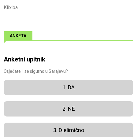
Klix.ba
ANKETA
Anketni upitnik
Osjećate li se sigurno u Sarajevu?
1. DA
2. NE
3. Djelimično