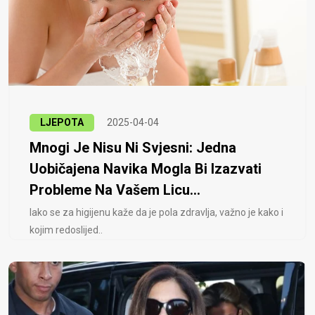
LJEPOTA
2025-04-04
Mnogi Je Nisu Ni Svjesni: Jedna
Uobičajena Navika Mogla Bi Izazvati
Probleme Na Vašem Licu...
Iako se za higijenu kaže da je pola zdravlja, važno je kako i
kojim redoslijed..