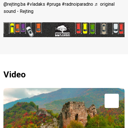
@rejting.ba
#vladaks
#pruga
#radnoiparadno
♬ original
sound - Rejting
Video