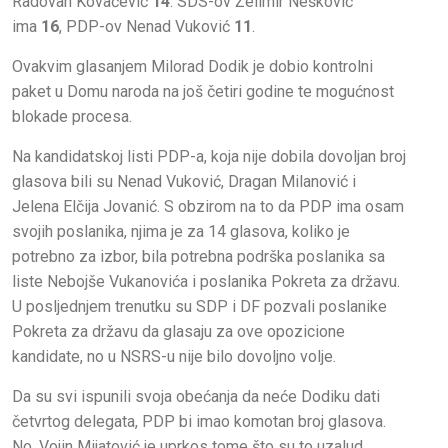
Radovan Kovačević
14
. SDS-ov Želimir Nešković
ima
16
, PDP-ov Nenad Vuković
11
.
Ovakvim glasanjem Milorad Dodik je dobio kontrolni
paket u Domu naroda na još četiri godine te mogućnost
blokade procesa.
Na kandidatskoj listi PDP-a, koja nije dobila dovoljan broj
glasova bili su Nenad Vuković, Dragan Milanović i
Jelena Elčija Jovanić. S obzirom na to da PDP ima osam
svojih poslanika, njima je za 14 glasova, koliko je
potrebno za izbor, bila potrebna podrška poslanika sa
liste Nebojše Vukanovića i poslanika Pokreta za državu.
U posljednjem trenutku su SDP i DF pozvali poslanike
Pokreta za državu da glasaju za ove opozicione
kandidate, no u NSRS-u nije bilo dovoljno volje.
Da su svi ispunili svoja obećanja da neće Dodiku dati
četvrtog delegata, PDP bi imao komotan broj glasova.
No, Vojin Mijatović je uprkos tome što su to uzalud