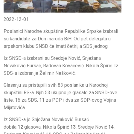
2022-12-01
Poslanici Narodne skupštine Republike Srpske izabrali
su kandidate za Dom naroda BiH. Od pet delegata u
srpskom klubu SNSD će imati četiri, a SDS jednog.
Iz SNSD-a izabrani su Sredoje Nović, Snježana
Novaković Bursać, Radovan Kovačević, Nikola Špirić. Iz
SDS-a izabran je Želimir Nešković.
Glasanju su pristupili svih 83 poslanika u Narodnoj
skupštini RS-a. Njih 53 ukupno je glasalo za SNSD-ove
liste, 16 za SDS, 11 za PDP i dva za SDP-ovog Vojina
Mijatovića.
Iz SNSD-a je Snježana Novaković Bursać
dobila
12
glasova, Nikola Špirić
13
, Sredoje Nović
14
,