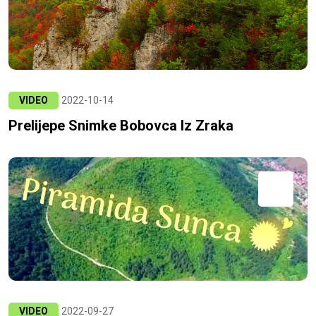
VIDEO
2022-10-14
Prelijepe Snimke Bobovca Iz Zraka
VIDEO
2022-09-27