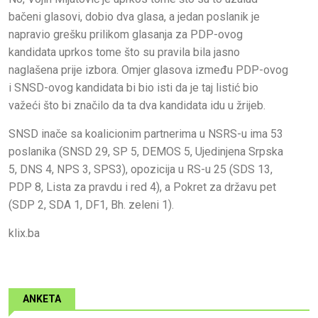
bačeni glasovi, dobio dva glasa, a jedan poslanik je
napravio grešku prilikom glasanja za PDP-ovog
kandidata uprkos tome što su pravila bila jasno
naglašena prije izbora. Omjer glasova između PDP-ovog
i SNSD-ovog kandidata bi bio isti da je taj listić bio
važeći što bi značilo da ta dva kandidata idu u žrijeb.
SNSD inače sa koalicionim partnerima u NSRS-u ima 53
poslanika (SNSD 29, SP 5, DEMOS 5, Ujedinjena Srpska
5, DNS 4, NPS 3, SPS3), opozicija u RS-u 25 (SDS 13,
PDP 8, Lista za pravdu i red 4), a Pokret za državu pet
(SDP 2, SDA 1, DF1, Bh. zeleni 1).
klix.ba
ANKETA