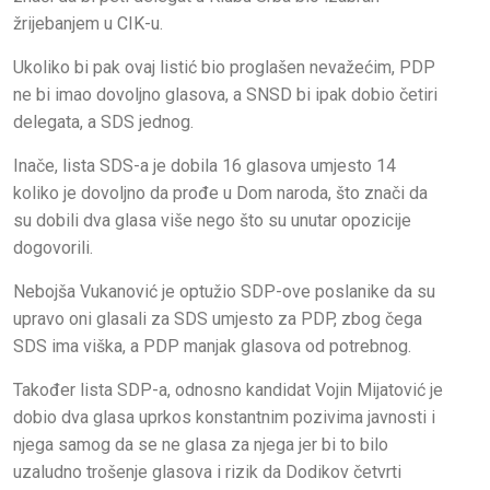
žrijebanjem u CIK-u.
Ukoliko bi pak ovaj listić bio proglašen nevažećim, PDP
ne bi imao dovoljno glasova, a SNSD bi ipak dobio četiri
delegata, a SDS jednog.
Inače, lista SDS-a je dobila 16 glasova umjesto 14
koliko je dovoljno da prođe u Dom naroda, što znači da
su dobili dva glasa više nego što su unutar opozicije
dogovorili.
Nebojša Vukanović je optužio SDP-ove poslanike da su
upravo oni glasali za SDS umjesto za PDP, zbog čega
SDS ima viška, a PDP manjak glasova od potrebnog.
Također lista SDP-a, odnosno kandidat Vojin Mijatović je
dobio dva glasa uprkos konstantnim pozivima javnosti i
njega samog da se ne glasa za njega jer bi to bilo
uzaludno trošenje glasova i rizik da Dodikov četvrti