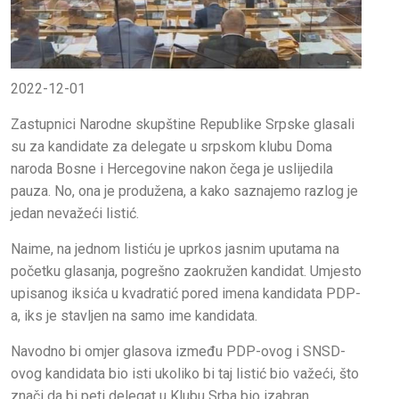
2022-12-01
Zastupnici Narodne skupštine Republike Srpske glasali
su za kandidate za delegate u srpskom klubu Doma
naroda Bosne i Hercegovine nakon čega je uslijedila
pauza. No, ona je produžena, a kako saznajemo razlog je
jedan nevažeći listić.
Naime, na jednom listiću je uprkos jasnim uputama na
početku glasanja, pogrešno zaokružen kandidat. Umjesto
upisanog iksića u kvadratić pored imena kandidata PDP-
a, iks je stavljen na samo ime kandidata.
Navodno bi omjer glasova između PDP-ovog i SNSD-
ovog kandidata bio isti ukoliko bi taj listić bio važeći, što
znači da bi peti delegat u Klubu Srba bio izabran