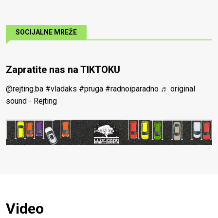
SOCIJALNE MREŽE
Zapratite nas na TIKTOKU
@rejting.ba
#vladaks
#pruga
#radnoiparadno
♬ original
sound - Rejting
Video